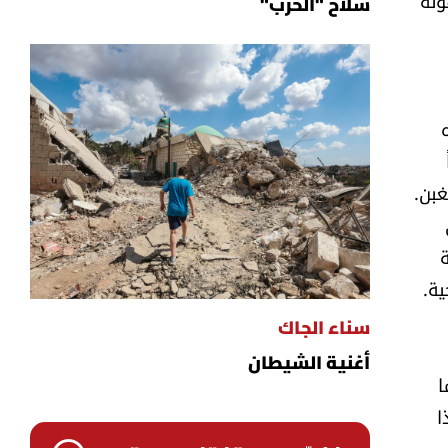
وته
سلاح "الحزب"
غبن.
ية.
سناء الجاك
أغنية الشيطان
ا
ا