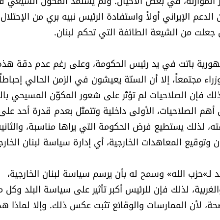
ير الموارنة، في بعض الأحيان. ولم يستمد المكوّن الشيعي ق
دعم الإيراني أولاً واستفادة الرئيس نبيه بري من الإحتلال
جعلت من الشيعة الطائفة التي تحكم لبنان.
مهورية باتت في يد رئيس الحكومة، وعلى رغم عدم دقة هذه
ء مجتمعاً، إلا أن السنّة يعيشون في الزمن الحالي إحباطاً
لك فإن الصلاحيات لم تؤثّر على شعور المكوّن المسيحي بال
 أهم الصلاحيات، الأولى داخلية وتتمثّل بعدم قدرة أحد على
ه، لذلك يستطيع فرض الحكومة التي يراها مناسبة، والثانية
وتوقيع المعاهدات الخارجية، أي إدارة سياسة لبنان الخارج
 لـ»حزب الله» وسمح له بأن يرسم سياسة لبنان الخارجية،
غربية، لذلك فإن للرئيس أكبر تأثير على سياسة البلد وكل م
صحة، لأن الممارسات والوقائع تثبت عكس ذلك. وإلا لماذا هذ