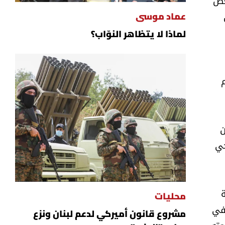
1943، وإذا كان البعض
عماد موسى
لماذا لا يتظاهر النوّاب؟
ن
حي
محليات
 في
مشروع قانون أميركي لدعم لبنان ونزع