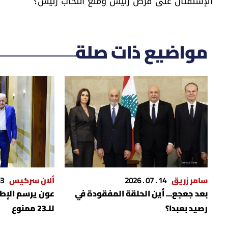
الإستقتال على فرض رئيس ومنع انتخاب رئيس؟
مواضيع ذات صلة
سامر زريق
14 . 07 . 2026
ألان سركيس
 . 2026
بعد جعجع... أين الحلقة المفقودة في
عون يرسم الإطار 
رصيد بعبدا؟
للـ23 ممنوع