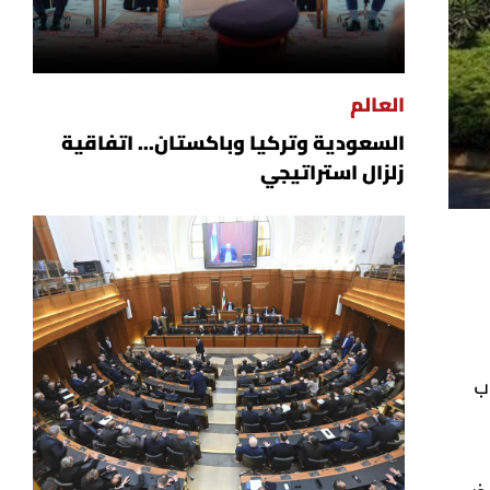
العالم
السعودية وتركيا وباكستان... اتفاقية
زلزال استراتيجي
ب