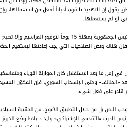
لا يستطيع أحد إنكار أنّ رئيس الجمهورية فقد عدداً كبيراً من صلاحياته كانت بحوزته بعد استقلال 
ق يقول إن التهديد بالقوة أحياناً أفعل من استعمالها، وإنّ
تى لو لم يستعملها.
ولعلّ صلاحية حلّ مجلسَي النواب والوزراء وكذلك إجبار رئيس الجمهورية بمهلة 15 يوماً لتوقيع المراسيم وإلا تصبح
فإن هناك بعض الصلاحيات التي يجب إعادتها ليستقيم الحكم
في زمن ما بعد الإستقلال كان الموارنة أقوياء ومتماسكي
بعد «الطائف» وحتى الإنسحاب السوري، فإن المكوّن المسي
ير قادر على فعل شيء.
جب النص بل من خلال التطبيق الأعوج، من الحقيبة السيادية
رئيس الحزب «التقدمي الإشتراكي» وليد جنبلاط وضع الدروز