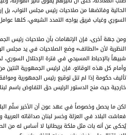
صلب المعادلة، حتى أن تأثيرهم يفوق تأثير الموارنة، وغ
الحالية وفائضها من صلاحيات رئيس مجلس النواب، بل إن ال
السوري وغياب فريق يواجه التمدد الشيعي، كلها عوامل 
ومن جهة أخرى، فإن الإتهامات بأن صلاحيات رئيس الج
النظرية لأن «الطائف» وضع الصلاحيات في يد مجلس الوزرا
شبيهاً بالإحباط المسيحي في فترة الإحتلال السوري، لذ
وأمام كل هذه الوقائع، فإن لرئيس الجمهورية اثنتين من
تأليف حكومة إذا لم تنل توقيع رئيس الجمهورية وموافقت
خارجية حيث منح الدستور الرئيس حق التفاوض باسم لبنان 
لكن ما يحصل وخصوصاً في عهد عون أن الأخير سلّم البلد
فعاشت البلاد في العزلة وخسر لبنان صداقاته العربية وال
يُحكى عن أنه بات مثل ملكة بريطانيا لا أساس له من ال