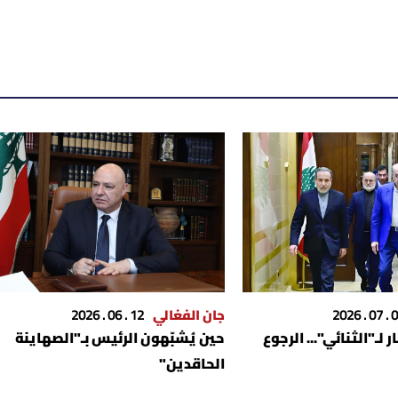
03 . 07
جان الفغالي
12 . 06 . 2026
لـ"الثنائي"... الرجوع
حين يُشبّهون الرئيس بـ"الصهاينة
الحاقدين"