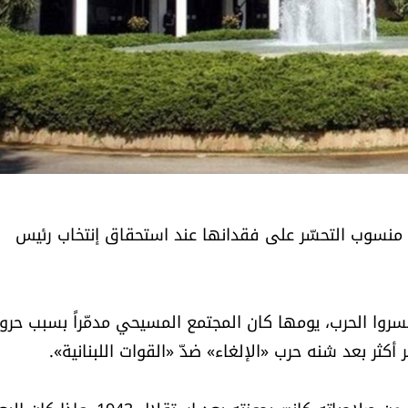
منسوب التحسّر على فقدانها عند استحقاق إنتخاب رئيس
وا الحرب، يومها كان المجتمع المسيحي مدمّراً بسبب حرو
أكثر بعد شنه حرب «الإلغاء» ضدّ «القوات اللبنانية».