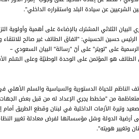
 الشرعيين عن سيادة البلد واستقراره الداخلي".
البيان الثلاثي المشترك بالإضاءة على أهمية وأولوية التزا
الرئيس حسين الحسيني: "اتفاق الطائف غير صالح للانتقاء و
لرسمية على "تويتر" على أنّ "رسالة" البيان السعودي –
 الطائف هو المؤتمن على الوحدة الوطنيّة وعلى السّلم ال
ئف الناظم للحياة الدستورية والسياسية والسلم الأهلي ف
متعاظمة من "مخطط يجري الإعداد له من قبل بعض الجهات
صعيد وتيرة الأزمات الداخلية في لبنان وقطع الطريق أمام إن
على أرضية الدولة وشل مؤسساتها لفرض معادلة تغيير النظا
ن وتغيير هويته".