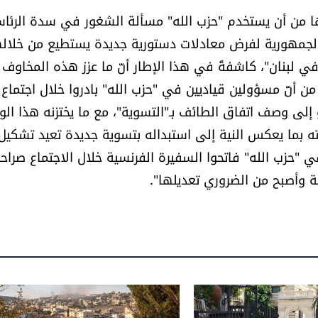
ها من أن يستخدم "حزب الله" مسألة الشغور في سدة الرئا
الجمهورية لفرض معادلات دستورية جديدة يستطيع من خلاله
 لبنان"، كاشفةً في هذا الإطار أنّ ما عزز هذه المخاوف
 من أنّ مسؤولين قياديين في "حزب الله" بادروا خلال اجتماع
 إلى وصف اتفاق الطائف بـ"التسوية"، مع ما يختزنه هذا ا
ته بما يعكس النية إلى استبداله بتسوية جديدة تعيد تشكيل 
 "حزب الله" فاتحوا السفيرة الفرنسية خلال الاجتماع صراحة
ة وأصبح من الضروري تعديلها".