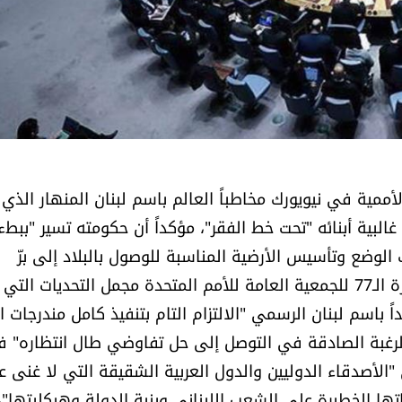
ممية في نيويورك مخاطباً العالم باسم لبنان المنهار الذي
البية أبنائه "تحت خط الفقر"، مؤكداً أن حكومته تسير "ببطء
لوضع وتأسيس الأرضية المناسبة للوصول بالبلاد إلى برّ
الأمان". وإذ استعرض في الكلمة التي ألقاها في الدورة الـ77 للجمعية العامة للأمم المتحدة مجمل التحديات التي
 باسم لبنان الرسمي "الالتزام التام بتنفيذ كامل مندرجات ال
ومبدياً "الرغبة الصادقة في التوصل إلى حل تفاوضي طال انتظاره" 
الأصدقاء الدوليين والدول العربية الشقيقة التي لا غنى ع
اتها الخطيرة على الشعب اللبناني وبنية الدولة وهيكليتها"،