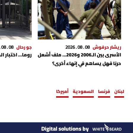
ريشار حرفوش
08 . 08 . 2026
جو رحال
08 . 08 . 2026
الأسرى بين الـ2006 و2026… ملف أشعل
روما… اختبار ال
حربًا فهل يساهم في إنهاء أخرى؟
لبنان
فرنسا
السعودية
أميركا
Digital solutions by