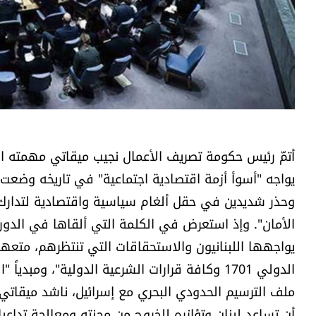
أتمّ رئيس حكومة تصريف الأعمال نجيب ميقاتي مهمته الأ
يواجه "أسوأ أزمة اقتصادية اجتماعية" في تاريخه وضعت غ
وحذر شديدين في حقل ألغام سياسية واقتصادية لتدارك ا
يواجهها اللبنانيون والاستحقاقات التي تنتظرهم، متعهداً
الدولي 1701 وكافة قرارات الشرعية الدولية"، 
ملف الترسيم الحدودي البحري مع إسرائيل، ناشد ميقاتي "
أن تساعد لبنان وتؤازره للخروج من محنته ومعالجة تداعي