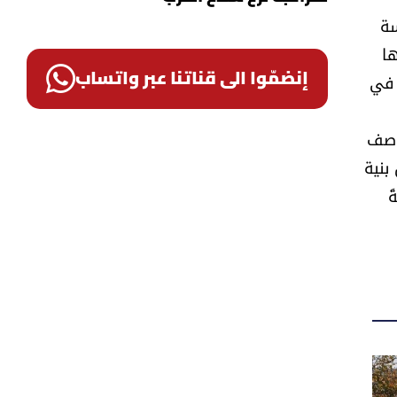
سة
ا
 في
إنضمّوا الى قناتنا عبر واتساب
لوصف
بنية
ً