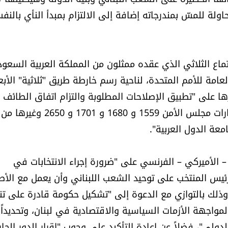
ولة للمسّ بمندرجاته إضافة إلى الالتزام بمبدأ النأي بالنف
تماع الثلاثي الذي عقده ممثلون من المملكة العربية السعود
مة للأمم المتحدة، لناحية رسم خارطة طريق "ثلاثية" الأبع
ها على "تطبيق الإصلاحات المطلوبة والتزام اتفاق الطائف 
يحفظ الوحدة الوطنية والسلم الأهلي وضرورة تنفيذ قرارات مجلس الأمن 1559 و 1680 و 1701 و 2650 وغيرها من
معة الدول العربية".
 الأميركي – الفرنسي على "ضرورة إجراء الانتخابات في
رئيس المنتخب على توحيد الشعب اللبناني وأن يعمل مع الأط
"، وذلك بالتوازي مع الدعوة إلى "تشكيل حكومة قادرة على تن
مواجهة الأزمات السياسية والاقتصادية في لبنان، وتحديداً 
دولي"، فضلاً عن إعادة التأكيد على وجوب "إقرار الدور الح