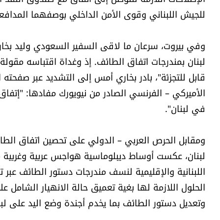
للجيش اللبناني وقوى الأمن الداخلي بوصفهما المدافعين
وفي بيروت، سرعان ما لاقى السفير السعودي وليد بخاري 
لبنان بمندرجات اتفاق الطائف. إذ وغداة اقتباسه مقولة 
قابل للتجزئة"، بادر بخاري أمس إلى التشديد عبر صفحته ا
الأميركي – الفرنسي الصادر من نيويورك مفادها: "إتفاق
في لبنان".
ومقابل الحرص العربي – الدولي على تحصين اتفاق الطا
لبنان، عكست أوساط ديبلوماسية هواجس عربية وغربية 
اللبنانية والإقليمية لنسف مندرجات دستور الطائف عبر ت
الحلول اللازمة لها بغية تعميق حالة الانهيار الشامل 
وتعديل دستور الطائف بما يخدم أجندة وضع اليد على لبنا