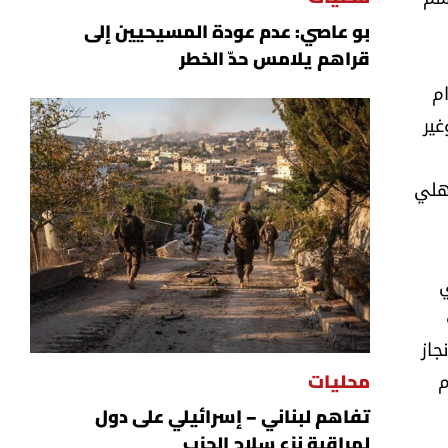
بو عاصي: عدم عودة المسيحيين إلى
قراهم يلامس حدّ الخطر
م
غير
أهلي
ي
جاز
م
محليات
تفاهم لبناني – إسرائيلي على دول
لمراقبة نزع سلاح الحزب