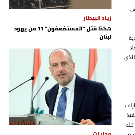
س
زياد البيطار
هكذا قتل "المستضعفون" 11 من يهود
ية
لبنان
اد
الذي
راف
فيذ
تلك
اسم
محليات