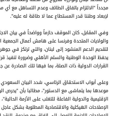
مجدداً "الالتزام باتفاق الطائف وعدم التساهل مع أي محا
لإبعاد وطننا قدر المستطاع عما لا طاقة له عليه".
وفي المقابل، كان الموقف حازماً وواضحاً في بيان الاج
والولايات المتحدة وفرنسا على هامش أعمال الجمعية العا
لتقديم الدعم المنشود إلى لبنان، والتي ترتكز في جوهر
القرارات الدولية ذات الصلة، بما فيها تلك الصادرة عن جا
وعلى أبواب الاستحقاق الرئاسي، شدد البيان السعودي –
موعدها بما يتماشى مع الدستور"، مطالبا بأن "يحرص ال
الإقليمية والدولية الفاعلة للتغلب على الأزمة الحالية
الإصلاحات الهيكلية والاقتصادية المطلوبة بشكل عاجل ل
الإصلاحات اللازمة للتوصل إلى اتفاق مع صندوق النقد ال