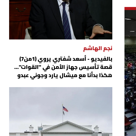
نجم الهاشم
بالفيديو - أسعد شفتري يروي (1من7)
قصة تأسيس جهاز الأمن في "القوات"...
هكذا بدأنا مع ميشال يارد وجوني عبدو