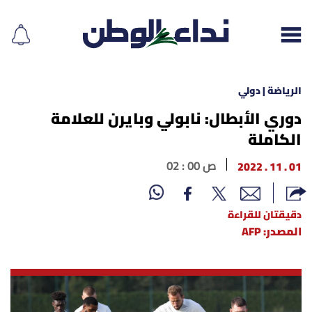
الرياضة | دولي
دوري الأبطال: نابولي وبايرن للعلامة
الكاملة
إقرأ الجريدة
01 . 11 . 2022
02 : 00 ص
لبنان
الغلاف
دقيقتان للقراءة
المصدر: AFP
نداء اليوم
محليات