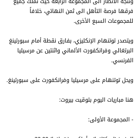
وتتجه الأنظار الى المجموعة الرابعة حيث تملك جميع
الرياضة
فرقها فرصة التأهل الى ثمن النهائي، خلافاً
للمجموعات السبع الأخرى.
منوّعات
ويتصدر توتنهام الإنكليزي، بفارق نقطة أمام سبورتينغ
حظّك اليوم
البرتغالي وفرانكفورت الألماني واثنتين عن مرسيليا
للتاريخ
الفرنسي.
فيديو
ويحل توتنهام على مرسيليا وفرانكفورت على سبورتينغ.
هنا مباريات اليوم بتوقيت بيروت:
من نحن
للتواصل معنا
- المجموعة الأولى:
شروط الاستخدام