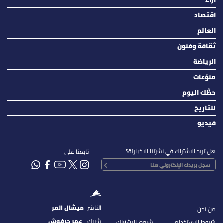
اقتصاد
العالم
ثقافة وفنون
الرياضة
منوّعات
حظّك اليوم
للتاريخ
فيديو
هل تريد الاشتراك في نشرتنا الاخباريّة؟
تابعنا على
الناشر
ميشال المر
من نحن
شريك
عمر حرفوش
شروط الإستخدام
شروط الإشتراك