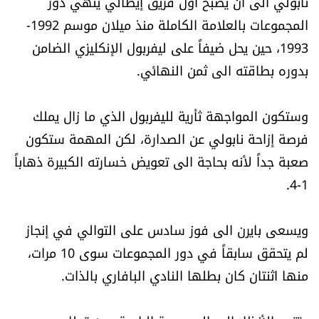
نابولي الى أن يصبح أول فريق إيطالي ينهي دور
العالم
المجموعات بالعلامة الكاملة منذ ميلان موسم 1992-
1993، حين يحل ضيفاً على ليفربول الإنكليزي الضامن
الصحافة الإسرائيلية
بدوره بطاقته الى ثمن النهائي.
ثقافة وفنون
وستكون المواجهة ثأرية لليفربول الذي ما زال يملك
فصل من كتاب
فرصة إزاحة نابولي عن الصدارة، لكن المهمة ستكون
صعبة جداً لأنه بحاجة الى تعويض خسارته الكبيرة ذهاباً
اقرأ تضحك
1-4.
كاميرا
ويسعى بايرن الى فوز سادس على التوالي في إنجاز
لم يتحقق سابقاً في دور المجموعات سوى 10 مرات،
سجالات
منها اثنتان كان بطلها النادي البافاري بالذات.
صحّة وصحن