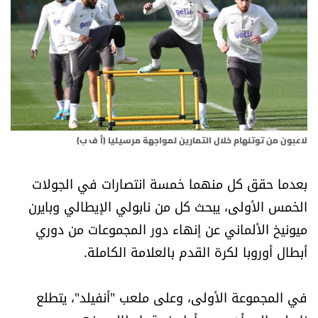
أسرار
متفرقات
نداء القرّاء
خاص الموقع
لاعبون من توتنهام خلال التمارين لمواجهة مرسيليا (أ ف ب)
كتّابنا
بعدما حقق كل منهما خمسة انتصارات في الجولات
الخمس الأولى، يبحث كل من نابولي الإيطالي وبايرن
تحت المجهر
ميونيخ الألماني عن إنهاء دور المجموعات من دوري
أبطال أوروبا لكرة القدم بالعلامة الكاملة.
آراء
اقتصاد
في المجموعة الأولى، وعلى ملعب "أنفيلد"، يتطلع