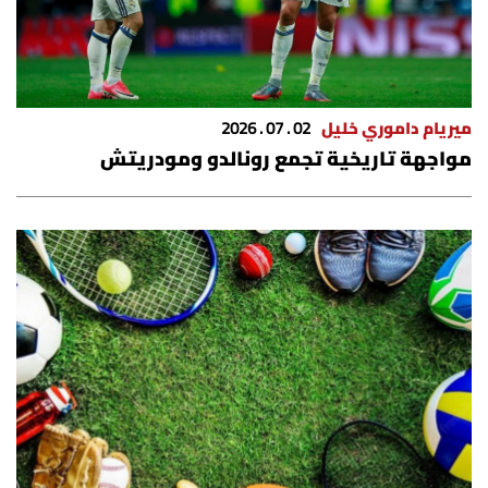
ميريام داموري خليل
02 . 07 . 2026
مواجهة تاريخية تجمع رونالدو ومودريتش