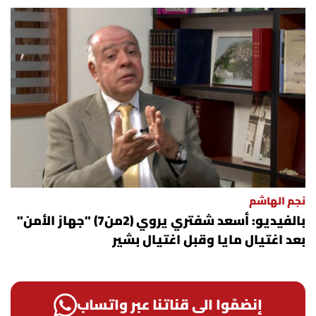
نجم الهاشم
بالفيديو: أسعد شفتري يروي (2من7) "جهاز الأمن"
بعد اغتيال مايا وقبل اغتيال بشير
إنضمّوا الى قناتنا عبر واتساب