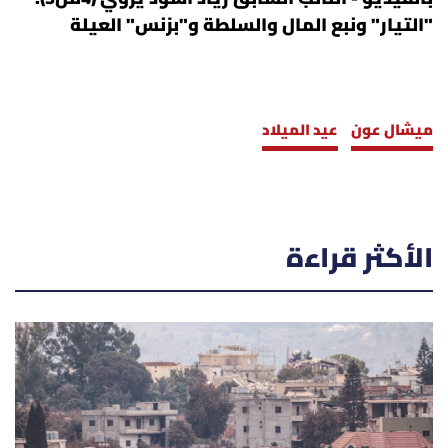
"التيار" ونبع المال والسلطة و"بزنس" العيلة
ميشال عون
عيد الميلاد
الأكثر قراءة