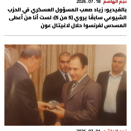
نجم الهاشم
18 . 07 . 2026
الرياضة
بالفيديو: زياد صعب المسؤول العسكري في الحزب
الشيوعي سابقًا يروي (5 من 5): لست أنا من أعطى
منوّعات
المسدس لفرنسوا حلال لاغيتال عون
حظّك اليوم
للتاريخ
فيديو
من نحن
للتواصل معنا
شروط الاستخدام