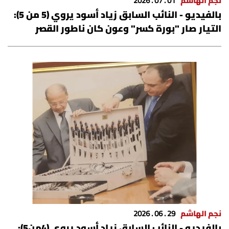
نجم الهاشم
01 . 07 . 2026
شروط الإشتراك
بالفيديو - النائب السابق زياد أسود يروي (5 من 5):
التيار صار "بورة كسر" وعون كان ناطور القصر
Digital solutions by
نجم الهاشم
29 . 06 . 2026
بالفيديو - النائب السابق زياد أسود يروي (4من5):