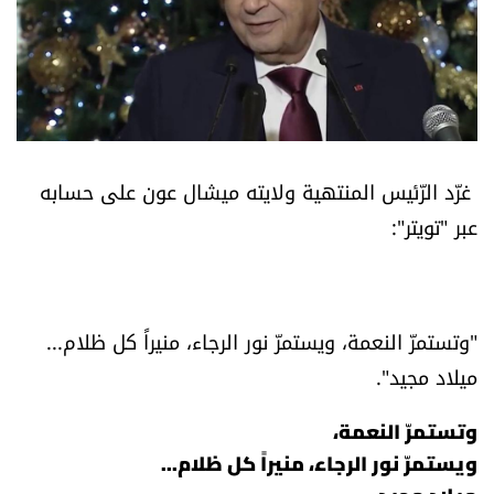
أسرار
متفرقات
نداء القرّاء
غرّد الرّئيس المنتهية ولايته ميشال عون على حسابه
خاص الموقع
عبر "تويتر":
كتّابنا
تحت المجهر
"وتستمرّ النعمة، ويستمرّ نور الرجاء، منيراً كل ظلام...
ميلاد مجيد".
آراء
وتستمرّ النعمة،
اقتصاد
ويستمرّ نور الرجاء، منيراً كل ظلام...