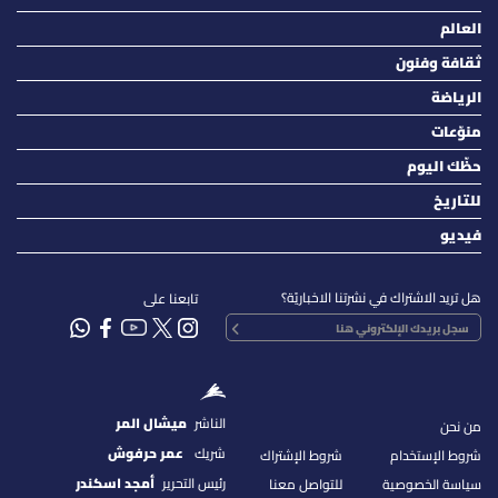
العالم
ثقافة وفنون
الرياضة
منوّعات
حظّك اليوم
للتاريخ
فيديو
هل تريد الاشتراك في نشرتنا الاخباريّة؟
تابعنا على
الناشر
ميشال المر
من نحن
شريك
عمر حرفوش
شروط الإستخدام
شروط الإشتراك
رئيس التحرير
أمجد اسكندر
سياسة الخصوصية
للتواصل معنا