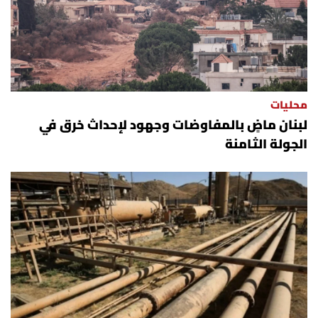
محليات
لبنان ماضٍ بالمفاوضات وجهود لإحداث خرق في
الجولة الثامنة