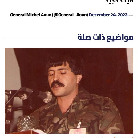
ميلاد مجيد
العالم
December 24, 2022
— General Michel Aoun (@General_Aoun)
الصحافة الإسرائيلية
مواضيع ذات صلة
ثقافة وفنون
فصل من كتاب
اقرأ تضحك
كاميرا
سجالات
صحّة وصحن