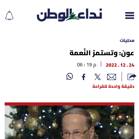
محليات
عون: وتستمرّ النّعمة
إقرأ الجريدة
24 . 12 . 2022
06 : 19 م
لبنان
دقيقة واحدة للقراءة
الغلاف
نداء اليوم
محليات