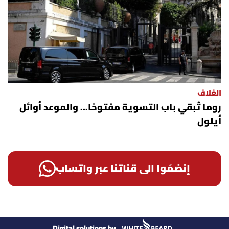
الغلاف
روما تُبقي باب التسوية مفتوحًا... والموعد أوائل
أيلول
إنضمّوا الى قناتنا عبر واتساب
Digital solutions by