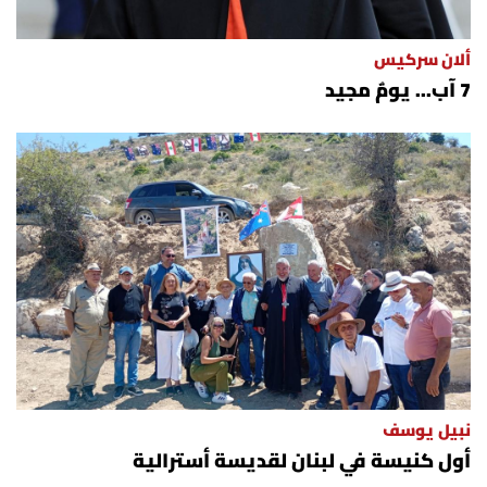
ألان سركيس
7 آب... يومٌ مجيد
نبيل يوسف
أول كنيسة في لبنان لقديسة أسترالية