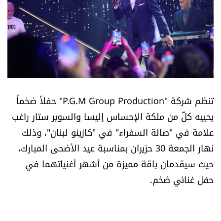
أسرار
متفرقات
نداء القرّاء
خاص الموقع
تنظم شركة "P.G.M Group Production" حفلاً ضخماً
يحييه كلّ من ملكة الإحساس إليسا والسوبر ستار راغب
كتّابنا
علامة في "صالة السفراء" في "كازينو لبنان"، وذلك
نهار الجمعة 30 حزيران بمناسبة عيد الأضحى المبارك،
تحت المجهر
حيث سيقدمان باقة مميزة من أشهر أغنياتهما في
آراء
حفل غنائي ضخم.
اقتصاد