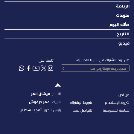
الرياضة
منوّعات
حظّك اليوم
للتاريخ
فيديو
هل تريد الاشتراك في نشرتنا الاخباريّة؟
تابعنا على
الناشر
ميشال المر
من نحن
شريك
عمر حرفوش
شروط الإستخدام
شروط الإشتراك
رئيس التحرير
أمجد اسكندر
سياسة الخصوصية
للتواصل معنا