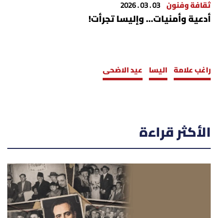
ثقافة وفنون
03 . 03 . 2026
أدعية وأمنيات... وإليسا تجرأت!
راغب علامة
اليسا
عيد الاضحى
الأكثر قراءة