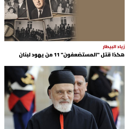
زياد البيطار
هكذا قتل "المستضعفون" 11 من يهود لبنان