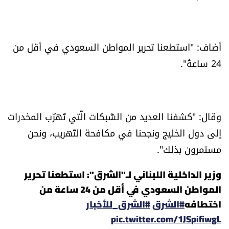
العالم
الصحافة الإسرائيلية
أضاف: "استطعنا تحرير المواطن السعودي في أقل من
24 ساعةً".
ثقافة وفنون
فصل من كتاب
وقال: "كشفنا العديد من الشّبكات الّتي تُهرّب المخدرات
اقرأ تضحك
إلى دول الخليج ونجحنا في مكافحة التّهريب، ونحن
مستمرون بذلك".
كاميرا
وزير الداخلية اللبناني لـ"الشرق": استطعنا تحرير
سجالات
المواطن السعودي في أقل من 24 ساعة من
اختطافه
#الشرق
#الشرق_للأخبار
صحّة وصحن
pic.twitter.com/1JSpifiwgL