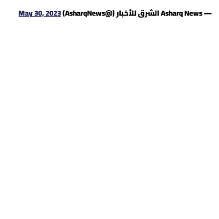
الرياضة
— Asharq News الشرق للأخبار (@AsharqNews)
May 30, 2023
منوّعات
حظّك اليوم
للتاريخ
فيديو
من نحن
للتواصل معنا
شروط الاستخدام