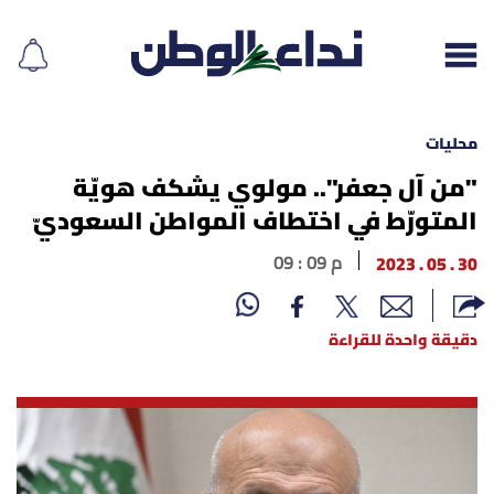
محليات
"من آل جعفر".. مولوي يشكف هويّة
المتورّط في اختطاف المواطن السعوديّ
إقرأ الجريدة
30 . 05 . 2023
09 : 09 م
لبنان
الغلاف
دقيقة واحدة للقراءة
نداء اليوم
محليات