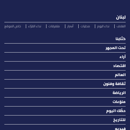
لبنان
الغلاف
نداء اليوم
محليات
أسرار
متفرقات
نداء القرّاء
خاص الموقع
كتّابنا
تحت المجهر
آراء
اقتصاد
العالم
ثقافة وفنون
الرياضة
منوّعات
حظّك اليوم
للتاريخ
فيديو