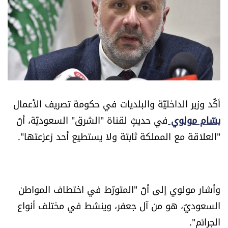
أسرار
متفرقات
نداء القرّاء
خاص الموقع
أكّد وزير الداخليّة والبلديات في حكومة تصريف الأعمال
بسّام مولوي
في حديثٍ لقناة "الشرق" السعوديّة، أنّ
كتّابنا
"العلاقة مع المملكة ثابتة ولا يستطيع أحد زعزعتها".
تحت المجهر
آراء
وأشار مولوي إلى أنّ "المتورّط في اختطاف المواطن
السعوديّ، هو من آل جعفر، وينشط في مختلف أنواع
اقتصاد
الجرائم".