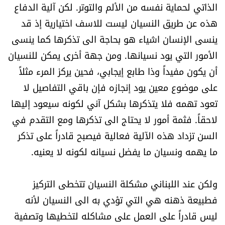
الذاتي لحماية نفسه من الألم والتوتر. لكن آلية الدفاع
هذه عن طريق النسيان ليست للاسف اختيارية إذ قد
ينسى الإنسان اشياء هو بحاجة الى تذكرها كما ينسى
الأمور التي يود نسيانها. ومن جهة أخرى يمكن للنسيان
أن يكون مفيداً وذا طابع إيجابي، فحين يركز المرء مثلاً
على موضوع معين يود إنجازه فإن باقي التفاصيل لا
تعود تهمه فلا يتذكرها بشكل آني لكونه سيعود إليها
لاحقاً. فثمة أمور لا يحتاج الى تذكرها ومع التقدم في
السن تزداد هذه الآلية فعالية فيصبح قادراً على تذكر
ما يهمه ونسيان ما يفضل نسيانه لكونه لا يعنيه.
ولكن عند اللبناني مشكلة النسيان تتخطى التركيز
فطبيعة ذهنه هي التي تؤدي به الى النسيان لأنه
ليس قادراً على العمل على مشاكله لتخطيها وتصفية