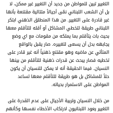
التغيير تبين للمواطن من جديد أن التغيير غير ممكن، لا
بل أن الشعب اللبناني نمّى أجيالاً متتالية مقتنعة بأنها
غير قادرة على التغيير. من هذا المنطلق الذهني ابتكر
اللبناني طريقة لتخطي المشاكل أو أقله للتأقلم معها
بحيث بات يتأقلم بما يملكه من مقومات مع اي وضع
يجابهه بدل أن يسعى لتغييره. صار يقبل بالواقع
المتأتي عن ماضيه وهو مقتنع ذهنياً أنه غير قادر على
تخطيه فصار يبحث عن قدرات ذهنية للتأقلم من بينها
النسيان. فيما الحقيقة أنه لا يمكن للنسيان أن يكون
حلاً للمشاكل بل هو طريقة للتأقلم معها تساعد
المواطن على الاستمرار بحياته.
من خلال النسيان وتربية الأجيال على عدم القدرة على
التغيير يعود اللبنانيون لارتكاب الأخطاء نفسها وكأنهم