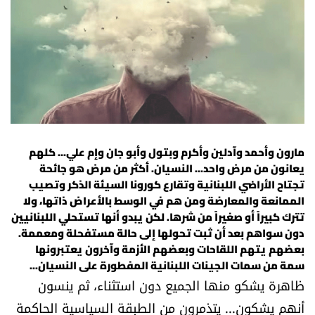
أسرار
متفرقات
نداء القرّاء
خاص الموقع
مارون وأحمد وآدلين وأكرم وبتول وأبو جان وإم علي... كلهم
يعانون من مرض واحد... النسيان. أكثر من مرض هو جائحة
كتّابنا
تجتاح الأراضي اللبنانية وتقارع كورونا السيئة الذكر وتصيب
الممانعة والمعارضة ومن هم في الوسط بالأعراض ذاتها، ولا
تحت المجهر
تترك كبيراً أو صغيراً من شرها. لكن يبدو أنها تستحلي اللبنانيين
دون سواهم بعد أن ثبت تحولها إلى حالة مستفحلة ومعممة.
آراء
بعضهم يتهم اللقاحات وبعضهم الأزمة وآخرون يعتبرونها
سمة من سمات الجينات اللبنانية المفطورة على النسيان...
ظاهرة يشكو منها الجميع دون استثناء، ثم ينسون
اقتصاد
أنهم يشكون... يتذمرون من الطبقة السياسية الحاكمة