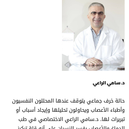
الرياضة
منوّعات
حظّك اليوم
للتاريخ
فيديو
د. سامي الراعي
من نحن
حالة خرف جماعي يتوقف عندها المحللون النفسيون
وأطباء الأعصاب ويحاولون تحليلها وإيجاد أسباب أو
للتواصل معنا
تبريرات لها. د.سامي الراعي الاختصاصي في طب
شروط الاستخدام
الدماغ والأعصاب يفسر النسيان على أنه قلة تركيز