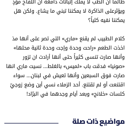
طالما أن الطب لا يملك إثباتات دامغة أن اللقاح مؤذٍ
ويؤثرعلى الذاكرة لا يمكننا تبني ما يشاع. ولكن هل
يمكننا نفيه كلياً؟
كلام الطبيب لم يقنع «ماري» التي تصر على أنها مذ
اخذت الطعم «راحت وحدة وإجت وحدة ثانية محلها»
وأنها صارت تنسى كثيراً حتى أنها أرادت ان تزور
«صونيا» فدقت باب «لميس» بالغلط... نسيت ماري انها
صارت فوق السبعين وأنها تعيش في لبنان... سواء
اقتنعت أو لم تقتنع. أحد الزملاء نسي أين وضع زوجيّ
كلسات «خلانج» وبعد أيام وجدهما في البرّاد!
مواضيع ذات صلة