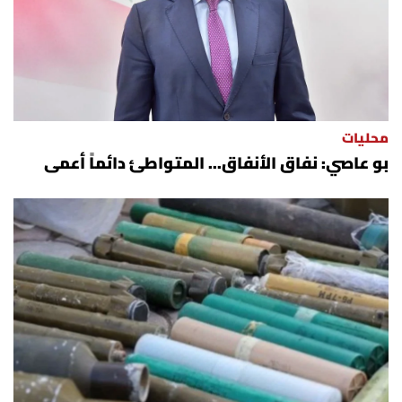
محليات
بو عاصي: نفاق الأنفاق... المتواطئ دائماً أعمى