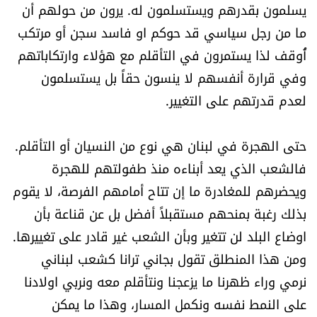
يسلمون بقدرهم ويستسلمون له. يرون من حولهم أن
ما من رجل سياسي قد حوكم او فاسد سجن أو مرتكب
أُوقف لذا يستمرون في التأقلم مع هؤلاء وارتكاباتهم
وفي قرارة أنفسهم لا ينسون حقاً بل يستسلمون
لعدم قدرتهم على التغيير.
حتى الهجرة في لبنان هي نوع من النسيان أو التأقلم.
فالشعب الذي يعد أبناءه منذ طفولتهم للهجرة
ويحضرهم للمغادرة ما إن تتاح أمامهم الفرصة، لا يقوم
بذلك رغبة بمنحهم مستقبلاً أفضل بل عن قناعة بأن
اوضاع البلد لن تتغير وبأن الشعب غير قادر على تغييرها.
ومن هذا المنطلق تقول بجاني ترانا كشعب لبناني
نرمي وراء ظهرنا ما يزعجنا ونتأقلم معه ونربي اولادنا
على النمط نفسه ونكمل المسار، وهذا ما يمكن