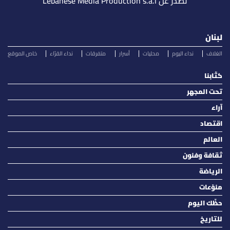
تصدر عن Lebanese Media Production s.a.l
لبنان
الغلاف
نداء اليوم
محليات
أسرار
متفرقات
نداء القرّاء
خاص الموقع
كتّابنا
تحت المجهر
آراء
اقتصاد
العالم
ثقافة وفنون
الرياضة
منوّعات
حظّك اليوم
للتاريخ