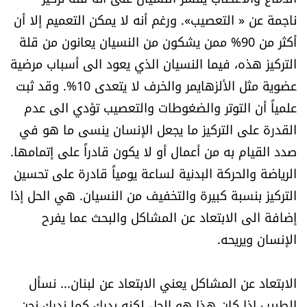
شروط الإشتراك
ناجمة عن « التعصيب». ورغم أنه لا يمكن التعميم إلا أن
أكثر من 90% ممن يشكون من النسيان يعانون من قلة
التركيز هذه، فيما النسيان الذي يعود الى أسباب مرضية
Digital solutions by
عضوية مثل الألزهايمر والخرف لا يتعدى 10%. وقد ثبت
علمياً أن التوتر والضغوطات والتعصيب تؤدي الى عدم
القدرة على التركيز ما يجعل الإنسان ينسى ما هو في
صدد القيام به من أعمال أو لا يكون قادراً على إتمامها.
الرياضة والحركة البدنية لساعة يومياً قادرة على تحسين
التركيز بنسبة كبيرة والتخفيف من النسيان. هي الحل إذا
إضافة الى الابتعاد عن المشاكل والبحث عما يفرح
الإنسان ويريحه.
الابتعاد عن المشاكل يعني الابتعاد عن لبنان... نسأل
الطبيب إذا كان هذا هو الحل لكنه يدرك كما ندرك نحن