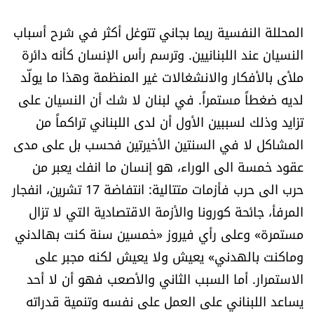
المحللة النفسية ريما بجاني تتوغل أكثر في شرح أسباب
النسيان عند اللبنانيين. وترسم رأس الإنسان كأنه دائرة
ملأى بالأفكار والانشغالات غير المنظمة وهذا ما يولّد
لديه ضغطاً مستمراً. في لبنان لا شك أن النسيان على
تزايد وذلك لسببين الأول أن لدى اللبناني تراكماً من
المشاكل لا في السنتين الأخيرتين فحسب بل على مدى
عقود خمسة الى الوراء، هو إنسان ما انفك يعبر من
حرب الى حرب فأزمات متتالية: انتفاضة 17 تشرين، انفجار
المرفأ، جائحة كورونا والأزمة الاقتصادية التي لا تزال
مستمرة» وعلى رأي فيروز «خمسين سنة كنت بهالدني
وماكنت بالهدني» يعيش ولا يعيش لكنه مجبر على
الاستمرار. أما السبب الثاني والأصعب فهو أن لا أحد
يساعد اللبناني على العمل على نفسه وتنمية قدراته