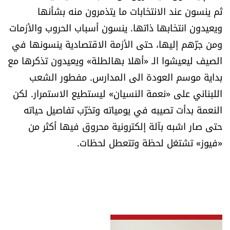
العالم
ثم ينسون عند الانتخابات ما يتذمرون منه بشأنها
ويعيدون انتخابها ذاتها. ينسون أسباب الحروب والأزمات
الصحافة الإسرائيلية
ومن جرّهم إليها، حتى الأزمة الاقتصادية ينسونها في
الصيف ليعيشوا الـ «أهلا بهالطلة» ويعيدون تذكرها مع
ثقافة وفنون
بداية موسم العودة الى المدارس. مفطور الشعب
اللبناني على «نعمة النسيان» ليستطيع الاستمرار. لكن
فصل من كتاب
النعمة بدأت تصيبه في يومياته وتخرّب تفاصيل حياته
حتى صار اشبه بآلة إلكترونية محروق فيها أكثر من
اقرأ تضحك
«فيوز» تشتغل لحظة وتتعطل لحظات.
كاميرا
سجالات
صحّة وصحن