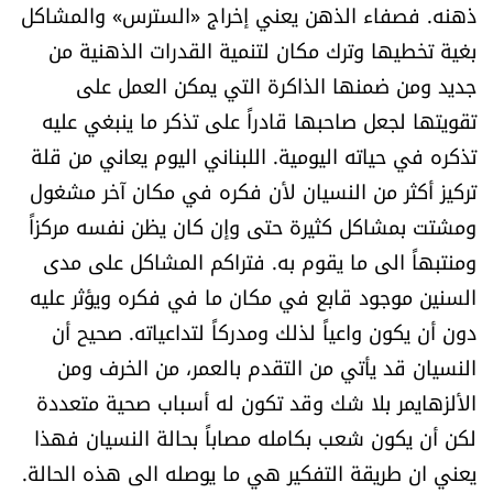
ذهنه. فصفاء الذهن يعني إخراج «السترس» والمشاكل
بغية تخطيها وترك مكان لتنمية القدرات الذهنية من
جديد ومن ضمنها الذاكرة التي يمكن العمل على
تقويتها لجعل صاحبها قادراً على تذكر ما ينبغي عليه
تذكره في حياته اليومية. اللبناني اليوم يعاني من قلة
تركيز أكثر من النسيان لأن فكره في مكان آخر مشغول
ومشتت بمشاكل كثيرة حتى وإن كان يظن نفسه مركزاً
ومنتبهاً الى ما يقوم به. فتراكم المشاكل على مدى
السنين موجود قابع في مكان ما في فكره ويؤثر عليه
دون أن يكون واعياً لذلك ومدركاً لتداعياته. صحيح أن
النسيان قد يأتي من التقدم بالعمر، من الخرف ومن
الألزهايمر بلا شك وقد تكون له أسباب صحية متعددة
لكن أن يكون شعب بكامله مصاباً بحالة النسيان فهذا
يعني ان طريقة التفكير هي ما يوصله الى هذه الحالة.