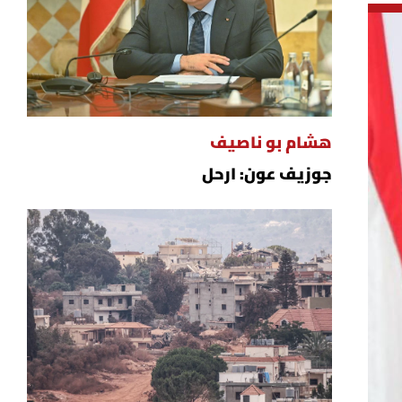
هشام بو ناصيف
جوزيف عون: ارحل