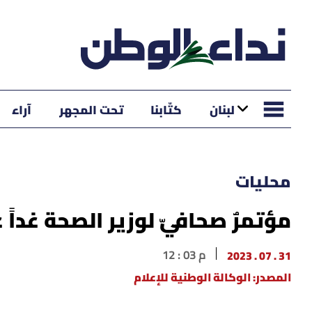
لبنان
كتّابنا
تحت المجهر
آراء
محليات
مؤتمرٌ صحافيّ لوزير الصحة غداً
31 . 07 . 2023
12 : 03 م
المصدر: الوكالة الوطنية للإعلام