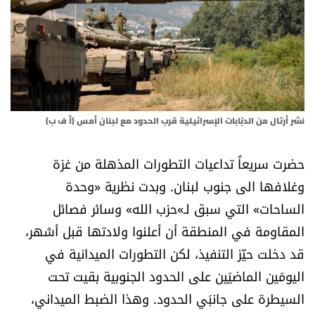
أسرار
متفرقات
نداء القرّاء
نشر أرتال من الدبّابات الإسرائيلية قرب الحدود مع لبنان أمس (أ ف ب)
خاص الموقع
حضرت سريعاً تداعيات التطورات المذهلة من غزة
كتّابنا
وغلافها الى جنوب لبنان. وبدت نظرية «وحدة
الساحات» التي سبق لـ»حزب الله» وسائر فصائل
تحت المجهر
المقاومة في المنطقة أن أعلنوا ولادتها قبل أشهر،
آراء
قد دخلت حيّز التنفيذ، لكن التطورات الميدانية في
اليومَين الماضيَين على الحدود الجنوبية بقيت تحت
اقتصاد
السيطرة على جانبَي الحدود. وهذا الضبط الميداني،