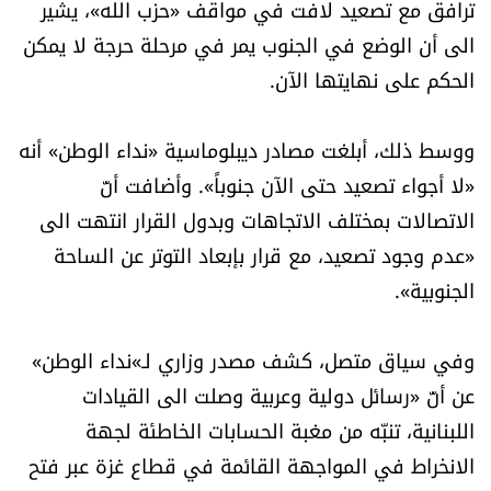
ترافق مع تصعيد لافت في مواقف «حزب الله»، يشير
العالم
الى أن الوضع في الجنوب يمر في مرحلة حرجة لا يمكن
الحكم على نهايتها الآن.
الصحافة الإسرائيلية
ووسط ذلك، أبلغت مصادر ديبلوماسية «نداء الوطن» أنه
ثقافة وفنون
«لا أجواء تصعيد حتى الآن جنوباً». وأضافت أنّ
فصل من كتاب
الاتصالات بمختلف الاتجاهات وبدول القرار انتهت الى
«عدم وجود تصعيد، مع قرار بإبعاد التوتر عن الساحة
اقرأ تضحك
الجنوبية».
كاميرا
وفي سياق متصل، كشف مصدر وزاري لـ»نداء الوطن»
سجالات
عن أنّ «رسائل دولية وعربية وصلت الى القيادات
اللبنانية، تنبّه من مغبة الحسابات الخاطئة لجهة
صحّة وصحن
الانخراط في المواجهة القائمة في قطاع غزة عبر فتح