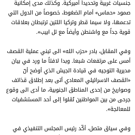
جنسيات غربية وتحديداً أميركية. وكذلك مدى إمكانية
صمود «حماس» أمام الضغوط، خصوصاً من الدول التي
تدعمها، ولا سيما قطر وتركيا اللتين ترتبطان بعلاقات
قوية جداً مع واشنطن وأيضاً مع تل ابيب».
وفي المقابل، بادر «حزب الله» الى تبني عملية القصف
أمس على مرتفعات شبعا. وبدا لافتاً ما ورد في بيان
مديرية التوجيه في قيادة الجيش الذي أوضح أنّ
«القصف الاسرائيلي المعادي أتى بعد إطلاق قذائف
وصواريخ من إحدى المناطق الجنوبية، ما أدى الى وقوع
جرحى من بين المواطنين نُقلوا إلى أحد المستشفيات
للمعالجة».
وفي سياق متصل، أكّد رئيس المجلس التنفيذي في