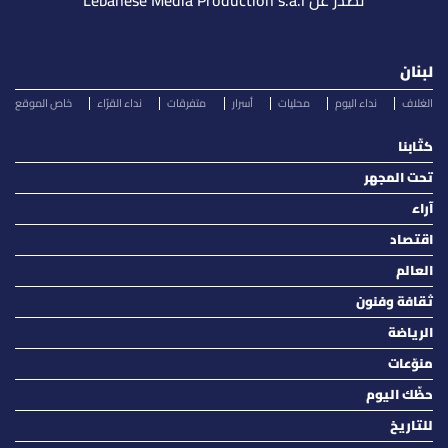
تصدر عن Lebanese Media Production s.a.l
لبنان
الغلاف
نداء اليوم
محليات
أسرار
متفرقات
نداء القرّاء
خاص الموقع
كتّابنا
تحت المجهر
آراء
اقتصاد
العالم
ثقافة وفنون
الرياضة
منوّعات
حظّك اليوم
للتاريخ