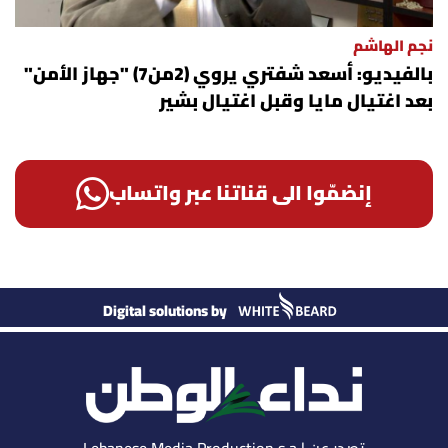
نجم الهاشم
بالفيديو: أسعد شفتري يروي (2من7) "جهاز الأمن"
بعد اغتيال مايا وقبل اغتيال بشير
إنضمّوا الى قناتنا عبر واتساب
Digital solutions by