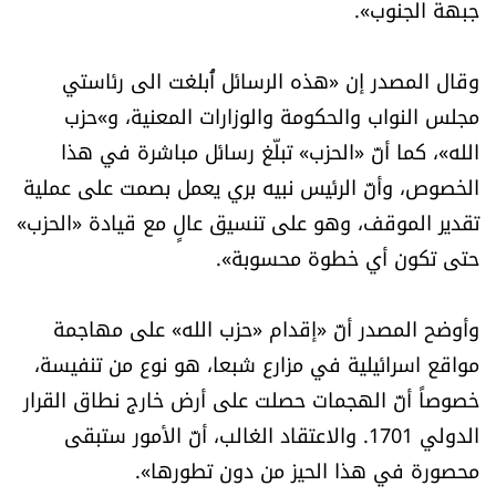
جبهة الجنوب».
الرياضة
وقال المصدر إن «هذه الرسائل أُبلغت الى رئاستي
منوّعات
مجلس النواب والحكومة والوزارات المعنية، و»حزب
الله»، كما أنّ «الحزب» تبلّغ رسائل مباشرة في هذا
حظّك اليوم
الخصوص، وأنّ الرئيس نبيه بري يعمل بصمت على عملية
للتاريخ
تقدير الموقف، وهو على تنسيق عالٍ مع قيادة «الحزب»
حتى تكون أي خطوة محسوبة».
فيديو
وأوضح المصدر أنّ «إقدام «حزب الله» على مهاجمة
مواقع اسرائيلية في مزارع شبعا، هو نوع من تنفيسة،
من نحن
خصوصاً أنّ الهجمات حصلت على أرض خارج نطاق القرار
للتواصل معنا
الدولي 1701. والاعتقاد الغالب، أنّ الأمور ستبقى
محصورة في هذا الحيز من دون تطورها».
شروط الاستخدام