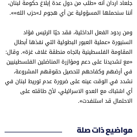
جلعاد اردان أنه «طلب من دول عدة إبلاغ حكومة لبنان،
أننا سنحملها المسؤولية عن أي هجوم لـ»حزب الله»».
ومن ردود الفعل الداخلية، فقد حيّا الرئيس فؤاد
السنيورة «عملية العبور البطولية التي نفذها أبطال
المقاومة الفلسطينية باتجاه منطقة غلاف غزة». وقال:
«مع تشديدنا على دعم ومؤازرة المناضلين الفلسطينيين
في أرضهم وكفاحهم لتحصيل حقوقهم المشروعة،
نشدد في الوقت عينه على ضرورة عدم توريط لبنان في
أي اشتباك مع العدو الاسرائيلي، لأنّ طاقته على
الاحتمال قد استنفدت».
مواضيع ذات صلة