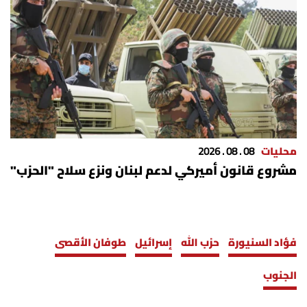
محليات
08 . 08 . 2026
مشروع قانون أميركي لدعم لبنان ونزع سلاح "الحزب"
فؤاد السنيورة
حزب الله
إسرائيل
طوفان الأقصى
الجنوب