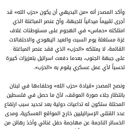
شروط الإشتراك
وأكد المصدر أنه «من البديهي أن يكون «حزب الله» قد
أجرى تقييماً ميدانياً للجبهة، وأنّ عنصر المباغتة الذي
Digital solutions by
امتلكته «حماس» في الهجوم على مستوطنات غلاف
غزة مستغلة يوم السبت والعيد اليهودي والاحتفالات
القائمة، لا يمتلكه «الحزب» الذي فقد عنصر المباغتة
على جبهة الجنوب، بعدما دفعت اسرائيل بتعزيزات كبيرة
تحسباً لأي عمل عسكري يقوم به «الحزب».
ونصح المصدر «قيادة «حزب الله» وحلفاءها في لبنان
بانتظار جلاء صورة الموقف، لأنّ ما حصل في فلسطين
المحتلة ستكون له تداعيات دولية بعد تحديد سبب ارتفاع
عدد القتلى الإسرائيليين خارج المواقع العسكرية، ومدى
الخسائر الناجمة عن مهاجمة حفل غنائي وأخذ رهائن من