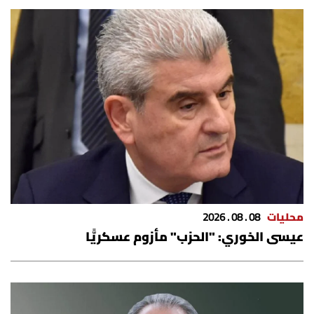
محليات
08 . 08 . 2026
عيسى الخوري: "الحزب" مأزوم عسكريًّا