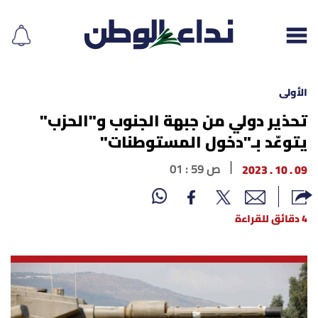
الأولى
تحذير دولي من جبهة الجنوب و"الحزب"
يتوعّد بـ"دخول المستوطنات"
إقرأ الجريدة
09 . 10 . 2023
01 : 59 ص
لبنان
الغلاف
4 دقائق للقراءة
نداء اليوم
محليات