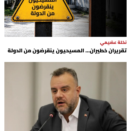
نخلة عضيمي
تقريران خطيران… المسيحيون ينقرضون من الدولة