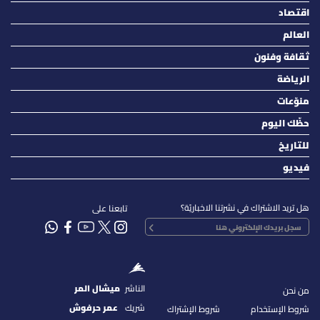
اقتصاد
العالم
ثقافة وفنون
الرياضة
منوّعات
حظّك اليوم
للتاريخ
فيديو
هل تريد الاشتراك في نشرتنا الاخباريّة؟
تابعنا على
الناشر
ميشال المر
من نحن
شريك
عمر حرفوش
شروط الإستخدام
شروط الإشتراك