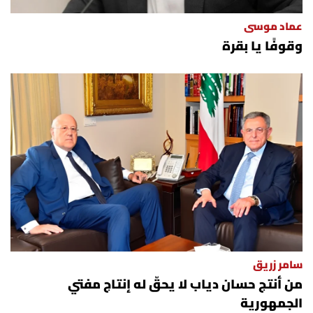
عماد موسى
وقوفًا يا بقرة
سامر زريق
من أنتج حسان دياب لا يحقّ له إنتاج مفتي
الجمهورية