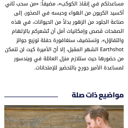
مساعدتكم في إنقاذ الكوكب»، مضيفاً: «من سحب ثاني
العالم
أكسيد الكربون من الهواء وحبسه في الصخور، إلى
صناعة الجلود من الزهور بدلاً من الحيوانات، في هذه
الصحافة الإسرائيلية
الصفحات قصص وإمكانيات آمل أن تُشعركم بالإلهام
ثقافة وفنون
والتفاؤل». وتستضيف سنغافورة حفلة توزيع جوائز
Earthshot الشهر المقبل، إلا أنّ الأميرة كيت لن تتمكن
فصل من كتاب
من حضورها حيث ستلازم منزل العائلة في ويندسور
لمساعدة الأمير جورج بالتحضير للإمتحانات.
اقرأ تضحك
كاميرا
مواضيع ذات صلة
سجالات
صحّة وصحن