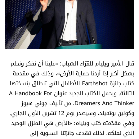
أسرار
متفرقات
نداء القرّاء
خاص الموقع
قال الأمير ويليام للقرّاء الشباب: «علينا أن نفكر ونحلم
بشكل أكبر إذا أردنا حماية الأرض»، وذلك في مقدمة
كتّابنا
كتاب جائزة Earthshot للأطفال التي تنطلق بنسختها
الثالثة. ويحمل الكتاب الجديد عنوان A Handbook For
تحت المجهر
Dreamers And Thinker، من تأليف جوني هيوز
آراء
وكولين بوتفيلد، وسيصدر يوم 12 تشرين الأول الجاري.
وفي مقدّمته كتب ويليام: «الأرض هي المنزل الوحيد
اقتصاد
الذي نملكه، لذلك تهدف جائزتنا السنوية إلى