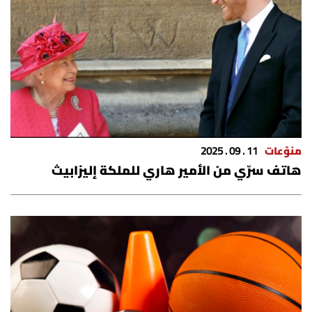
الرياضة
منوّعات
حظّك اليوم
للتاريخ
منوّعات
11 . 09 . 2025
فيديو
هاتف سرّي من الأمير هاري للملكة إليزابيث
من نحن
للتواصل معنا
شروط الاستخدام