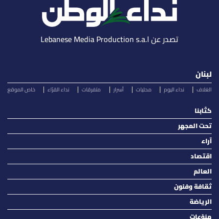
تصدر عن Lebanese Media Production s.a.l
لبنان
الغلاف
نداء اليوم
محليات
أسرار
متفرقات
نداء القرّاء
خاص الموقع
كتّابنا
تحت المجهر
آراء
اقتصاد
العالم
ثقافة وفنون
الرياضة
منوّعات