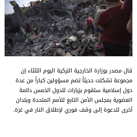
أسرار
متفرقات
نداء القرّاء
خاص الموقع
قال مصدر بوزارة الخارجية التركية اليوم الثلثاء إن
كتّابنا
مجموعة تشكلت حديثاً تضم ​​مسؤولين كباراً من عدة
دول إسلامية ستقوم بزيارات للدول الخمس دائمة
تحت المجهر
العضوية بمجلس الأمن التابع للأمم المتحدة وبلدان
أخرى للدعوة إلى وقف فوري لإطلاق النار في غزة.
آراء
اقتصاد