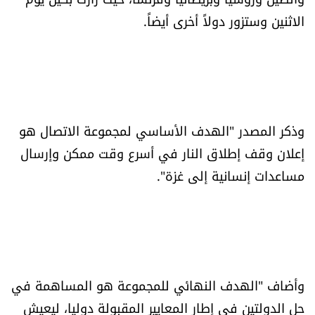
الرياضة
الاثنين وستزور دولاً أخرى أيضاً.
منوّعات
حظّك اليوم
وذكر المصدر "الهدف الأساسي لمجموعة الاتصال هو
للتاريخ
إعلان وقف إطلاق النار في أسرع وقت ممكن وإرسال
فيديو
مساعدات إنسانية إلى غزة".
من نحن
للتواصل معنا
وأضاف "الهدف النهائي للمجموعة هو المساهمة في
شروط الاستخدام
حل الدولتين في إطار المعايير المقبولة دوليا، ليعيش