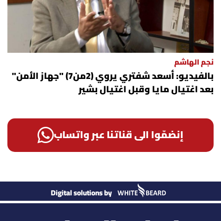
نجم الهاشم
بالفيديو: أسعد شفتري يروي (2من7) "جهاز الأمن"
بعد اغتيال مايا وقبل اغتيال بشير
إنضمّوا الى قناتنا عبر واتساب
Digital solutions by