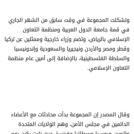
العالم
وتشكلت المجموعة في وقت سابق من الشهر الجاري
الصحافة الإسرائيلية
في قمة جامعة الدول العربية ومنظمة التعاون
الإسلامي بالرياض، وتضم وزراء خارجية وممثلين عن تركيا
ثقافة وفنون
وقطر ومصر والأردن ونيجيريا والسعودية وإندونيسيا
والسلطة الفلسطينية، بالإضافة إلى أمين عام منظمة
فصل من كتاب
التعاون الإسلامي.
اقرأ تضحك
كاميرا
سجالات
وقال المصدر إن المجموعة بدأت محادثات مع الأعضاء
الدائمين في مجلس الأمن، وهم الولايات المتحدة
صحّة وصحن
والصين وروسيا وبريطانيا وفرنسا، حيث زارت بكين يوم