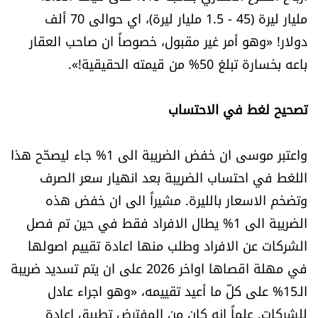
مليار ليرة (45 - 1.5 مليار ليرة)، اي حوالى 70 ألف
دولار! «وهو أمر غير مقبول، خصوصاً ان صاحب العقار
باعه بخسارة تبلغ 50% من قيمته الحقيقية!».
تصحيح لغط في الاحتساب
واعتبر موسى ان خفض الضريبة الى 1% جاء ليصحّح هذا
اللغط في احتساب الضريبة بعد انهيار سعر الصرف
وتضخم الاسعار بالليرة. مشيراً الى ان خفض هذه
الضريبة الى 1% يطال الافراد فقط في حين تم فصل
الشركات عن الافراد وطلب منها اعادة تقييم اصولها
في مهلة اقصاها اواخر 2026 على ان يتم تسديد ضريبة
الـ15% على كلّ ما أعيد تقييمه، «وهو اجراء عادل
للشركات. علماً انه كان من المفترض تطبيق اعادة