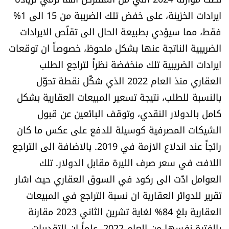
شروط الإشتراك
ايرادات الخزينة، على خفض تلك الضريبة من 15 الى 1%
فقط، مما سيؤدي بطبيعة الحال الى تقلّص الايرادات
الضريبية الناتجة عنها بشكل ملحوظ، خصوصاً ان توقعات
Digital solutions by
ايرادات الضريبية تلك منخفضة نظراً لتراجع الطلب
العقاري منذ العام 2022 الذي شكّل نقطة تحوّل
بالنسبة للطلب، نتيجة تسعير المبيعات العقارية بشكل
كامل بالدولار النقدي، وتوقف البائعين عن قبول
الشيكات المصرفية كوسيلة للدفع على عكس ما كان
رائجاً عند اندلاع الازمة في 2019. بالاضافة الى التراجع
اللافت في سعر صرف الليرة مقابل الدولار. تلك
العوامل ادّت الى ركود في السوق العقاري حيث اشار
تقرير للدوائر العقارية ان نسبة التراجع في المبيعات
العقارية بلغ 84% لغاية تشرين الثاني 2023 مقارنة
بالفترة نفسها من العام 2022، علماً ان التقديرات