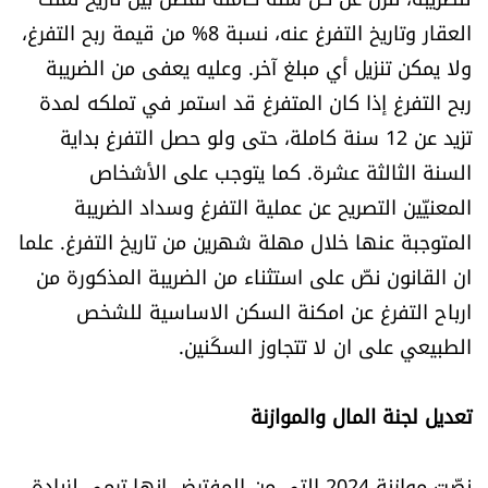
الرياضة
العقار وتاريخ التفرغ عنه، نسبة 8% من قيمة ربح التفرغ،
ولا يمكن تنزيل أي مبلغ آخر. وعليه يعفى من الضريبة
منوّعات
ربح التفرغ إذا كان المتفرغ قد استمر في تملكه لمدة
تزيد عن 12 سنة كاملة، حتى ولو حصل التفرغ بداية
حظّك اليوم
السنة الثالثة عشرة. كما يتوجب على الأشخاص
المعنيّين التصريح عن عملية التفرغ وسداد الضريبة
للتاريخ
المتوجبة عنها خلال مهلة شهرين من تاريخ التفرغ. علما
فيديو
ان القانون نصّ على استثناء من الضريبة المذكورة من
ارباح التفرغ عن امكنة السكن الاساسية للشخص
الطبيعي على ان لا تتجاوز السكَنين.
من نحن
للتواصل معنا
تعديل لجنة المال والموازنة
شروط الاستخدام
نصّت موازنة 2024 التي من المفترض انها ترمي لزيادة