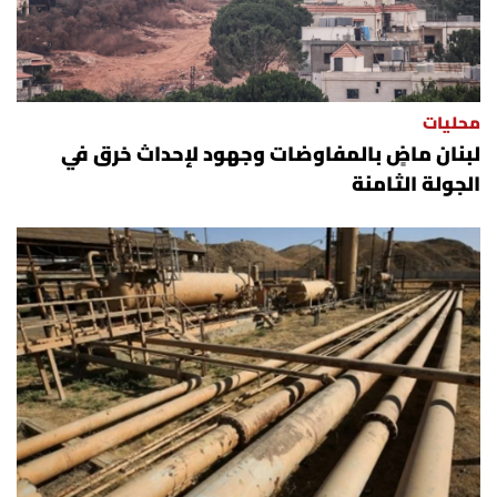
محليات
لبنان ماضٍ بالمفاوضات وجهود لإحداث خرق في
الجولة الثامنة