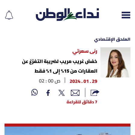
الملحق الإقتصادي
رنى سعرتي
إقرأ الجريدة
خفض غريب مريب لضريبة التفرّغ عن
العقارات من 15% إلى 1% فقط
لبنان
29 . 01 . 2024
02 : 00 ص
الغلاف
7 دقائق للقراءة
نداء اليوم
محليات