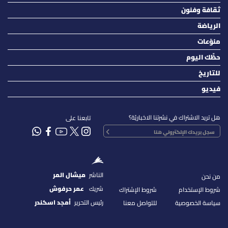
ثقافة وفنون
الرياضة
منوّعات
حظّك اليوم
للتاريخ
فيديو
هل تريد الاشتراك في نشرتنا الاخباريّة؟
تابعنا على
الناشر
ميشال المر
من نحن
شريك
عمر حرفوش
شروط الإستخدام
شروط الإشتراك
رئيس التحرير
أمجد اسكندر
سياسة الخصوصية
للتواصل معنا