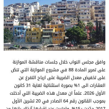
أسرار
متفرقات
نداء القرّاء
خاص الموقع
كتّابنا
وافق مجلس النواب خلال جلسات مناقشة الموازنة
على تمرير المادة 88 في مشروع الموازنة التي تنصّ
تحت المجهر
على تخفيض معدل الضريبة على ارباح التفرغ عن
العقارات الى 1% بصورة استثنائية لغاية 31 كانون
آراء
الأول 2026. علماً ان معدل هذه الضريبة التي أدخلت
بموجب القانون رقم 64 الصادر في 20 تشرين الأول
اقتصاد
2017 حدّدت بـ15%، واعتبرت عند اقرارها آنذاك بانها من