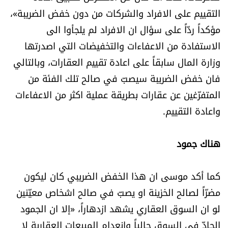
التقييم على الافراد والشركات من دون خفض الضريبة»،
مؤكداً ردّاً على سؤال ان الافراد لم يلجأوا الى
الاستفادة من الاعفاءات والتخفيضات التي اصدرتها
وزارة المال سابقاً على اعادة تقييم العقارات، وبالتالي
فان خفض الضريبة سيصبّ في صالح تلك الفئة من
المتفرّغين عن عقارات بطريقة عملية اكثر من الاعفاءات
واعادة التقييم.
هناك جمود
كما أكد موسى ان هذا الخفض الضريبي كان ليكون
مضرّاً لصالح الخزينة او يصبّ في صالح اشخاص معيّنين
لو ان السوق العقاري يشهد ازدهاراً، «إلا ان الجمود
الحادّ في السوق حالياً وانعدام المبيعات العقارية لا