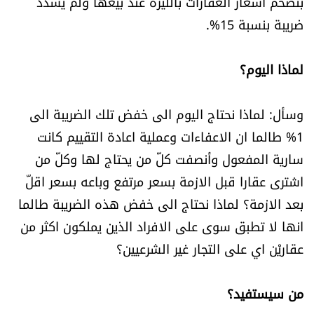
بتضخم اسعار العقارات بالليرة عند بيعها ولم يسدد
ضريبة بنسبة 15%.
لماذا اليوم؟
وسأل: لماذا نحتاج اليوم الى خفض تلك الضريبة الى
1% طالما ان الاعفاءات وعملية اعادة التقييم كانت
سارية المفعول وأنصفت كلّ من يحتاج لها وكلّ من
اشترى عقارا قبل الازمة بسعر مرتفع وباعه بسعر اقلّ
بعد الازمة؟ لماذا نحتاج الى خفض هذه الضريبة طالما
انها لا تطبق سوى على الافراد الذين يملكون اكثر من
عقاريْن اي على التجار غير الشرعيين؟
من سيستفيد؟