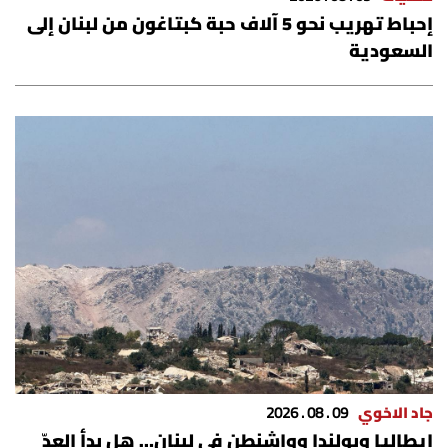
إحباط تهريب نحو 5 آلاف حبة كبتاغون من لبنان إلى
السعودية
جاد الاخوي
09 . 08 . 2026
إيطاليا وبولندا وواشنطن في لبنان… هل بدأ العدّ