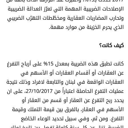
العالم
الإصلاحات الضريبية المهمة التي تعزّز العدالة الضريبية
وتحارب المضاربات العقارية ومخطّطات التهرّب الضريبي
الصحافة الإسرائيلية
الذي يحرم الخزينة من موارد مهمة.
ثقافة وفنون
كيف كانت؟
فصل من كتاب
كانت تطبق هذه الضريبة بمعدل 15% على أرباح التفرغ
اقرأ تضحك
عن العقارات أو أقسام العقارات أو الأسهم في
العقارات الواقعة في لبنان والتابعة لافراد وذلك نتيجة
كاميرا
عمليات التفرغ الحاصلة اعتباراً من 27/10/2017، على ان
يحدد ربح التفرغ عن العقار أو قسم من العقار أو
سجالات
الأسهم في العقار، بالفرق بين قيمة التملك وقيمة
التفرغ. ومن ثم، وفي سبيل تحديد الوعاء الخاضع
صحّة وصحن
للضريبة، تنزل عن كل سنة كاملة تفصل بين تاريخ تملك