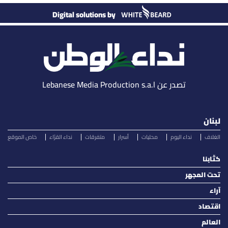
Digital solutions by
تصدر عن Lebanese Media Production s.a.l
لبنان
الغلاف
نداء اليوم
محليات
أسرار
متفرقات
نداء القرّاء
خاص الموقع
كتّابنا
تحت المجهر
آراء
اقتصاد
العالم