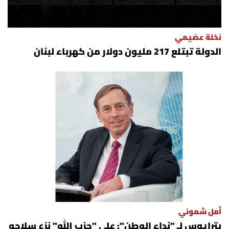
نخلة عضيمي
الدولة تبتلع 217 مليون دولار من كهرباء لبنان
أمل شموني
بترايوس لـ "نداء الوطن": على "حزب الله" نزع سلاحه