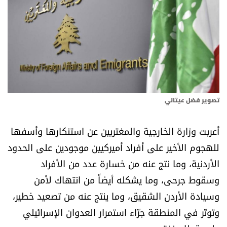
أسرار
متفرقات
نداء القرّاء
خاص الموقع
تصوير فضل عيتاني
كتّابنا
أعربت وزارة الخارجية والمغتربين عن استنكارها وأسفها
للهجوم الأخير على أفراد أميركيين موجودين على الحدود
تحت المجهر
الأردنية، وما نتج عنه من خسارة عدد من الأفراد
وسقوط جرحى، وما يشكله أيضاً من انتهاك لأمن
آراء
وسيادة الأردن الشقيق، وما ينتج عنه من تصعيد خطير،
اقتصاد
وتوتّر في المنطقة جرّاء استمرار العدوان الإسرائيلي