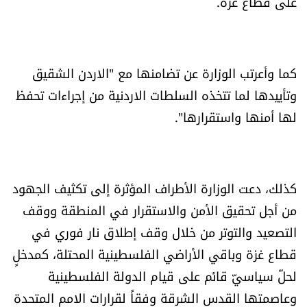
على قطاع غزة.
العالم
الصحافة الإسرائيلية
كما وأعرتب الوزارة عن تضامنها مع "الاردن الشقيق
وتأييدها لما تتخذه السلطات الاردنية من إجراءات تحفظ
ثقافة وفنون
لها أمنها واستقرارها".
فصل من كتاب
اقرأ تضحك
كذلك، دعت الوزارة الأطراف المؤثرة إلى تكثيف الجهود
كاميرا
من أجل تحقيق الأمن والاستقرار في المنطقة ووقف
التصعيد والتوتر من خلال وقف إطلاق نار فوري في
سجالات
قطاع غزة وباقي الأراضي الفلسطينية المحتلة، كمدخلٍ
لحلّ سياسيّ قائم على قيام الدولة الفلسطينية
صحّة وصحن
وعاصمتها القدس الشرقة وفقاً لقرارات الامم المتحدة