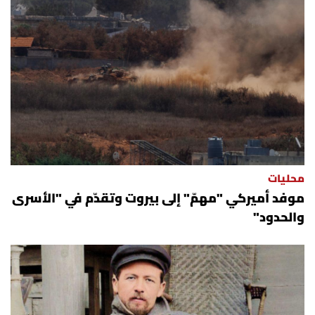
محليات
موفد أميركي "مهمّ" إلى بيروت وتقدّم في "الأسرى
والحدود"