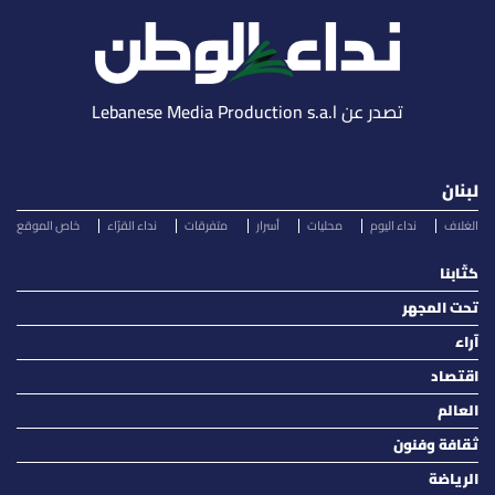
تصدر عن Lebanese Media Production s.a.l
لبنان
الغلاف
نداء اليوم
محليات
أسرار
متفرقات
نداء القرّاء
خاص الموقع
كتّابنا
تحت المجهر
آراء
اقتصاد
العالم
ثقافة وفنون
الرياضة