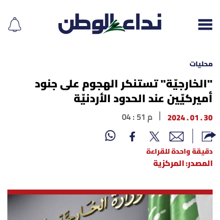
محليات
"الخارجيّة" تستنكر الهجوم على جنود
أميركيّين عند الحدود الأردنيّة
إقرأ الجريدة
30 . 01 . 2024
04 : 51 م
لبنان
الغلاف
دقيقة واحدة للقراءة
المصدر: المركزية
نداء اليوم
محليات