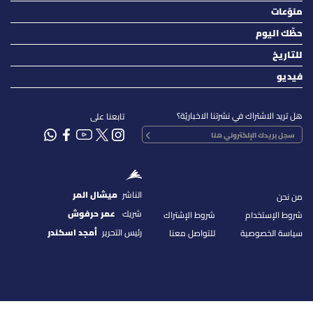
منوّعات
حظّك اليوم
للتاريخ
فيديو
هل تريد الاشتراك في نشرتنا الاخباريّة؟
تابعنا على
الناشر
ميشال المر
من نحن
شريك
عمر حرفوش
شروط الإستخدام
شروط الإشتراك
رئيس التحرير
أمجد اسكندر
سياسة الخصوصية
للتواصل معنا