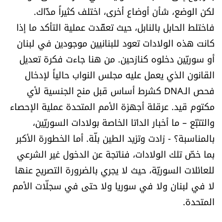
لكن الوضع، شأن أوضاع أخرى، اختلف كثيراً مذّاك.
الرياضة
فاختلط الحابل بالنابل، حيث تعقّدت عملية التأكد ما إذا
منوّعات
كانت هذه الولادات تعود للبنانيين موجودين في لبنان
أو سوريّين دخلوه كنازحين. من هنا جاءت فكرة تعديل
حظّك اليوم
القانون الذي يعمل عليه مجلس النواب حالياً لإدخال
فحص الـDNA كشرط أساس قبل منح الجنسية لأي
للتاريخ
مكتوم قيد. عرقلة أجهزة الأمم المتحدة عملية الإحصاء
والتتبّع – ما أخبار الداتا الخاصة بولادات السوريّين،
فيديو
بالمناسبة؟ - زادت وتزيد الطين بلّة. أما الخطورة الأكبر
بما خصّ تلك الولادات، فناتجة عن الدخول غير الشرعي
من نحن
للعائلات السوريّة، حيث لا يجري بالضرورة التصريح عنها
لا في لبنان ولا في سوريا ولا حتى في سجلّات الأمم
للتواصل معنا
المتحدة.
شروط الاستخدام