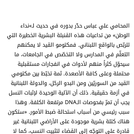
المحامي علي عباس حذّر بدوره في حديث لـ»نداء
الوطن» من تداعيات هذه القنبلة البشرية الخطيرة التي
تتربّص بالواقع اللبناني. فمكتومو القيد لا يمكنهم
التعلّم في المدارس ولا التخصّص في الجامعات، ما
سيحوّل كثراً منهم لأدوات في انفجارات مستقبلية
محتملة وعلى كافة الأصعدة. ثمة تخبّط بين مكتومي
القيد من السوريّين ومن البدو الرحّل، والدولة اللبنانية
في أزمة حقيقية. ذلك أن الآلية الوحيدة لإثبات النسل
يجب أن تمرّ بفحوصات الـDNA مرتفعة الكلفة. وهذا
سبب رئيسي من أسباب استحالة ضبط الأمور. «ستكون
هناك كتلة بشرية موجودة على الأراضي اللبنانية غير
قادرة على التوجّه إلى القضاء لتثبيت النسب، كما لا