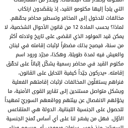
التي يلجأ إليها مكتومو القيد، إذ يتقصّدون ارتكاب
مخالفات للدخول إلى المخافر وتسطير محاضر بحقّهم.
لماذا؟ بحسب المادة 12 من قانون الأحوال الشخصية، لا
يمكن قيد المولود الذي انقضى على تاريخ ولادته أكثر
من سنة، فيصبح بذلك مضطراً لإثبات إقامته في لبنان
والعيش فيه لمدة طويلة. وهكذا، مجرّد ورود اسم
مكتوم القيد في محاضر رسمية يشكّل إثباتاً على تحقُّق
إقامته. «يدركون جيّداً كيفية التحايل على القانون،
فنراهم يستغلّون المخالفات لإثبات إقامتهم الفعلية
وبشكل متواصل مستندين إلى تقارير القوى الأمنية، ما
يخوّلهم الانفصال عن بيئتهم وواقعهم السوريّ تمهيداً
للحصول على الجنسية اللبنانية. الدولة هي المتقاعس
الأوّل. فهل من يفسّر لنا على أي أساس تُمنح الجنسية
للسوريّين منذ خمس سنوات وبموجب أي مرسوم وبناء