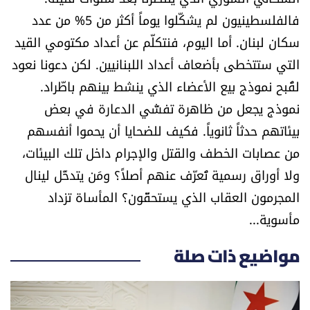
فالفلسطينيون لم يشكّلوا يوماً أكثر من 5% من عدد
سكان لبنان. أما اليوم، فنتكلّم عن أعداد مكتومي القيد
التي ستتخطى بأضعاف أعداد اللبنانيين. لكن دعونا نعود
لقُبح نموذج بيع الأعضاء الذي ينشط بينهم باطّراد.
نموذج يجعل من ظاهرة تفشّي الدعارة في بعض
بيئاتهم حدثاً ثانوياً. فكيف للضحايا أن يحموا أنفسهم
من عصابات الخطف والقتل والإجرام داخل تلك البيئات،
ولا أوراق رسمية تُعرّف عنهم أصلاً؟ ومَن يتدخّل لينال
المجرمون العقاب الذي يستحقّون؟ المأساة تزداد
مأسوية...
مواضيع ذات صلة