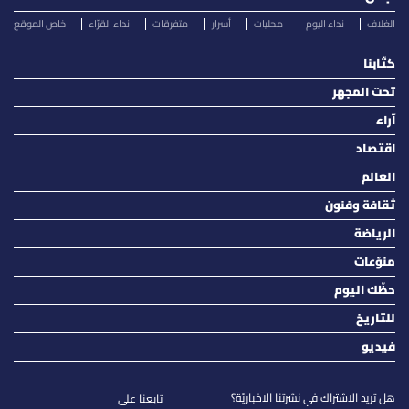
الغلاف
نداء اليوم
محليات
أسرار
متفرقات
نداء القرّاء
خاص الموقع
كتّابنا
تحت المجهر
آراء
اقتصاد
العالم
ثقافة وفنون
الرياضة
منوّعات
حظّك اليوم
للتاريخ
فيديو
هل تريد الاشتراك في نشرتنا الاخباريّة؟
تابعنا على