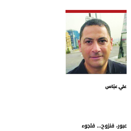
علي عبّاس
عبور، فنزوح... فلجوء