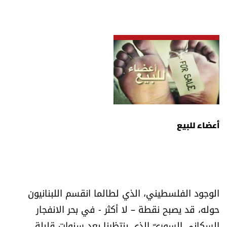
أعضاء للبيع
الوجود الفلسطيني، الذي لطالما انقسم اللبنانيون
حوله، قد يصبح نقطة – لا أكثر - في بحر الانفجار
السكاني السوريّ الذي ينتظرنا بعد سنوات قليلة.