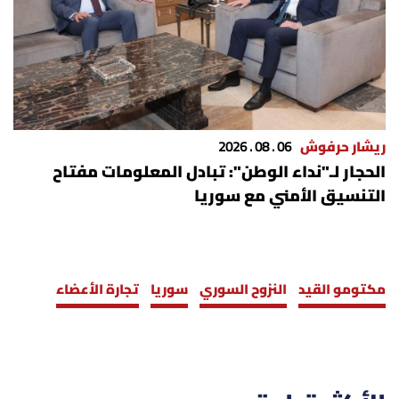
ريشار حرفوش
06 . 08 . 2026
الحجار لـ"نداء الوطن": تبادل المعلومات مفتاح
التنسيق الأمني مع سوريا
مكتومو القيد
النزوح السوري
سوريا
تجارة الأعضاء