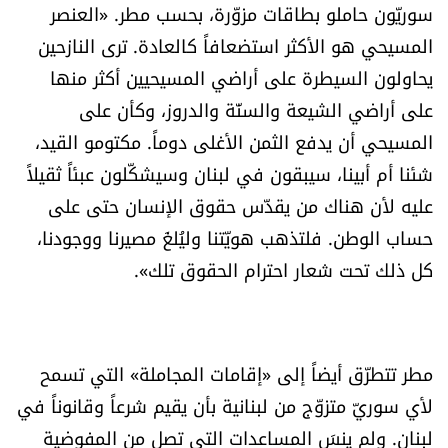
سوريّون حاملو بطاقات مزوّرة، بحسب مطر. «العنصر
المسيحي هو الأكثر استضعافاً كالعادة. ترى النازحين
يحاولون السيطرة على أراضي المسيحيين أكثر منها
على أراضي الشيعة والسنّة والدروز، وكأن على
المسيحي أن يدفع الثمن الأغلى دوماً. مكتومو القيد،
شئنا أم أبينا، سيبقون في لبنان وسيشكّلون عبئاً ثقيلاً
عليه لأن هناك من يقدّس حقوق الإنسان حتى على
حساب الوطن. فلتذهب هويّتنا وليُلغَ مصيرنا ووجودنا،
كل ذلك تحت شعار احترام الحقوق تلك».
مطر تتطرّق أيضاً إلى «إقامات المجاملة» التي تسمح
لأي سوريّ متزوّج من لبنانية بأن يقيم شرعاً وقانوناً في
لبنان. ولم ينسَ المساعدات التي تصل من المفوضية