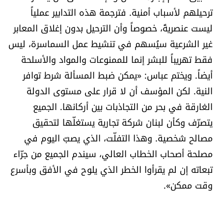
ترحيلهم لأسباب أمنية. فترجمة هذه التدابير عملياً
ليست عنصريةً، خصوصاً وأن الترحيل بدون إغلاق المعابر
غير الشرعية سيُسهم في تنشيط عمل السماسرة، ليس
فقط تهريباً للبشر إنما للممنوعات والمواد والأسلحة
أيضاً. ويختم عباس: «يمكن ضبط المسألة شرط توافر
النية. لكن المؤسف أن لا قرار على مستوى الدولة
الغارقة في بحر من التجاذبات بين أركانها. الجميع
يتصرّف وكأن لبنان شركة تجارية يستغلّها لتحقيق
مصالح شخصية. وهذا التفلّت، الذي يصبّ اليوم في
مصلحة أصحاب الخطاب العالي، سيندم الجميع من جرّاء
تبعاته إن لم يقرأوا الخطر الذي يلوح في الأفق وبأسرع
وقت ممكن».