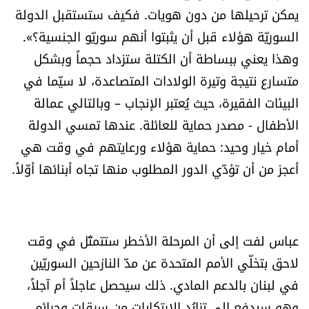
يمكن ترحيلها من دون هويات. فكيف ستستقبل الدولة
السوريّة هؤلاء قبل أن يثبتوا أنهم سوريّو الجنسية؟».
وهذا يعني ببساطة أن الكتلة ستزداد حجماً وبشكل
متسارع نتيجة وتيرة الولادات المتصاعدة، لا سيّما في
البيئات الفقيرة، حيث يُعتبر الإنجاب – وبالتالي عمالة
الأطفال - مصدر حماية للعائلة. عندها تمسي الدولة
أمام خيار وحيد: حماية هؤلاء ورعايتهم في وقت هي
أعجز من أن تؤدّي الدور المطلوب منها تجاه أبنائها أوّلاً.
عباس لفت إلى أن المرحلة الأخطر ستتمثّل في وقت
لاحق بتخلّي الأمم المتحدة عن مدّ النازحين السوريّين
في لبنان بالدعم المادي. ذلك سيحصل عاجلاً أم آجلاً،
وهو سيدفع إلى تزايُد الارتكابات من سرقات وجرائم