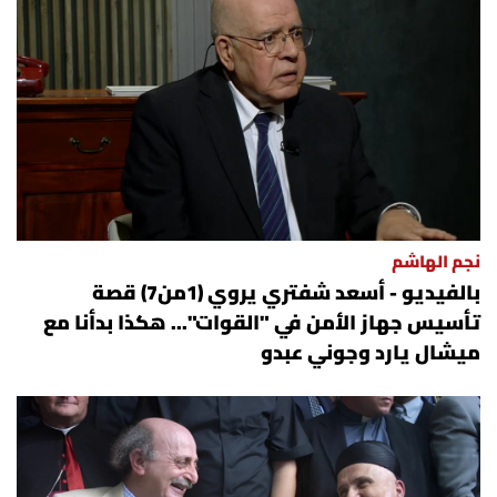
نجم الهاشم
بالفيديو - أسعد شفتري يروي (1من7) قصة
تأسيس جهاز الأمن في "القوات"... هكذا بدأنا مع
ميشال يارد وجوني عبدو