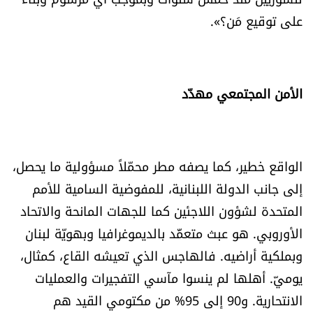
على توقيع مَن؟».
الأمن المجتمعي مهدّد
الواقع خطير، كما يصفه مطر محمّلاً مسؤولية ما يحصل،
إلى جانب الدولة اللبنانية، للمفوضية السامية للأمم
المتحدة لشؤون اللاجئين كما للجهات المانحة والاتحاد
الأوروبي. هو عبث متعمَّد بالديموغرافيا وبهويّة لبنان
وبملكية أراضيه. فالهاجس الذي تعيشه القاع، كمثال،
يوميّ. أهلها لم ينسوا مآسي التفجيرات والعمليات
الانتحارية. و90 إلى 95% من مكتومي القيد هم