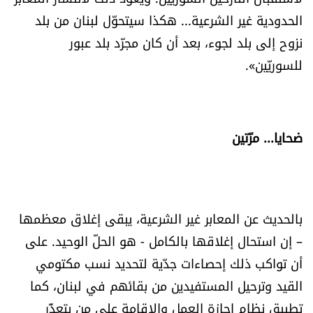
الحدودية غير الشرعية... هكذا سيتحوّل لبنان من بلد
نزوح إلى بلد لجوء، بعد أن كان مجرّد بلد عبور
للسوريّين».
ضحايا... مرّتين
بالحديث عن المعابر غير الشرعية، يبقى إغلاق معظمها
– إن استحال إغلاقها بالكامل - هو الحلّ الوحيد. على
أن تواكب ذلك إحصاءات جدّية لتحديد نسب مكتومي
القيد وترحيل المستفيدين من بقائهم في لبنان، كما
تطبيق نظام إجازة العمل والإقامة على من يتعذّر