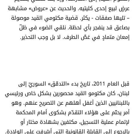
العالم
عرضٍ لبيع إحدى كليتيه. والحديث عن «عروض» مشابهة
– تليها صفقات - يكثر. قضية مكتومي القيد موصولة
الصحافة الإسرائيلية
بصاعق قد ينفجر بأي لحظة. نلقي الضوء في ظلّ
إمعان متمادٍ في غضّ الطرف. لا بل وجب التحذير.
ثقافة وفنون
فصل من كتاب
اقرأ تضحك
قبل العام 2011، تاريخ بدء «التدفّق» السوريّ إلى
كاميرا
لبنان، كان مكتومو القيد محصورين بشكل خاص ورئيسي
باللبنانيين الذين أغفل أهلهم عن التصريح عنهم. وهو
سجالات
أمر يحتّم على هؤلاء التقدّم بشكوى أمام المحكمة
لإتمام عملية التسجيل، مكتفين بشهادة مختار أو
صحّة وصحن
بالرجوع إلى القابلة القانونية التي أشرفت على الولادة.