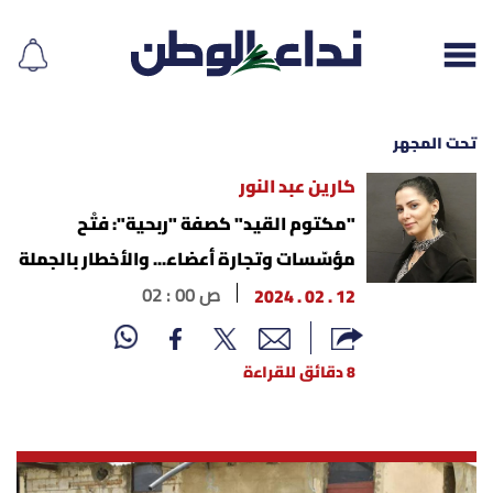
تحت المجهر
كارين عبد النور
إقرأ الجريدة
"مكتوم القيد" كصفة "ربحية": فتْح
مؤسّسات وتجارة أعضاء... والأخطار بالجملة
لبنان
12 . 02 . 2024
02 : 00 ص
الغلاف
8 دقائق للقراءة
نداء اليوم
محليات