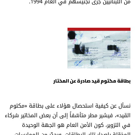
من اللبنانيين جرى تجنيسهم في العام 1994.
بطاقة مكتوم قيد صادرة عن المختار
نسأل عن كيفية استحصال هؤلاء على بطاقة «مكتوم
القيد»، فيشير مطر متأسّفاً إلى أن بعض المخاتير شركاء
في التزوير، كون الأمن العام هو الجهة الوحيدة
المخوّلة بإصدار تلك البطاقات. ويحذّر من الممارسات