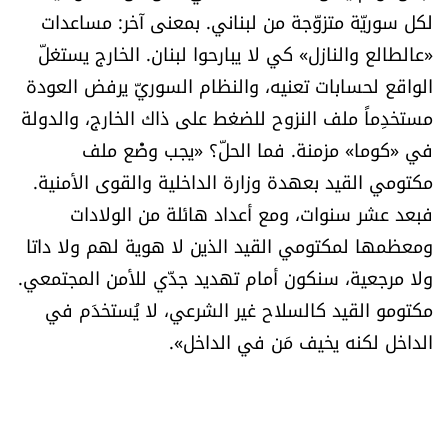
لكل سوريّة متزوّجة من لبناني. بمعنى آخر: مساعدات
«عالطالع والنازل» كي لا يبارحوا لبنان. الخارج يستغلّ
الواقع لحسابات تعنيه، والنظام السوريّ يرفض العودة
مستخدِماً ملف النزوح للضغط على ذاك الخارج، والدولة
في «كوما» مزمنة. فما الحلّ؟ «يجب وضْع ملف
مكتومي القيد بعهدة وزارة الداخلية والقوى الأمنية.
فبعد عشر سنوات، ومع أعداد هائلة من الولادات
ومعظمها لمكتومي القيد الذين لا هوية لهم ولا داتا
ولا مرجعية، سنكون أمام تهديد جدّي للأمن المجتمعي.
مكتومو القيد كالسلاح غير الشرعي، لا يُستخدَم في
الداخل لكنه يخيف مَن في الداخل».