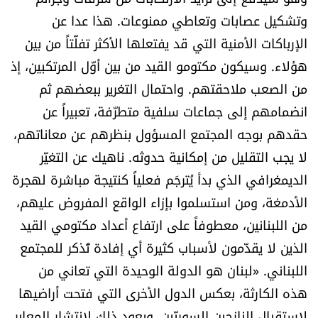
وتشكيل عصابات وتعاطي ممنوعات. هذا عدا عن
الإرباكات الأمنية التي قد يفتعلها الأكثر تفلّتاً من بين
هؤلاء. وسيكون مكتومو القيد من بين أوّل المرتكبين، إذ
من الصعب ملاحقتهم. واحتمال التغرير ببعضهم ثم
انضمامهم إلى جماعات سلفية متطرّفة، تعبيراً عن
حقدهم بوجه المجتمع المسؤول بنظرهم عن معاناتهم،
لا يجب التقليل من إمكانية حدوثه. ناهيك عن التغيّر
الديمغرافي الذي بدأ يُترجَم فعلياً كنتيجة مباشرة لهجرة
الأدمغة، ومن استسلموا بإزاء الواقع المفروض عليهم،
من اللبنانين، معطوفاً على ارتفاع أعداد مكتومي القيد
الذين لا يقدّمون لأسباب كثيرة أي إفادة تُذكر للمجتمع
اللبناني. «لبنان هو الدولة الوحيدة التي تعاني من
هذه الكارثة، بعكس الدول الأخرى التي فتحت أراضيها
لاستقبال النازحين السوريّين. ويعود ذلك لانتشار المعابر