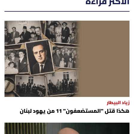
الأكثر قراءة
زياد البيطار
هكذا قتل "المستضعفون" 11 من يهود لبنان