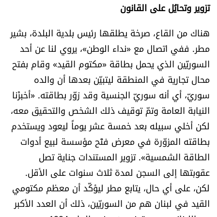
تزوير وتحايُل على القانون
هناك من القاع، صرخة يطلقها رئيس بلدية البلدة، بشير
مطر. ففي اتصال مع «نداء الوطن»، يروي لنا عن أحد
السوريّين الذي يحمل بطاقة «مكتوم القيد» وقام بفتح
محال تجارية في المنطقة ليتبيّن بعدها أن والده
سوريّ، أي أنه سوريّ الجنسية وقد زوّر بطاقته. «أخبرْنا
النيابة العامة وتمّ توقيف ذلك الشخص والتحقيق معه،
لكن أخلي سبيله بعد خمسة عشر يوماً ليعود ويستخدم
بطاقته المزوّرة في معرض فتْح مؤسسة لبيع أدوات
الطاقة الشمسية». تزوير المستندات جناية تصل
عقوبتها إلى السجن لمدة ثلاث سنوات على الأقل.
لكن، على أي حال، يتابع مطر ليؤكّد أن معظم مكتومي
القيد في لبنان هم من السوريّين، ذلك أن العدد الأكبر