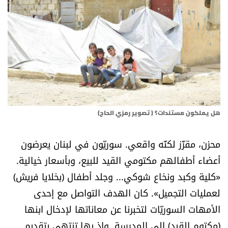
أسرار
متفرقات
نداء القرّاء
خاص الموقع
هل يملكون مستندات؟ ( تصوير رمزي الحاج)
كتّابنا
محزن، مقزّز لكنّه واقعي. سوريّون في لبنان يعرضون
تحت المجهر
أعضاء أطفالهم مكتومي القيد للبيع، وبأسعار خيالية.
«كلية وكبد ونخاع شوكي... وجلد أطفال (بخلايا فريش)
آراء
لعمليات التجميل». كان الهدف التواصل مع إحدى
الأمهات السوريّات لتخبرنا عن معاناتها لإدخال ابنها
اقتصاد
(مكتوم القيد) إلى المدرسة. وإذ بها تنتهي بتقديم