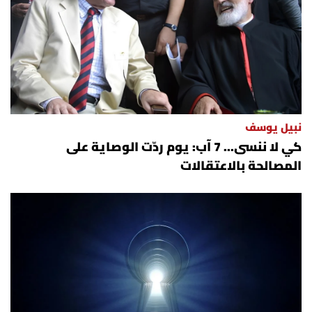
نبيل يوسف
كي لا ننسى... 7 آب: يوم ردّت الوصاية على
المصالحة بالاعتقالات