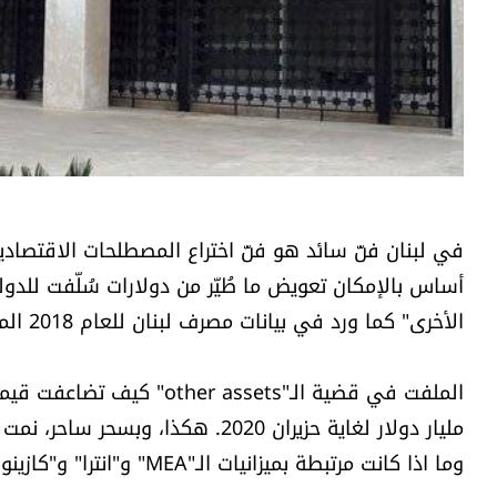
في لبنان فنّ سائد هو فنّ اختراع المصطلحات الاقتصادي
الأخرى" كما ورد في بيانات مصرف لبنان للعام 2018 المدققة والتي تم التوقيع عليها من قبل "EY" و "Deloitte".
مليار دولار لغاية حزيران 2020. هك
وما اذا كانت مرتبطة بميزانيات الـ"MEA" و"انترا" و"كازينو لبنان" التي يملكها المركزي.