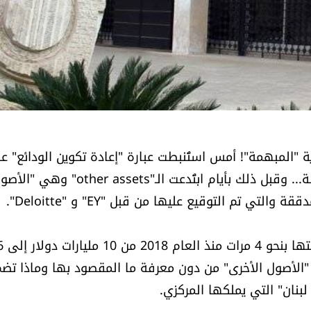
ة "المبهمة"! أمس استُنبطت عبارة "إعادة تكوين الودائع" ع
أساس بالإمكان تعويض ما طُيّر من دولارات سُلّفت للدولة... وقبل ذلك بأيام ابتُدعت الـ"other assets" وه
الملفت في قضية ا
ذا، وبسحر ساحر، نمت "الأصول الأخرى" من دون معرفة ما المقصود بها وماذا تض