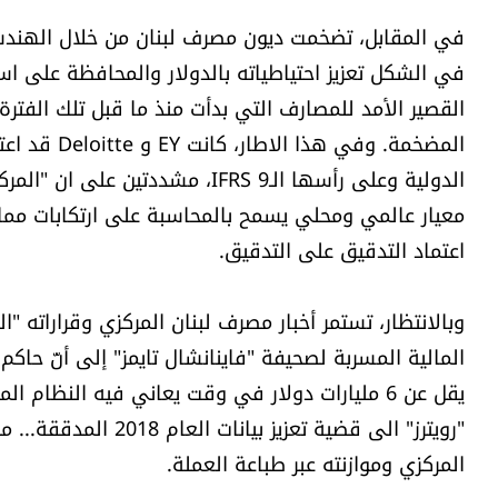
في المقابل، تضخمت ديون مصرف لبنان من خلال الهندسات
في الشكل تعزيز احتياطياته بالدولار والمحافظة على استق
القصير الأمد للمصارف التي بدأت منذ ما قبل تلك الفترة 
المضخمة. وف
الدولية وعلى رأسها الـ9 IFRS، مشد
معيار عالمي ومحلي يسمح بالمحاسبة على ارتكابات مماثل
اعتماد التدقيق على التدقيق.
المالية المسربة لصحيفة "فاينانشال تايمز" إلى أنّ حاكم 
يقل عن 6 مليارات دولار في وقت يعاني فيه النظام
"رويترز" الى قضية تع
المركزي وموازنته عبر طباعة العملة.