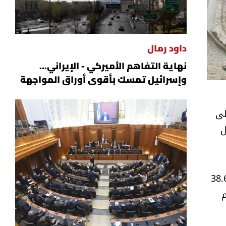
داود رمال
نهاية التفاهم الأميركي - الإيراني...
وإسرائيل تمسك بأقوى أوراق المواجهة
لى
ي "الأصول
لـ"other assets" كيف تضاعفت قيمتها بنحو 4 مرات منذ العام 2018 من 10 مليارات دولار إلى 38.6
م