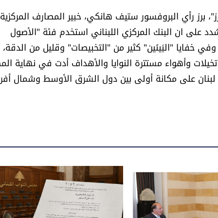
رز"، برز رأي البروفسور ستيف هانكي، خبير المصارف المركزية
شدد على ان البنك المركزي اللبناني استخدم فئة "الأصول
ي خفايا "البَينَين" كثير من "التخبيصات" وقليل من الدقة،
 تخيلات وأهواء مستترة النوايا والأهداف أدت في نهاية ال
ة الوطنية بنسبة 80% وإلى حيازة لبنان على مكانة أولى بين دول الشرق الأوسط وشمال أف