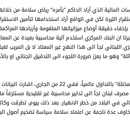
 المالية الذي أراد الحاكم "بأمره" رياض سلامة من خلاله
رار الليرة لكن في الواقع أراد استخدامها لتأمين الاستقرار
بإخفاء حقيقة أوضاع ميزانياتها الملغومة وأرباحها المراكمة
ي هذا الاطار، كانت EY و Deloitte قد اعتبرتا ان البنك المركزي استخدم آلية محاسبية بعيدة عن المعا
دتين على ان "المركزي اللبناني لجأ الى هذا النهج غير المعتاد لا بل المريب لغي
ة" وهو ما يعزز ضرورة اللجوء الى التدقيق الجنائي او بالأ
وبالانتظار، تستمر أخبار مصرف لبنان المركزي وقراراته "المختلة" بالتداول عالمياً، ففي 22 من الجاري، اشارت البيانات
مصرف لبنان لجأ الى تدابير محاسبية غير تقليدية مستنزفاً ما 
 المالي في البلاد من خطر الانهيار. بعد ذلك بيوم، تطرقت وكال
زيز بيانات العام 2018 المدققة... مخاوف عدة ناجمة عن اعتماد سلامة سياسة تضخيم أصول ال