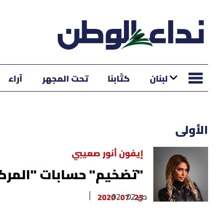
لبنان
كتّابنا
تحت المجهر
آراء
الأولى
إيفون أنور صعيبي
"تضخيم" حسابات "المركزي"... إبح
02 : 02 ص
25 . 07 . 2020