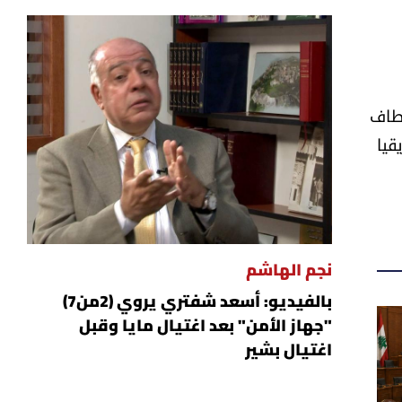
مطاف
ريقيا
نجم الهاشم
بالفيديو: أسعد شفتري يروي (2من7)
"جهاز الأمن" بعد اغتيال مايا وقبل
اغتيال بشير