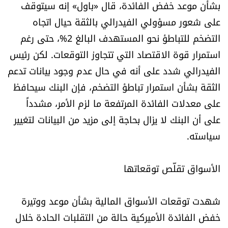
بشأن موعد خفض الفائدة، قال «باول» إنه سيتوقف
شروط الإشتراك
على شعور مسؤولي الفيدرالي بالثقة حيال اتجاه
التضخم للتباطؤ نحو المستهدف البالغ 2%، حتى رغم
Digital solutions by
استمرار قوة الاقتصاد التي تتجاوز التوقعات. لكن رئيس
الفيدرالي شدد على أنه في حال عدم وجود بيانات تدعم
الثقة بشأن استمرار تباطؤ التضخم، فإن البنك سيحافظ
على معدلات الفائدة المرتفعة ما لزم الأمر، مشدداً
على أن البنك لا يزال بحاجة إلى مزيد من البيانات لتغيير
سياسته.
الأسواق تقلّص توقعاتها
شهدت توقعات الأسواق المالية بشأن موعد ووتيرة
خفض الفائدة الأميركية حالة من التقلبات الحادة خلال