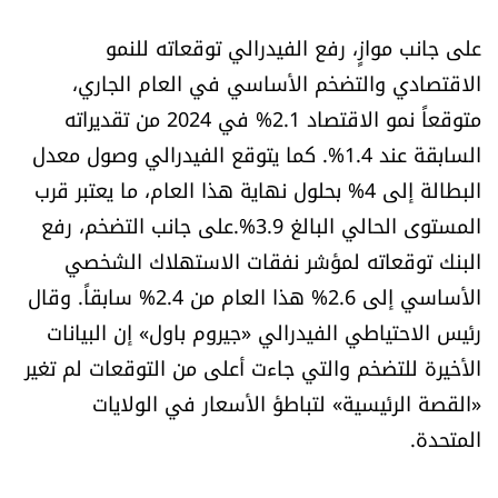
الرياضة
على جانب موازٍ، رفع الفيدرالي توقعاته للنمو
الاقتصادي والتضخم الأساسي في العام الجاري،
منوّعات
متوقعاً نمو الاقتصاد 2.1% في 2024 من تقديراته
السابقة عند 1.4%. كما يتوقع الفيدرالي وصول معدل
حظّك اليوم
البطالة إلى 4% بحلول نهاية هذا العام، ما يعتبر قرب
للتاريخ
المستوى الحالي البالغ 3.9%.على جانب التضخم، رفع
البنك توقعاته لمؤشر نفقات الاستهلاك الشخصي
فيديو
الأساسي إلى 2.6% هذا العام من 2.4% سابقاً. وقال
رئيس الاحتياطي الفيدرالي «جيروم باول» إن البيانات
الأخيرة للتضخم والتي جاءت أعلى من التوقعات لم تغير
من نحن
«القصة الرئيسية» لتباطؤ الأسعار في الولايات
للتواصل معنا
المتحدة.
شروط الاستخدام