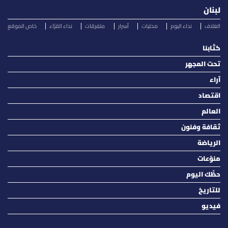
لبنان
الغلاف
نداء اليوم
محليات
أسرار
متفرقات
نداء القرّاء
خاص الموقع
كتّابنا
تحت المجهر
آراء
اقتصاد
العالم
ثقافة وفنون
الرياضة
منوّعات
حظّك اليوم
للتاريخ
فيديو