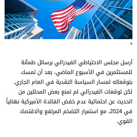
أسرار
متفرقات
نداء القرّاء
4
خاص الموقع
أرسل مجلس الاحتياطي الفيدرالي برسائل طمأنة
للمستثمرين في الأسبوع الماضي، بعد أن تمسك
كتّابنا
بتوقعاته لمسار السياسة النقدية في العام الجاري.
لكن توقعات الفيدرالي لم تمنع بعض المحللين من
تحت المجهر
الحديث عن احتمالية عدم خفض الفائدة الأميركية نهائياً
آراء
في 2024، مع استمرار التضخم المرتفع والاقتصاد
القوي.
اقتصاد