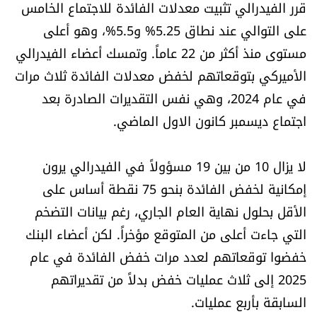
قرر الفيدرالي تثبيت معدلات الفائدة للاجتماع الخامس
العالم
على التوالي عند نطاق 5.25% و5.5%، وهو أعلى
مستوى منذ أكثر من 22 عاماً. وتمسك أعضاء الفيدرالي
الصحافة الإسرائيلية
الأميركي بتوقعاتهم لخفض معدلات الفائدة ثلاث مرات
في عام 2024، وهي نفس التقديرات الصادرة بعد
ثقافة وفنون
اجتماع ديسمبر كانون الاول الماضي.
فصل من كتاب
لا يزال 10 من بين 19 مسؤولاً في الفيدرالي يرون
اقرأ تضحك
إمكانية لخفض الفائدة بنحو 75 نقطة أساس على
الأقل بحلول نهاية العام الجاري، رغم بيانات التضخم
كاميرا
التي جاءت أعلى من المتوقع مؤخراً. لكن أعضاء البنك
سجالات
خفضوا توقعاتهم لعدد مرات خفض الفائدة في عام
2025 إلى ثلاث عمليات خفض بدلاً من تقديراتهم
صحّة وصحن
السابقة بأربع عمليات.