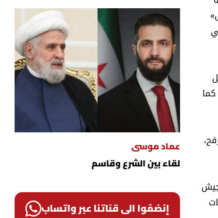
ض»
ي
ل
كما
فح،
عماد موسى
لقاء بين الشرع وقاسم
جيش
ات
إنضمّوا الى قناتنا عبر واتساب