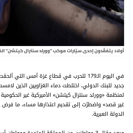
أولاد يتفقّدون إحدى سيّارات موكب "وورلد سنترال كيتشن" ال
لمنظمة «وورلد سنترال كيتشن» الأميركية غير الحكومية ال
غير قصد» واضطرّت إلى تقديم اعتذارها مساء، ما فرض على 
الدولة العبرية.
وبعد مقتل 3 مواطنين من المملكة المتحدة ومواط