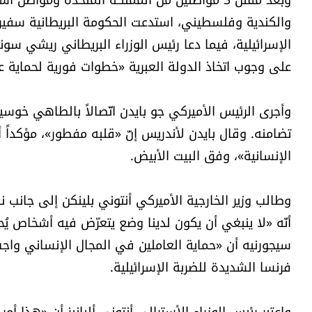
والكندية وفلسطيني، استدعت الحكومة البريطانية سفير إس
الإسرائيلية، فيما دعا رئيس الوزراء البريطاني ريشي سو
على وجوب اتخاذ الدولة العبرية «خطوات فورية لحماية عم
وأجرى الرئيس الأميركي جو بايدن اتّصالاً بالطاهي خوس
تضامنه. وقال بايدن لأندريس إنّ «قلبه مفطور»، مؤكداً أ
الإنسانية»، وفق البيت الأبيض.
وطالب وزير الخارجية الأميركي أنتوني بلينكن إلى جانب 
أنّه «لا ينبغي أن يكون لدينا وضع يتعرّض فيه أشخاص يُ
سيجورنيه أن «حماية العاملين في المجال الإنساني واجب أ
فرنسا الشديدة للضربة الإسرائيلية.
واعتبر رئيس الوزراء الأسترالي أنتوني ألبانيز أن «هذا أ