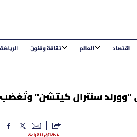
اقتصاد
العالم
ثقافة وفنون
الرياضة
 "وورلد سنترال كيتشن" وتُغضب
4 دقائق للقراءة