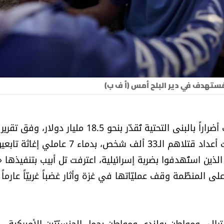
مُستهدف في دير البلح أمس (أ ف ب)
في اليوم الـ179 للحرب في قطاع غزة أمس التي ألحقت أضراراً بالبنى التحتية تُقدّر بنحو 18.5 مليار دولار، وفق تقرير
جديد للبنك الدولي، اختلطت دماء الغزاويين الذين لامست أعداد قتلاهم الـ33 ألف شخص، بدماء 7 عاملي إغاثة 
ذين استُهدفوا بضربة إسرائيلية، اعترفت تل أبيب بتنفيذها 
المنظّمة وقف عمليّاتها في غزة وأثار غضباً غربيّاً عارماً
ن أسترالي ومواطن بولندي ومواطن يحمل الجنسيّتَين الأميركية