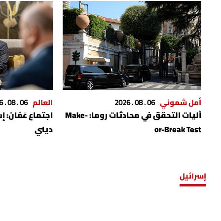
أمل شموني
06 . 08 . 2026
العالم
06 . 08 . 2026
آليات التحقق في محادثات روما: Make-
اجتماع عَمّان: 
or-Break Test
ديني
إسرائيل