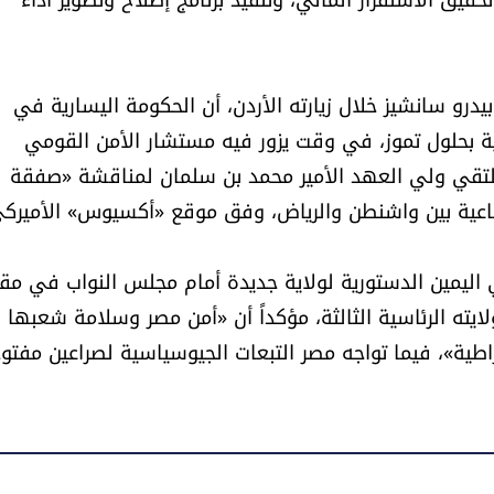
بيدرو سانشيز خلال زيارته الأردن، أن الحكومة اليسارية في
نية بحلول تموز، في وقت يزور فيه مستشار الأمن القومي
يلتقي ولي العهد الأمير محمد بن سلمان لمناقشة «صفقة
اعية بين واشنطن والرياض، وفق موقع «أكسيوس» الأميركي
اليمين الدستورية لولاية جديدة أمام مجلس النواب في مقر
لايته الرئاسية الثالثة، مؤكداً أن «أمن مصر وسلامة شعبها 
اطية»، فيما تواجه مصر التبعات الجيوسياسية لصراعين مفتو