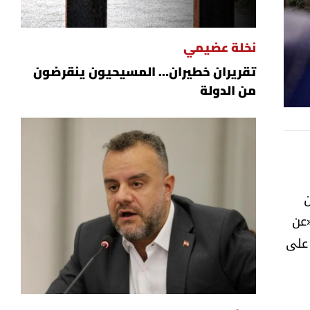
نخلة عضيمي
تقريران خطيران… المسيحيون ينقرضون
من الدولة
تابعين
«عن
 على