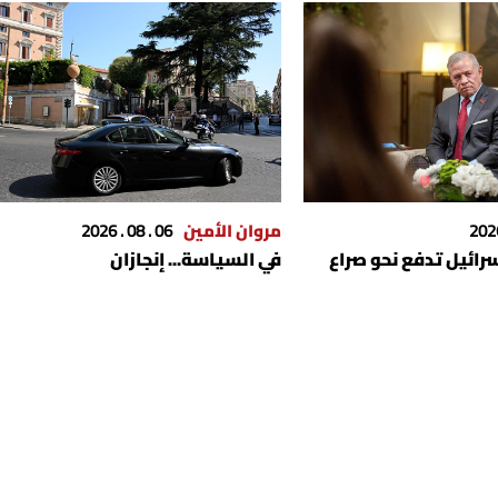
مروان الأمين
06 . 08 . 2026
إسرائيل تدفع نحو صراع
في السياسة... إنجازان