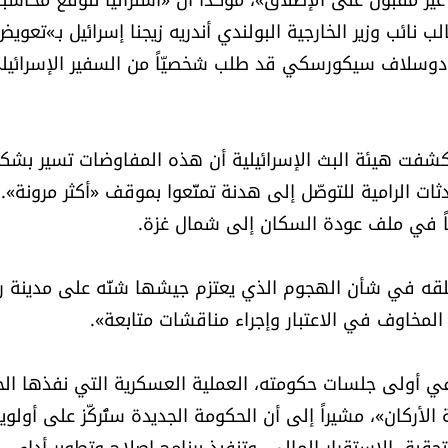
نائب وزير الخارجية البولندي أندريه زيجنا إسرائيل بـ»تعوي
دي رادوسلاف سيكورسكي قد طلب شخصيّاً من السفير الإسرائيل
شفت هيئة البث الإسرائيلية أن هذه المفاوضات تسير بشك
ات الرامية للتوصّل إلى هدنة تمتّعوا بموقف «أكثر مرونة». 
وصاً في ملف عودة السكان إلى شمال غزة.
عن قلقه في شأن الهجوم الذي يعتزم جيشها شنّه على مدينة ر
 المخاوف في الاعتبار وإجراء مناقشات متابعة».
ي أولى جلسات حكومته، العملية العسكرية التي نفذها ال
لأركان»، مشيراً إلى أن الحكومة الجديدة ستُركّز على أولوي
يق الاستقرار المالي، وتنفيذ برنامج إصلاح وتطوير أداء