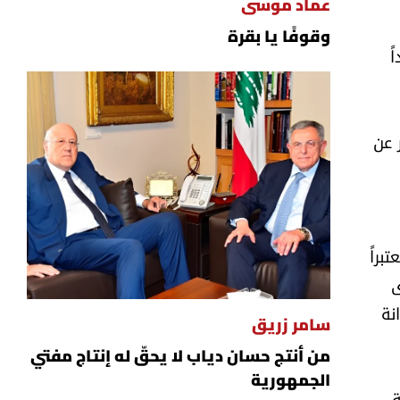
عماد موسى
وقوفًا يا بقرة
ً
 عن
براً
ى
نة
سامر زريق
من أنتج حسان دياب لا يحقّ له إنتاج مفتي
الجمهورية
ة