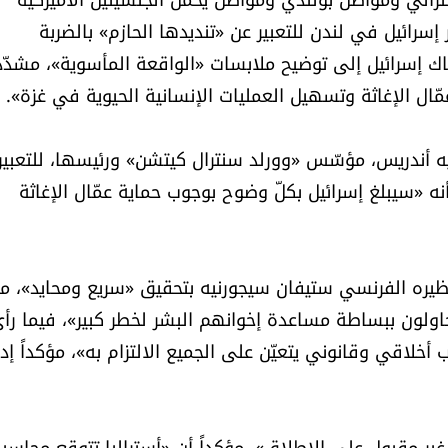
رائيل في لندن للتعبير عن «تنديدها الحازم» بالضربة
ناك إسرائيل إلى توضيح ملابسات «الواقعة المأسوية»، مشدّدا
ّال الإغاثة وتسهيل العمليات الإنسانية الحيوية في غزة».
يه أندريس، مؤسّس «وورلد سنترال كيتشن» ورئيسها، للتعبير
نه «سيبلغ إسرائيل بكلّ وضوح بوجوب حماية عمّال الإغاثة
نظيره الفرنسي ستيفان سيجورنيه بتحقيق «سريع ومحايد»، معت
حاولون ببساطة مساعدة إخوانهم البشر لخطر كبير»، فيما رأ
خلاقي وقانوني يتعيّن على الجميع الالتزام به»، مؤكداً إدا
مر غير مقبول على الإطلاق»، مؤكداً أن «أستراليا تتوقع محاسب