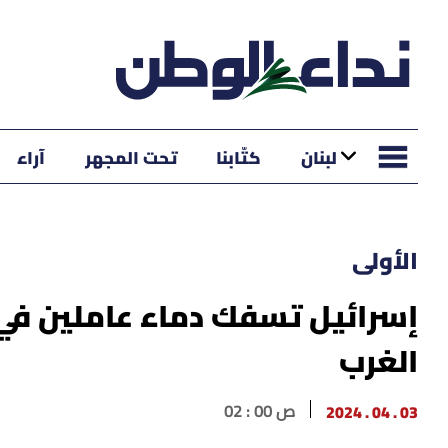
لبنان
كتّابنا
تحت المجهر
آراء
الأولى
إسرائيل تسفك دماء عاملين في
الغرب
03 . 04 . 2024
02 : 00 ص