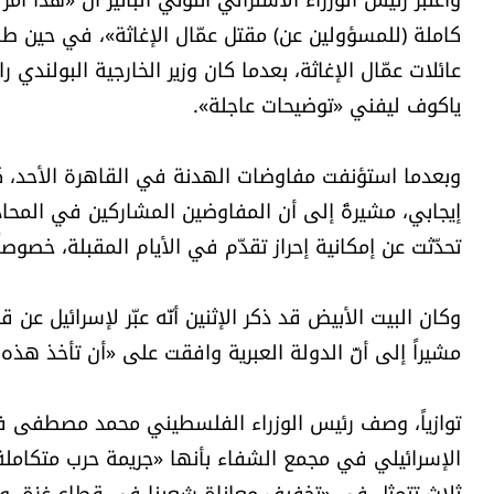
كاملة (للمسؤولين عن) مقتل عمّال الإغاثة»، في حين طالب 
عائلات عمّال الإغاثة، بعدما كان وزير الخارجية البولن
ياكوف ليفني «توضيحات عاجلة».
وبعدما استؤنفت مفاوضات الهدنة في القاهرة الأحد، ك
إيجابي، مشيرةً إلى أن المفاوضين المشاركين في المحادث
تحدّثت عن إمكانية إحراز تقدّم في الأيام المقبلة، خص
وكان البيت الأبيض قد ذكر الإثنين أنّه عبّر لإسرائيل 
مشيراً إلى أنّ الدولة العبرية وافقت على «أن تأخذ هذه
توازياً، وصف رئيس الوزراء الفلسطيني محمد مصطفى ف
الإسرائيلي في مجمع الشفاء بأنها «جريمة حرب متكاملة ا
ثلاث تتمثل في «تخفيف معاناة شعبنا في قطاع غزة، وتحق