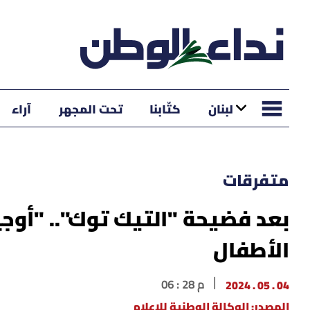
لبنان
كتّابنا
تحت المجهر
آراء
متفرقات
بعد فضيحة "التيك توك".. "أوج
الأطفال
04 . 05 . 2024
06 : 28 م
المصدر: الوكالة الوطنية للإعلام