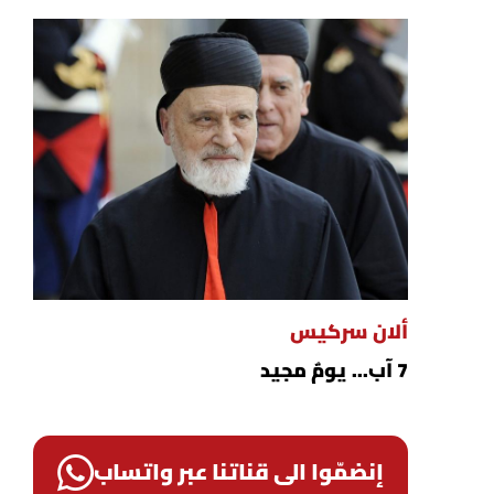
ألان سركيس
7 آب... يومٌ مجيد
إنضمّوا الى قناتنا عبر واتساب