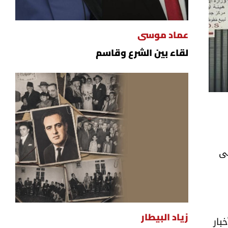
عماد موسى
لقاء بين الشرع وقاسم
لى
زياد البيطار
بار