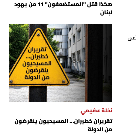
هكذا قتل "المستضعفون" 11 من يهود
لبنان
مضى
نخلة عضيمي
تقريران خطيران… المسيحيون ينقرضون
من الدولة