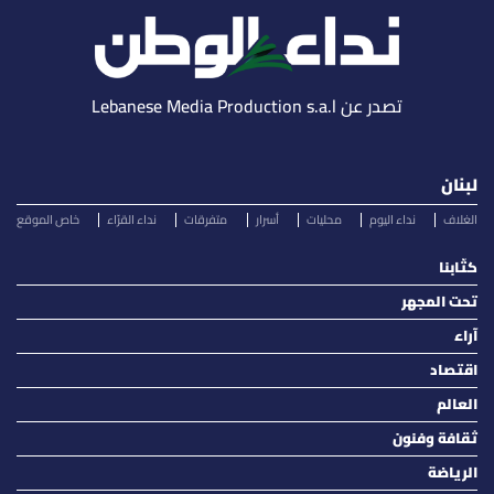
تصدر عن Lebanese Media Production s.a.l
لبنان
الغلاف
نداء اليوم
محليات
أسرار
متفرقات
نداء القرّاء
خاص الموقع
كتّابنا
تحت المجهر
آراء
اقتصاد
العالم
ثقافة وفنون
الرياضة