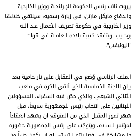
بيروت نائب رئيس الحكومة الإيرلندية ووزير الخارجية
العالم
والدفاع مايكل مارتن، في زيارة رسمية، سيلتقي خلالها
الصحافة الإسرائيلية
وزير الخارجية في حكومة تصريف الأعمال عبد الله
بوحبيب، ويتفقد كتيبة بلاده العاملة في قوات
ثقافة وفنون
"اليونيفيل".
فصل من كتاب
اقرأ تضحك
الملف الرئاسي وُضع في المقابل على نار حامية بعد
بيان اللجنة الخماسية الذي ألقى الكرة في ملعب
كاميرا
الثنائي الشيعي، والذي حضّ فيه السفراء، المسؤولين
اللبنانيين على انتخاب رئيس للجمهورية سريعاً، قبل
سجالات
شهر تموز المقبل الذي من المتوقع ان يشهد انعقاداً
لمؤتمر للسلام، ويتوجّب على رئيس الجمهورية حضوره
صحّة وصحن
والمشاركة في فعالياته ليتسنّى له ان يكون جزءاً من