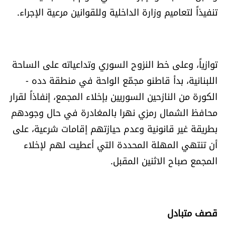
تنفيذاً لتعاميم وزارة الداخلية وللقوانين مرعية الإجراء.
شروط الإشتراك
Digital solutions by
توازياً، وعلى خط النزوح السوري وتداعياته على الساحة
اللبنانية، بدأ قاطنو مجمّع الواحة في منطقة دده -
الكورة من النازحين السوريين بإخلاء المجمع، إنفاذاً لقرار
محافظ الشمال رمزي نهرا بالمغادرة في حال وجودهم
بطريقة غير قانونية وعدم حيازتهم إقامات شرعية، على
أن تنتهي المهلة المحددة التي أعطيت لهم لإخلاء
المجمع صباح الاثنين المقبل.
قصف متبادل