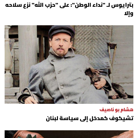
بترايوس لـ "نداء الوطن": على "حزب الله" نزع سلاحه
وإلا
هشام بو ناصيف
تشيكوف كمدخل إلى سياسة لبنان