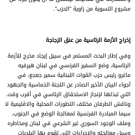
مشروع التسوية من زاوية "الحزب".
الرياضة
منوّعات
إخراج الأزمة الرئاسية من عنق الزجاجة
حظّك اليوم
وفي إطار البحث المستمر في سبيل إيجاد مخرج للأزمة
للتاريخ
الرئاسية، وضع السفير الفرنسي في لبنان هيرفيه
ماغرو رئيس حزب القوات اللبنانية سمير جعجع، في
فيديو
أجواء البيان الأخير الصادر عن اللجنة الخماسية والجهود
التي تبذلها لإنجاز الاستحقاق الرئاسي في أقرب وقت.
من نحن
وناقش الطرفان مختلف التطورات المحلية والاقليمية لا
سيما المبادرة الفرنسية لمعالجة الوضع في الجنوب،
للتواصل معنا
وملف الوجود السوري غير الشرعي في لبنان ومخاطره
شروط الاستخدام
وسبل معالجته والإجراءات التي تقوم بها البلديات