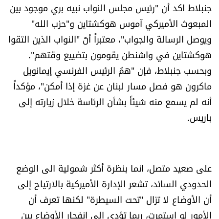
جنبلاط اكد أن "رئيس مجلس النواب نبيه بري موجود بين
المبعوث الأميركي آموس هوكشتاين و"حزب الله"
ويوصل الرسالة والجواب"، معتبراً أنّ "النواب الذين التقوا
هوكشتاين في واشنطن يقومون بتضييع وقتهم".
وبحسب جنبلاط، فإن "همّ الرئيس الفرنسي إيمانويل
ماكرون هو فصل مسار لبنان عن غزة إذا أمكن"، مؤكداً
أنه لم يسمع منه شيئاً بشأن الرئاسة خلال زيارته إلى
باريس.
على صعيد متصل، انما بنظرة أكثر شمولية الى الوضع
الحدودي السائد، تشعر الإدارة الأميركية بالارتياح إلى
أن الأوضاع لا تزال "تحت السيطرة" لكنها تعرف أن
الأمور لو استمرت، ربما تؤدي إلى انفجار الأوضاع بين