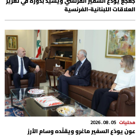
جعجع يودّع السفير الفرنسي ويشيد بدوره في تعزيز
العلاقات اللبنانية-الفرنسية
محليات
05 . 08 . 2026
عون يودّع السفير ماغرو ويقلّده وسام الأرز