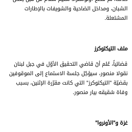
الشبان، ومداخل الضاحية والشويفات بالإطارات
المشتعلة.
ملف التيكتوكرز
قضائياً، عُلم أنّ قاضي التحقيق الأوّل في جبل لبنان
‎نقولا منصور، سيؤجّل جلسة الاستماع إلى الموقوفين
بقضيّة "التيكتوكرز" التي كانت مقرّرة الإثنين، بسبب
وفاة شقيقه بيار منصور.
غزة و"الأونروا"