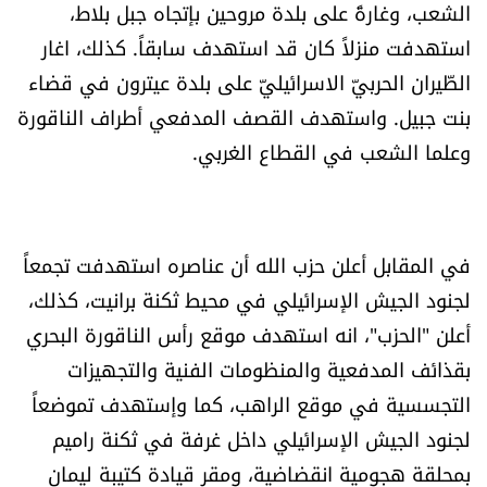
الشعب، وغارةً على بلدة مروحين بإتجاه جبل بلاط،
استهدفت منزلاً كان قد استهدف سابقاً. كذلك، اغار
الطّيران الحربيّ الاسرائيليّ على بلدة عيترون في قضاء
بنت جبيل. واستهدف القصف المدفعي أطراف الناقورة
وعلما الشعب في القطاع الغربي.
في المقابل أعلن حزب الله أن عناصره استهدفت تجمعاً
‏لجنود الجيش الإسرائيلي في محيط ثكنة برانيت،‏ كذلك،
أعلن "الحزب"، انه استهدف موقع رأس الناقورة البحري
بقذائف المدفعية والمنظومات الفنية والتجهيزات
التجسسية في موقع الراهب، كما وإستهدف تموضعاً
لجنود الجيش الإسرائيلي داخل غرفة في ثكنة راميم
بمحلقة هجومية انقضاضية، ومقر قيادة كتيبة ليمان