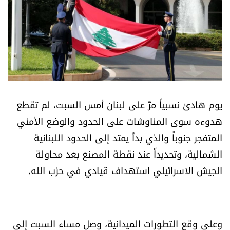
أسرار
متفرقات
نداء القرّاء
خاص الموقع
يوم هادئ نسبياً مرّ على لبنان أمس السبت، لم تقطع
هدوءه سوى المناوشات على الحدود والوضع الأمني
كتّابنا
المتفجر جنوباً والذي بدأ يمتد إلى الحدود اللبنانية
الشمالية، وتحديداً عند نقطة المصنع بعد محاولة
تحت المجهر
الجيش الاسرائيلي استهداف قيادي في حزب الله.
آراء
اقتصاد
وعلى وقع التطورات الميدانية، وصل مساء السبت إلى