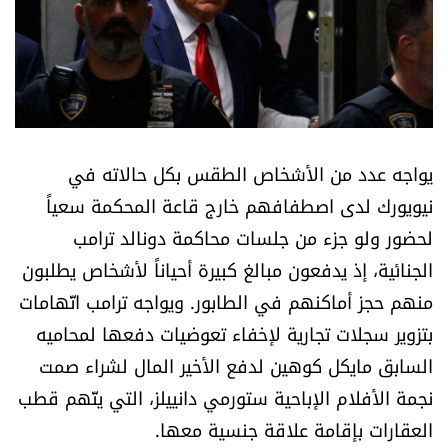
أسرار
متفرقات
نداء القرّاء
يواجه عدد من الأشخاص الطقس بكل حالاته في
خاص الموقع
نيويورك لدى اصطفافهم خارج قاعة المحكمة سعياً
لحضور ولو جزء من جلسات محاكمة دونالد ترامب
كتّابنا
الجنائية، إذ يدفعون مبالغ كبيرة أحياناً لأشخاص يطلبون
منهم حجز أماكنهم في الطابور. ويواجه ترامب اتّهامات
تحت المجهر
بتزوير سجلات تجارية لإخفاء تعوضيات دفعها لمحاميه
آراء
السابق مايكل كوهين لدفع الأخير المال لشراء صمت
نجمة الأفلام الإباحية ستورمي دانييلز، التي يتّهم قطب
اقتصاد
العقارات بإقامة علاقة جنسية معها.