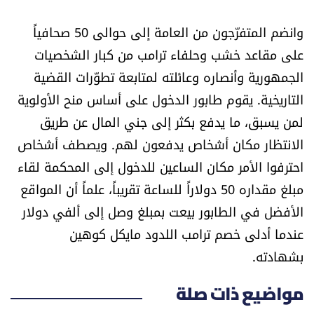
العالم
وانضم المتفرّجون من العامة إلى حوالى 50 صحافياً
الصحافة الإسرائيلية
على مقاعد خشب وحلفاء ترامب من كبار الشخصيات
الجمهورية وأنصاره وعائلته لمتابعة تطوّرات القضية
ثقافة وفنون
التاريخية. يقوم طابور الدخول على أساس منح الأولوية
لمن يسبق، ما يدفع بكثر إلى جني المال عن طريق
فصل من كتاب
الانتظار مكان أشخاص يدفعون لهم. ويصطف أشخاص
احترفوا الأمر مكان الساعين للدخول إلى المحكمة لقاء
اقرأ تضحك
مبلغ مقداره 50 دولاراً للساعة تقريباً، علماً أن المواقع
الأفضل في الطابور بيعت بمبلغ وصل إلى ألفي دولار
كاميرا
عندما أدلى خصم ترامب اللدود مايكل كوهين
سجالات
بشهادته.
صحّة وصحن
مواضيع ذات صلة