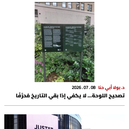
الرياضة
منوّعات
حظّك اليوم
للتاريخ
فيديو
د. بولا أبي حنا
08 . 07 . 2026
من نحن
تصحيح اللوحة... لا يكفي إذا بقي التاريخ مُحرَّفًا
للتواصل معنا
شروط الاستخدام