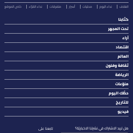
الغلاف
نداء اليوم
محليات
أسرار
متفرقات
نداء القرّاء
خاص الموقع
كتّابنا
تحت المجهر
آراء
اقتصاد
العالم
ثقافة وفنون
الرياضة
منوّعات
حظّك اليوم
للتاريخ
فيديو
هل تريد الاشتراك في نشرتنا الاخباريّة؟
تابعنا على