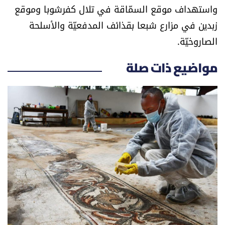
واستهداف موقع ‌‏السمّاقة في تلال كفرشوبا وموقع
الرياضة
‌‏زبدين في مزارع شبعا بقذائف المدفعيّة والأسلحة
الصاروخيّة.
منوّعات
مواضيع ذات صلة
حظّك اليوم
للتاريخ
فيديو
من نحن
للتواصل معنا
شروط الاستخدام