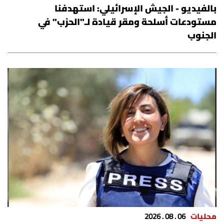
بالفيديو - الجيش الإسرائيلي: استهدفنا
مستودعات أسلحة ومقر قيادة لـ"الحزب" في
الجنوب
محليات
06 . 08 . 2026