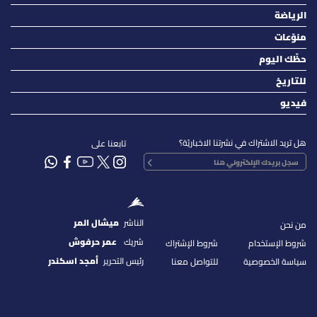
الرياضة
منوّعات
حظّك اليوم
للتاريخ
فيديو
هل تريد الاشتراك في نشرتنا الاخباريّة؟
تابعنا على
الناشر
ميشال المر
من نحن
شريك
عمر حرفوش
شروط الإستخدام
شروط الإشتراك
رئيس التحرير
أمجد اسكندر
سياسة الخصوصية
للتواصل معنا