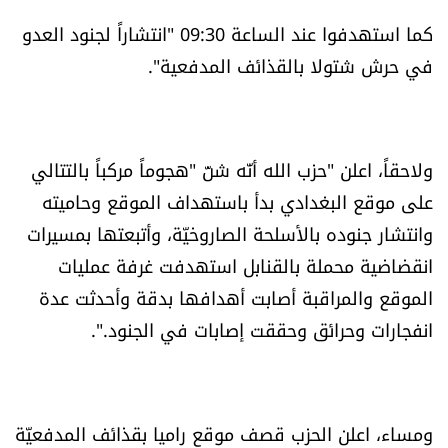
العالم
كما استهدفوا عند الساعة 09:30 "انتشاراً لجنود العدو
في حرش شتولا بالقذائف المدفعية".
الصحافة الإسرائيلية
ثقافة وفنون
ولاحقاً، اعلن "حزب الله أنّه شنّ "هجوماً مركباً بالتتالي
فصل من كتاب
على موقع البغدادي بدأ باستهداف الموقع وحاميته
وانتشار جنوده ‏بالأسلحة الصاروخيّة، وأتبعتها بمسيرات
اقرأ تضحك
انقضاضية محملة بالقنابل استهدفت غرفة عمليات
الموقع ‏والمراقبة أصابت أهدافها بدقة وأحدثت عدة
كاميرا
انفجارات وحرائق وحققت إصابات في الجنود.‏".
سجالات
صحّة وصحن
ومساء، اعلن الحزب قصف موقع راميا بقذائف المدفعيّة