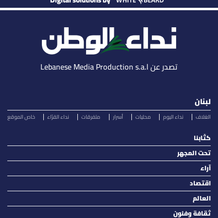
Digital solutions by
تصدر عن Lebanese Media Production s.a.l
لبنان
الغلاف
نداء اليوم
محليات
أسرار
متفرقات
نداء القرّاء
خاص الموقع
كتّابنا
تحت المجهر
آراء
اقتصاد
العالم
ثقافة وفنون