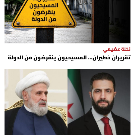
نخلة عضيمي
تقريران خطيران… المسيحيون ينقرضون من الدولة