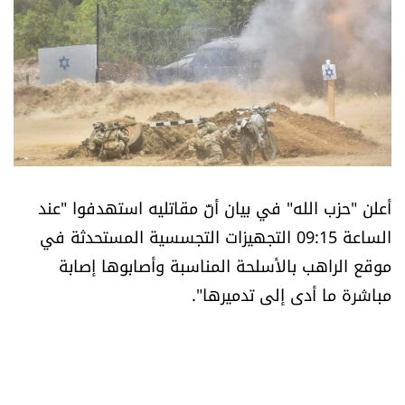
أسرار
متفرقات
نداء القرّاء
خاص الموقع
أعلن "حزب الله" في بيان أنّ مقاتليه استهدفوا "عند
كتّابنا
الساعة 09:15 التجهيزات التجسسية المستحدثة في
موقع الراهب بالأسلحة المناسبة وأصابوها إصابة
تحت المجهر
مباشرة ما أدى إلى تدميرها".
آراء
اقتصاد