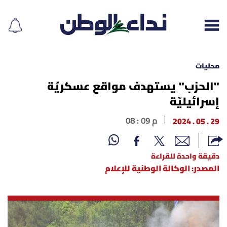
محليات
"الحزب" يستهدف مواقع عسكريّة
إسرائيليّة
إقرأ الجريدة
29 . 05 . 2024
08 : 09 م
لبنان
الغلاف
دقيقة واحدة للقراءة
المصدر: الوكالة الوطنية للإعلام
نداء اليوم
محليات