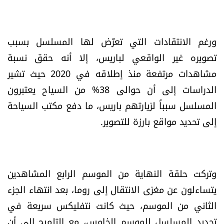
الرياضة
ورغم الانتقادات التي تعرّض لها المسلسل بسبب
منوّعات
تصويره غير الواقعي لباريس، إلا أنه حقق نسبة
حظّك اليوم
مشاهدات مرتفعة منذ إطلاقه في 2020 حيث تشير
الدراسات إلى أن حوالى 38% من السياح يعتبرون
للتاريخ
المسلسل سبباً لزيارتهم باريس، ما دفع مكتب السياحة
إلى تحديد مواقع بارزة للتصوير.
فيديو
من نحن
وتركت حلقة النهاية من الموسم الرابع المشاهدين
يتساءلون عن مغزى الانتقال إلى روما، بعد انتهاء الجزء
للتواصل معنا
الثاني من الموسم، حيث كانت نتفليكس سريعة في
شروط الاستخدام
تجديد المسلسل للموسم الخامس، مع التلميح إلى أن