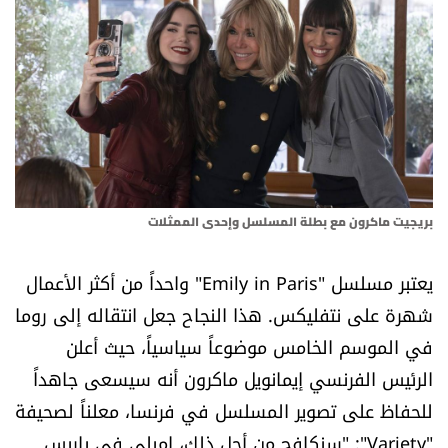
أسرار
متفرقات
نداء القرّاء
خاص الموقع
بريجيت ماكرون مع بطلة المسلسل وإحدى الممثلات
كتّابنا
يعتبر مسلسل "Emily in Paris" واحداً من أكثر الأعمال
تحت المجهر
شهرة على نتفليكس. هذا النجاح جعل انتقاله إلى روما
في الموسم الخامس موضوعاً سياسياً، حيث أعلن
آراء
الرئيس الفرنسي إيمانويل ماكرون أنه سيسعى جاهداً
للحفاظ على تصوير المسلسل في فرنسا، معلناً لصحيفة
اقتصاد
"Variety": "سنكافح من أجل ذلك، إميلي في باريس