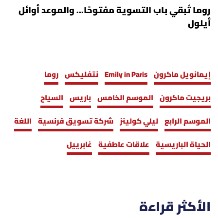
روما تُبقي باب التسوية مفتوحًا... والموعد أوائل
أيلول
إيمانويل ماكرون
Emily in Paris
نتفليكس
روما
بريجيت ماكرون
الموسم الخامس
باريس
السياح
الموسم الرابع
ليلي كولينز
شركة تسويق فرنسية
اللغة
الحياة الباريسية
علاقات عاطفية
غابرييل
الأكثر قراءة