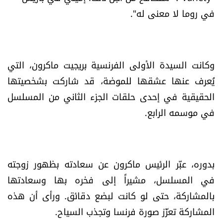
العالم
في روما لا معنى له
"
.
الصحافة الإسرائيلية
وكانت السيدة الأولى الفرنسية بريجيت ماكرون، التي
ثقافة وفنون
يُعرف عنها عشقها للموضة، قد شاركت بشخصيتها
فصل من كتاب
الحقيقية في إحدى حلقات الجزء الثاني من المسلسل
في موسمه الرابع.
اقرأ تضحك
كاميرا
بدوره، عبّر الرئيس ماكرون عن سعادته بظهور زوجته
سجالات
في المسلسل، مشيراً إلى فخره بها وسعادتها
بالمشاركة، حتى لو كانت لبضع دقائق. ورأى أن هذه
صحّة وصحن
المشاركة تعزّز صورة فرنسا وتجذب السياح.