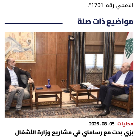
الاممي رقم 1701".
العالم
مواضيع ذات صلة
الصحافة الإسرائيلية
ثقافة وفنون
فصل من كتاب
اقرأ تضحك
كاميرا
سجالات
محليات
05 . 08 . 2026
صحّة وصحن
برّي بحث مع رسامني في مشاريع وزارة الأشغال