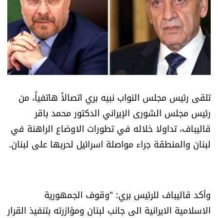
أسرار
متفرقات
نداء القرّاء
خاص الموقع
تلقى رئيس مجلس النواب نبيه بري اتصالاً هاتفياً، من
رئيس مجلس الشورى الإيراني الدكتور محمد باقر
كتّابنا
قاليباف، تداولا خلاله في تطورات الاوضاع الراهنة في
لبنان والمنطقة جراء مواصلة اسرائيل لحربها على لبنان.
تحت المجهر
آراء
وأكد قاليباف للرئيس بري: "وقوف الجمهورية
اقتصاد
الاسلامية الايرانية الى جانب لبنان ومؤازرته بتنفيذ القرار