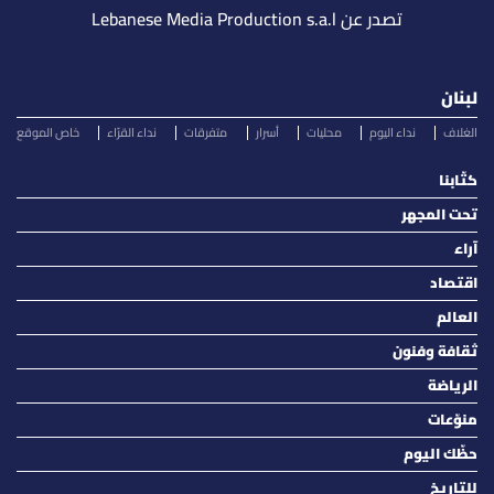
تصدر عن Lebanese Media Production s.a.l
لبنان
الغلاف
نداء اليوم
محليات
أسرار
متفرقات
نداء القرّاء
خاص الموقع
كتّابنا
تحت المجهر
آراء
اقتصاد
العالم
ثقافة وفنون
الرياضة
منوّعات
حظّك اليوم
للتاريخ