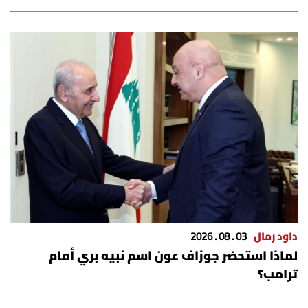
الرياضة
منوّعات
حظّك اليوم
للتاريخ
فيديو
من نحن
داود رمال
03 . 08 . 2026
لماذا استحضر جوزاف عون اسم نبيه بري أمام
للتواصل معنا
ترامب؟
شروط الاستخدام