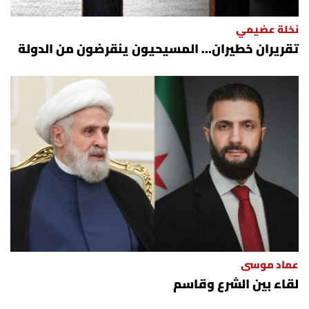
نخلة عضيمي
تقريران خطيران… المسيحيون ينقرضون من الدولة
عماد موسى
لقاء بين الشرع وقاسم