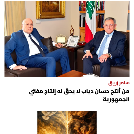
سامر زريق
من أنتج حسان دياب لا يحقّ له إنتاج مفتي
الجمهورية