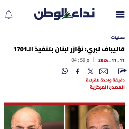
محليات
قاليباف لبري: نؤازر لبنان بتنفيذ الـ1701
إقرأ الجريدة
11 . 11 . 2024
04 : 59 م
لبنان
دقيقة واحدة للقراءة
الغلاف
المصدر: المركزية
نداء اليوم
محليات