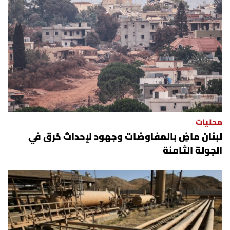
محليات
لبنان ماضٍ بالمفاوضات وجهود لإحداث خرق في
الجولة الثامنة