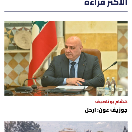
الأكثر قراءة
هشام بو ناصيف
جوزيف عون: ارحل