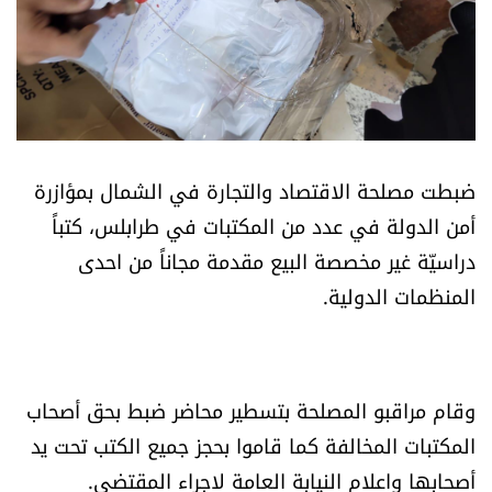
أسرار
متفرقات
نداء القرّاء
ضبطت مصلحة الاقتصاد والتجارة في الشمال بمؤازرة
خاص الموقع
أمن الدولة في عدد من المكتبات في طرابلس، كتباً
دراسيّة غير مخصصة البيع مقدمة مجاناً من احدى
كتّابنا
المنظمات الدولية.
تحت المجهر
آراء
وقام مراقبو المصلحة بتسطير محاضر ضبط بحق أصحاب
المكتبات المخالفة كما قاموا بحجز جميع الكتب تحت يد
اقتصاد
أصحابها واعلام النيابة العامة لاجراء المقتضى.