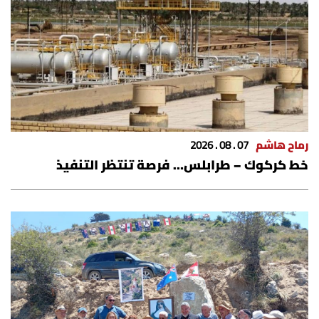
رماح هاشم
07 . 08 . 2026
خط كركوك – طرابلس… فرصة تنتظر التنفيذ