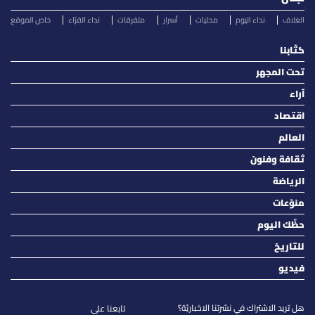
الغلاف
نداء اليوم
محليات
أسرار
متفرقات
نداء القرّاء
خاص الموقع
كتّابنا
تحت المجهر
آراء
اقتصاد
العالم
ثقافة وفنون
الرياضة
منوّعات
حظّك اليوم
للتاريخ
فيديو
هل تريد الاشتراك في نشرتنا الاخباريّة؟
تابعنا على