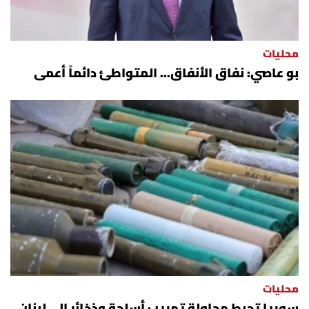
محليات
بو عاصي: نفاق الأنفاق... المتواطئ دائماً أعمى
محليات
سوريا تحبط محاولة تهريب أسلحة وذخائر إلى لبنان