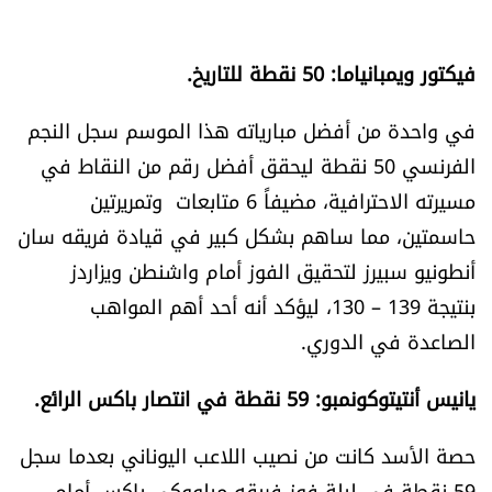
العالم
فيكتور ويمبانياما: 50 نقطة للتاريخ.
الصحافة الإسرائيلية
في واحدة من أفضل مبارياته هذا الموسم سجل النجم
ثقافة وفنون
الفرنسي 50 نقطة ليحقق أفضل رقم من النقاط في
مسيرته الاحترافية، مضيفاً 6 متابعات وتمريرتين
فصل من كتاب
حاسمتين، مما ساهم بشكل كبير في قيادة فريقه سان
أنطونيو سبيرز لتحقيق الفوز أمام واشنطن ويزاردز
اقرأ تضحك
بنتيجة 139 – 130، ليؤكد أنه أحد أهم المواهب
كاميرا
الصاعدة في الدوري.
سجالات
يانيس أنتيتوكونمبو: 59 نقطة في انتصار باكس الرائع.
صحّة وصحن
حصة الأسد كانت من نصيب اللاعب اليوناني بعدما سجل
59 نقطة في ليلة فوز فريقه ميلووكي باكس أمام