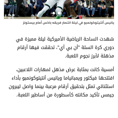
أسرار
متفرقات
يانيس أنتيتوكونمبو في ليلة انتصار فريقه باكس أمام بيستونز
ليب
نداء القرّاء
شهدت الساحة الرياضية الأميركية ليلة مميزة في
دوري كرة السلة "أن بي أي"، تحققت فيها أرقام
خاص الموقع
مذهلة لأبرز نجوم اللعبة.
كتّابنا
أمسية كانت بمثابة عرض مذهل لمهارات اللاعبين،
افتتحها فيكتور ويمبانياما ويانيس أنتيتوكونمبو بأداء
تحت المجهر
استثنائي تمثل بتحقيق أرقام مرعبة بينما واصل ليبرون
جيمس تأكيد مكانته كأسطورة من أساطير اللعبة.
آراء
اقتصاد