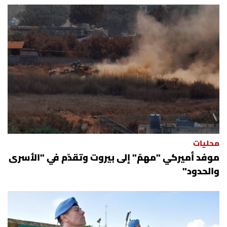
محليات
موفد أميركي "مهمّ" إلى بيروت وتقدّم في "الأسرى
والحدود"