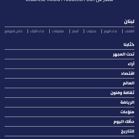
لبنان
الغلاف
نداء اليوم
محليات
أسرار
متفرقات
نداء القرّاء
خاص الموقع
كتّابنا
تحت المجهر
آراء
اقتصاد
العالم
ثقافة وفنون
الرياضة
منوّعات
حظّك اليوم
للتاريخ