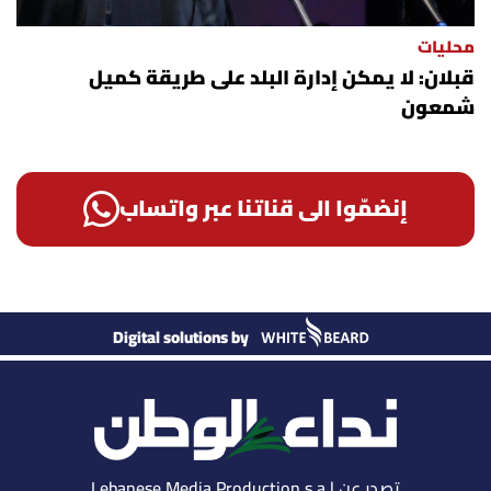
محليات
قبلان: لا يمكن إدارة البلد على طريقة كميل
شمعون
إنضمّوا الى قناتنا عبر واتساب
Digital solutions by
تصدر عن Lebanese Media Production s.a.l