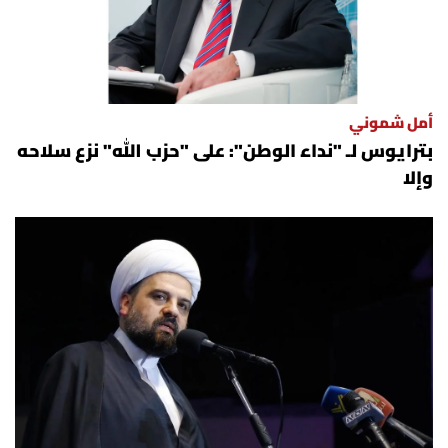
أمل شموني
بترايوس لـ "نداء الوطن": على "حزب الله" نزع سلاحه
وإلا