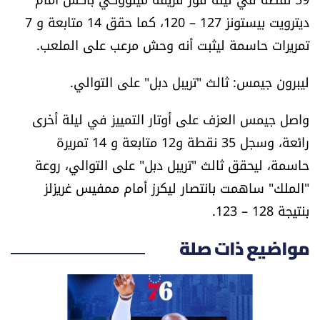
الرياضة
ديترويت بيستونز 127 – 120، كما حقق 14 متابعة و 7
تمريرات حاسمة ليثبت أنه وحش مرعب على الملعب.
منوّعات
ليبرون جيمس: ثالث "تريبل دبل" على التوالي.
حظّك اليوم
واصل جيمس العزف على أوتار التمييز في ليلة أخرى
للتاريخ
رائعة، وسجل 35 نقطة و12 متابعة و 14 تمريرة
حاسمة، ليحقق ثالث "تريبل دبل" على التوالي، روعة
فيديو
"الملك" ساهمت بانتصار ليكرز أمام ممفيس غريزلز
بنتيجة 128 – 123.
من نحن
مواضيع ذات صلة
للتواصل معنا
شروط الاستخدام