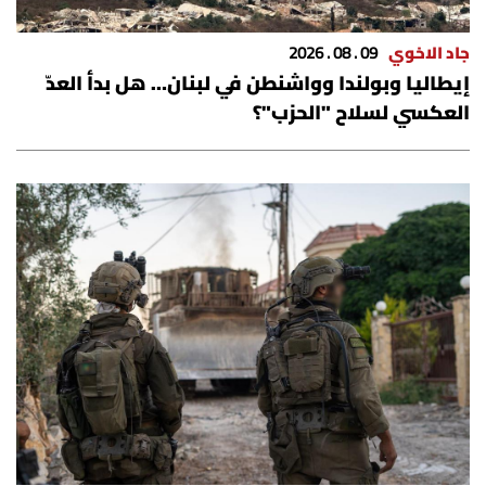
شروط الإشتراك
جاد الاخوي
09 . 08 . 2026
إيطاليا وبولندا وواشنطن في لبنان… هل بدأ العدّ
Digital solutions by
العكسي لسلاح "الحزب"؟