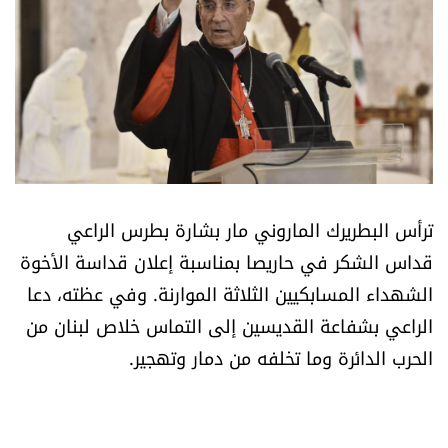
أسرار
متفرقات
نداء القرّاء
خاص الموقع
ترأس البطريرك الماروني مار بشارة بطرس الراعي
كتّابنا
قداس الشكر في حاريصا بمناسبة إعلان قداسة الأخوة
الشهداء المسابكيين الثلاثة الموارنة. وفي عظته، دعا
تحت المجهر
الراعي بشفاعة القديسين إلى التماس خلاص لبنان من
الحرب الدائرة وما تخلفه من دمار وتهجير.
آراء
اقتصاد