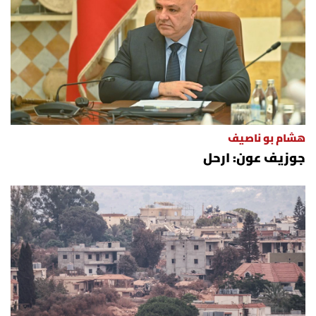
هشام بو ناصيف
جوزيف عون: ارحل