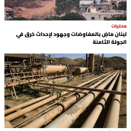
محليات
لبنان ماضٍ بالمفاوضات وجهود لإحداث خرق في
الجولة الثامنة