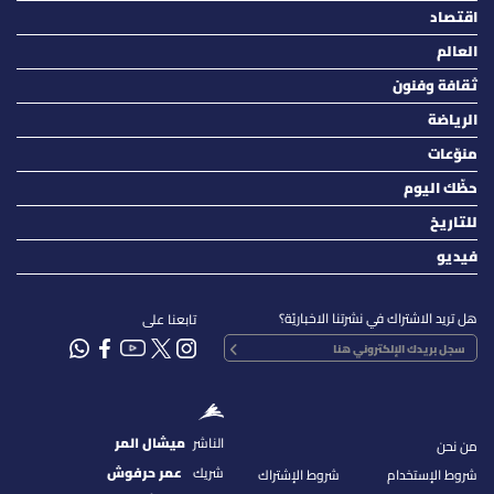
اقتصاد
العالم
ثقافة وفنون
الرياضة
منوّعات
حظّك اليوم
للتاريخ
فيديو
هل تريد الاشتراك في نشرتنا الاخباريّة؟
تابعنا على
الناشر
ميشال المر
من نحن
شريك
عمر حرفوش
شروط الإستخدام
شروط الإشتراك