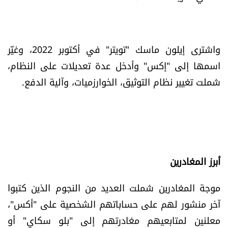
الرياضة
منوّعات
واشترى إيلون ماسك "تويتر" في أكتوبر 2022، وغيّر
اسمها إلى "إكس" وأدخل عدة تعديلات على النظام،
حظّك اليوم
شملت تغيير نظام التوثيق، الخوارزميات، وآلية الدفع.
للتاريخ
فيديو
أبرز المغادرين
من نحن
موجة المغادرين شملت العديد من النجوم الذين كتبوا
للتواصل معنا
آخر منشور لهم على حساباتهم الشخصية على "أكس"،
شروط الاستخدام
معلنين لمتابعيهم مغادرتهم إلى "بلو سكاي" أو