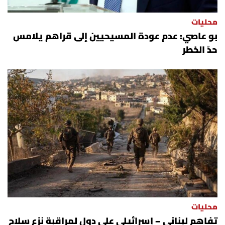
محليات
بو عاصي: عدم عودة المسيحيين إلى قراهم يلامس
حدّ الخطر
محليات
تفاهم لبناني – إسرائيلي على دول لمراقبة نزع سلاح