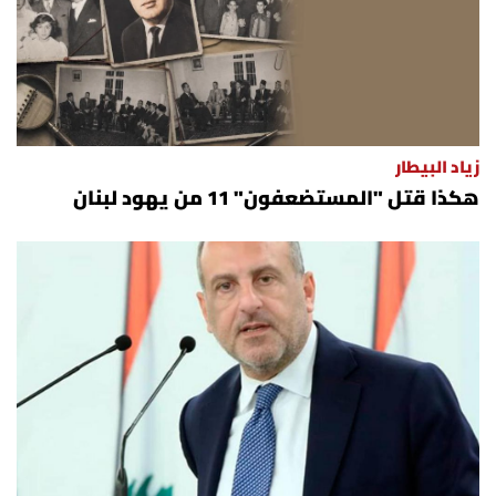
زياد البيطار
هكذا قتل "المستضعفون" 11 من يهود لبنان