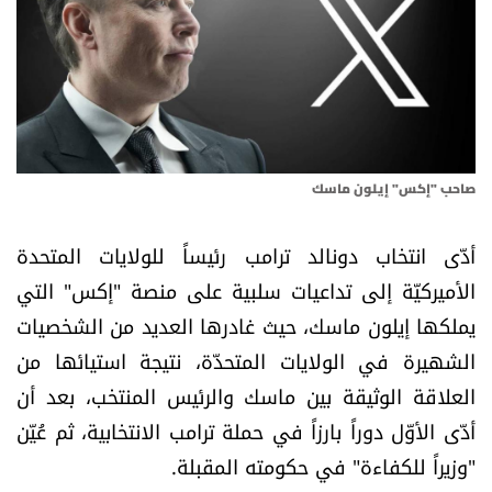
أسرار
متفرقات
نداء القرّاء
صاحب "إكس" إيلون ماسك
خاص الموقع
أدّى انتخاب دونالد ترامب رئيساً للولايات المتحدة
كتّابنا
الأميركيّة إلى تداعيات سلبية على منصة "إكس" التي
يملكها إيلون ماسك، حيث غادرها العديد من الشخصيات
تحت المجهر
الشهيرة في الولايات المتحدّة، نتيجة استيائها من
آراء
العلاقة الوثيقة بين ماسك والرئيس المنتخب، بعد أن
أدّى الأوّل دوراً بارزاً في حملة ترامب الانتخابية، ثم عُيّن
اقتصاد
"وزيراً للكفاءة" في حكومته المقبلة.