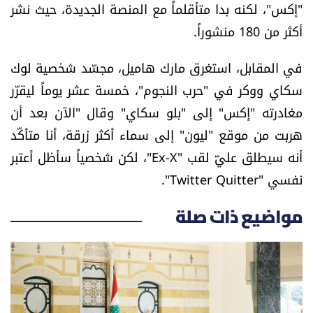
"إكس"، لكنه بدا متأقلماً مع المنصة الجديدة، حيث نشر
أكثر من 180 منشوراً.
في المقابل، استغرق مارك هاميل، مجسّد شخصية لوك
سكاي ووكر في "حرب النجوم"، خمسة عشر يوماً ليقرّر
مغادرته "إكس" إلى "بلو سكاي" وقال "الآن بعد أن
هربت من موقع "ليون" إلى سماء أكثر زرقة، أنا متأكّد
أنه سيطلق عليّ لقب "Ex-X"، لكن شخصياً سأظل أعتبر
نفسي "Twitter Quitter".
مواضيع ذات صلة