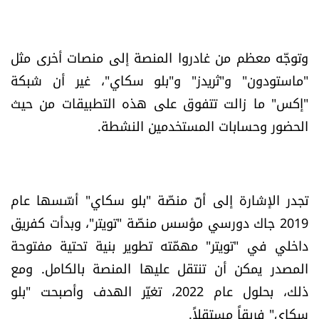
العالم
الصحافة الإسرائيلية
وتوجّه معظم من غادروا المنصة إلى منصات أخرى مثل
"ماستودون" و"ثريدز" و"بلو سكاي"، غير أن شبكة
ثقافة وفنون
"إكس" ما زالت تتفوق على هذه التطبيقات من حيث
الحضور وحسابات المستخدمين النشطة.
فصل من كتاب
اقرأ تضحك
تجدر الإشارة إلى أنّ منصّة "بلو سكاي" أسّسها عام
كاميرا
2019 جاك دورسي مؤسس منصّة "تويتر"، وبدأت كفريق
داخلي في "تويتر" مهمّته تطوير بنية تحتية مفتوحة
سجالات
المصدر يمكن أن تنتقل عليها المنصة بالكامل. ومع
ذلك، بحلول عام 2022، تغيّر الهدف وأصبحت "بلو
صحّة وصحن
سكاي" فريقاً مستقلاً.