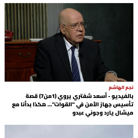
نجم الهاشم
بالفيديو - أسعد شفتري يروي (1من7) قصة
تأسيس جهاز الأمن في "القوات"... هكذا بدأنا مع
ميشال يارد وجوني عبدو