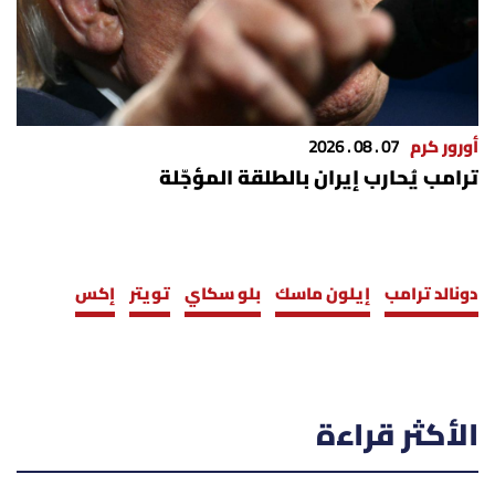
أورور كرم
07 . 08 . 2026
ترامب يُحارب إيران بالطلقة المؤجّلة
دونالد ترامب
إيلون ماسك
بلو سكاي
تويتر
إكس
الأكثر قراءة