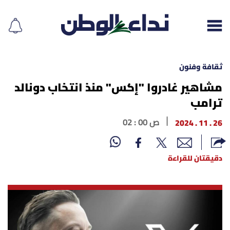
ثقافة وفنون
مشاهير غادروا "إكس" منذ انتخاب دونالد
ترامب
إقرأ الجريدة
26 . 11 . 2024
02 : 00 ص
لبنان
الغلاف
دقيقتان للقراءة
نداء اليوم
محليات