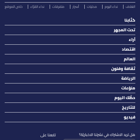
الغلاف
نداء اليوم
محليات
أسرار
متفرقات
نداء القرّاء
خاص الموقع
كتّابنا
تحت المجهر
آراء
اقتصاد
العالم
ثقافة وفنون
الرياضة
منوّعات
حظّك اليوم
للتاريخ
فيديو
هل تريد الاشتراك في نشرتنا الاخباريّة؟
تابعنا على