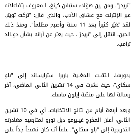
"ثريدز". ومن بين هؤلاء ستيفن كينغ، المعروف بتفاعلاته
شروط الإشتراك
عبر الإنترنت مع عشاق الأدب، والذي قال: "تركت تويتر.
لقد تغيّر كثيراً بعد 11 سنة وأصبح مظلماً". ومنذ ذلك
Digital solutions by
الحين، انتقل إلى "ثريدز"، حيث يعبّر عن آرائه بشأن دونالد
ترامب.
بدورها، انتقلت المغنية باربرا سترايساند إلى "بلو
سكاي"، حيث نشرت في 14 تشرين الثاني الماضي، آخر
رسالة لها على منصّة إيلون ماسك.
وبعد أربعة أيام من نتائج الانتخابات، أي في 10 تشرين
الثاني، أعلن المخرج غيليرمو ديل تورو لمتابعيه مغادرته
التدريجية إلى "بلو سكاي". علماً أنّه كان نشطاً جداً على