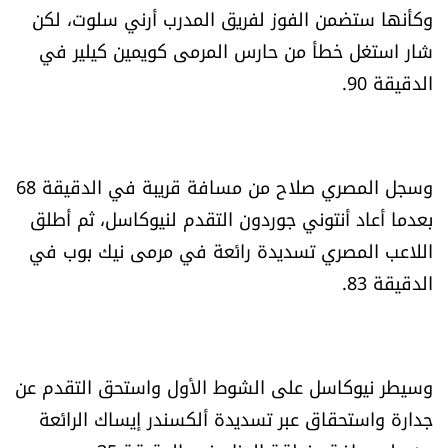
وكأنها ستضمن الفوز لفريق المدرب أرني سلوت، لكن
العالم
شار استغل خطأ من حارس المرمى كويمين كيلير في
الصحافة الإسرائيلية
الدقيقة 90.
ثقافة وفنون
وسجل المصري صلاح من مسافة قريبة في الدقيقة 68
فصل من كتاب
بعدما أعاد أنتوني جوردون التقدم لنيوكاسل، ثم أطلق
اقرأ تضحك
اللاعب المصري تسديدة رائعة في مرمى نيك بوب في
الدقيقة 83.
كاميرا
سجالات
وسيطر نيوكاسل على الشوط الأول واستحق التقدم عن
صحّة وصحن
جدارة واستحقاق عبر تسديدة ألكسندر إيساك الرائعة