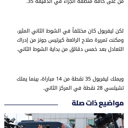
من على حافة منطقة الجزاء في الدقيقة 35.
الرياضة
منوّعات
لكن ليفربول كان مختلفاً في الشوط الثاني المثير،
ومكنت تمريرة صلاح الرائعة كيرتيس جونز من إدراك
حظّك اليوم
التعادل بعد خمس دقائق من بداية الشوط الثاني.
للتاريخ
فيديو
ويملك ليفربول 35 نقطة من 14 مباراة، بينما يملك
تشيلسي 28 نقطة في المركز الثاني.
من نحن
مواضيع ذات صلة
للتواصل معنا
شروط الاستخدام