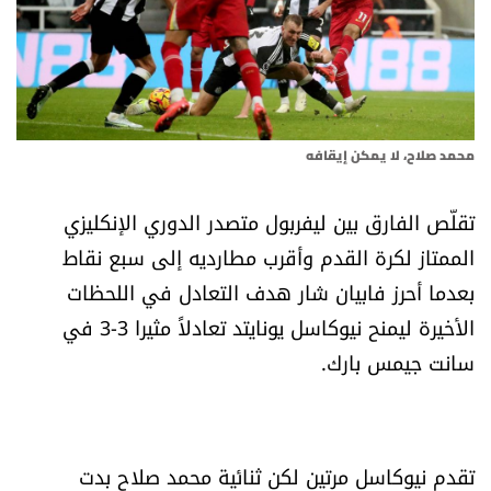
أسرار
متفرقات
نداء القرّاء
محمد صلاح، لا يمكن إيقافه
خاص الموقع
تقلّص الفارق بين ليفربول متصدر الدوري الإنكليزي
الممتاز لكرة القدم وأقرب مطارديه إلى سبع نقاط
كتّابنا
بعدما أحرز فابيان شار هدف التعادل في اللحظات
الأخيرة ليمنح نيوكاسل يونايتد تعادلاً مثيرا 3-3 في
تحت المجهر
سانت جيمس بارك.
آراء
اقتصاد
تقدم نيوكاسل مرتين لكن ثنائية محمد صلاح بدت