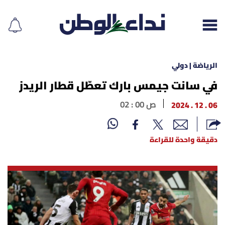
الرياضة | دولي
في سانت جيمس بارك تعطّل قطار الريدز
إقرأ الجريدة
06 . 12 . 2024
02 : 00 ص
لبنان
دقيقة واحدة للقراءة
الغلاف
نداء اليوم
محليات