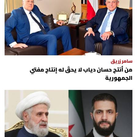
سامر زريق
من أنتج حسان دياب لا يحقّ له إنتاج مفتي
الجمهورية