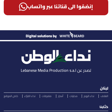
إنضمّوا الى قناتنا عبر واتساب
Digital solutions by
تصدر عن Lebanese Media Production s.a.l
لبنان
الغلاف
نداء اليوم
محليات
أسرار
متفرقات
نداء القرّاء
خاص الموقع
كتّابنا