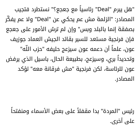
شروط الإشتراك
"هل يبرم "Deal" رئاسياً مع جعجع؟" نستطرد فتجيب
المصادر: "الزلمة مش عم يحكي عن "Deal" ولا عم يفكّر
بصفقة إنما بالبلد وبس" وإن لم ترسُ الأمور على جعجع
Digital solutions by
فإن فرنجية مستعد للسير بقائد الجيش العماد جوزيف
عون، علماً أن دعمه عون سيزعج حليفه "حزب اللّه"
وتحديداً بري، وسيزعج، بطبيعة الحال، باسيل الذي يرفض
عون للرئاسة، لكن فرنجية "مش فرقانة معه" تؤكد
المصادر.
رئيس "المردة" بدا مقفلاً على بعض الأسماء ومنفتحاً
على أخرى.