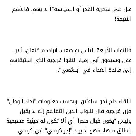
العالم
هل هي سخرية القدر أو السياسة؟! لا يهم، فالأهم
النتيجة!
الصحافة الإسرائيلية
ثقافة وفنون
فالنواب الأربعة الياس بو صعب، ابراهيم كنعان، ألان
فصل من كتاب
عون وسيمون أبي رميا، التقوا فرنجية الذي استبقاهم
إلى مائدة الغداء في "بنشعي".
اقرأ تضحك
كاميرا
اللقاء دام نحو ساعتين، وبحسب معلومات "نداء الوطن"
سجالات
فإن فرنجية قال للنواب الذين التقاهم إنه لا يقبل
برئيس "يكون خيال صحرا" أي ألا تكون له حيثية مسيحية
صحّة وصحن
ينطلق منها، فهو لا يريد "إجر كرسي" في كرسي