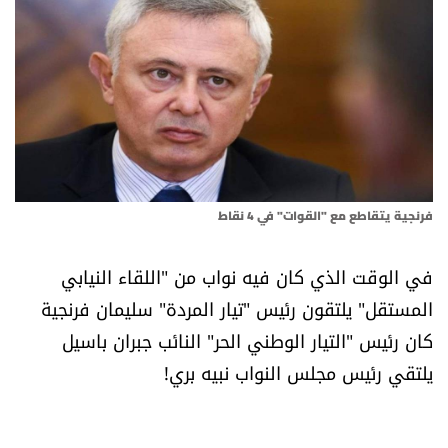
أسرار
متفرقات
نداء القرّاء
خاص الموقع
فرنجية يتقاطع مع "القوات" في 4 نقاط
كتّابنا
في الوقت الذي كان فيه نواب من "اللقاء النيابي
تحت المجهر
المستقل" يلتقون رئيس "تيار المردة" سليمان فرنجية
كان رئيس "التيار الوطني الحر" النائب جبران باسيل
آراء
يلتقي رئيس مجلس النواب نبيه بري!
اقتصاد