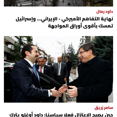
داود رمال
نهاية التفاهم الأميركي - الإيراني... وإسرائيل
تمسك بأقوى أوراق المواجهة
سامر زريق
حين يصبح الاعتزال فعلا سياسيًا: داود أوغلو يترك