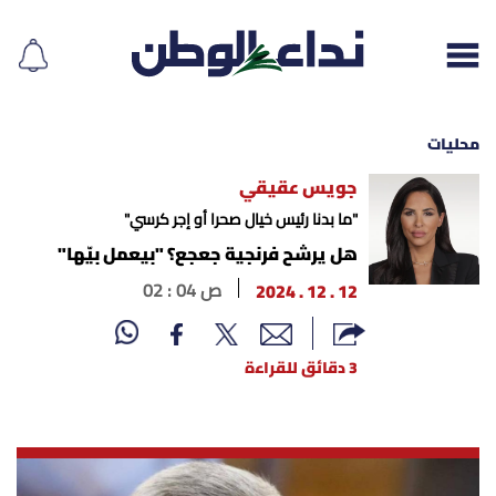
محليات
جويس عقيقي
إقرأ الجريدة
"ما بدنا رئيس خيال صحرا أو إجر كرسي"
هل يرشح فرنجية جعجع؟ "بيعمل بيّها"
لبنان
12 . 12 . 2024
02 : 04 ص
الغلاف
3 دقائق للقراءة
نداء اليوم
محليات