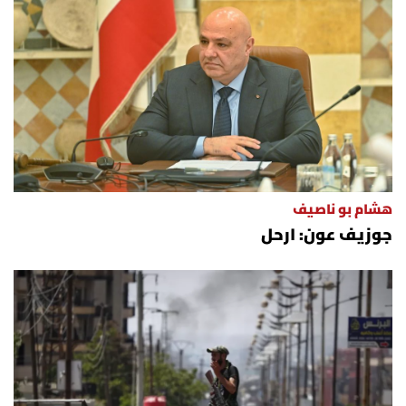
هشام بو ناصيف
جوزيف عون: ارحل