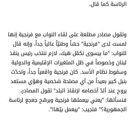
الرئاسة كما قال.
الرياضة
منوّعات
وتقول مصادر مطلعة على لقاء النواب مع فرنجية إنها
حظّك اليوم
لمست لدى "فرنجية" حسّاً وطنيّاً عالياً جداً، وإنه قال
للنواب: "ما بيسوى نكمّل هيك، لازم ننتخب رئيس ينقذ
للتاريخ
لبنان وخصوصاً في ظل المتغيرات الإقليمية والدولية
وسقوط نظام الأسد. كان فرنجية واقعياً جداً، وتحدّث
فيديو
بنبل كبير بعيداً من أي مصلحة شخصية وهوّي مستعد
يروح عند ألدّ أخصامه لإنقاذ البلد" تقول المصادر،
من نحن
فنسألها: "يعني بيعملها فرنجية وبرشّح جعجع لرئاسة
الجمهورية؟" فتجيب: "بيعمل بيّها!".
للتواصل معنا
شروط الاستخدام