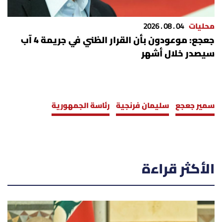
محليات
04 . 08 . 2026
جعجع: موعودون بأن القرار الظني في جريمة 4 آب
سيصدر خلال أشهر
سمير جعجع
سليمان فرنجية
رئاسة الجمهورية
الأكثر قراءة