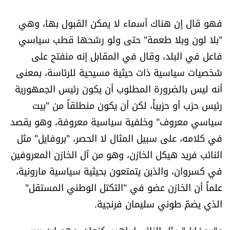
فهو قال إن هناك أسماء لا يمكن القبول بها، وهي
"بلا لون وبلا طعمة" حتى ولو رشحها قطب سياسي
فاعل في البلد، وقال في المقابل إنه منفتح على
شخصيات سياسية ذات حيثية مسيحية للرئاسة، بمعنى
أنه ليس بالضرورة المطلوب أن يكون رئيس الجمهورية
رئيس حزب أو حزبياً، لكن أن يكون منطلقاً من "بيت
سياسي معروف" وخلفية سياسية معروفة، وهو يقصد
في كلامه، على سبيل المثال لا الحصر، "بروفايل" مثل
النائب فريد هيكل الخازن، وهو من آل الخازن المعروفين
في كسروان، والذين يتمتعون بحيثية سياسية مارونية،
علماً أن الخازن عضو في "التكتل الوطني المستقل"
الذي يضمّ طوني سليمان فرنجية.