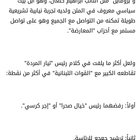
و"بروفايل" مثل النائب ابراهيم كنعان، وهو ابن بيت
سياسي معروف في المتن ولديه تجربة نيابية تشريعية
طويلة تمكنه من التواصل مع الجميع وهو على تواصل
مستمر مع أحزاب "المعارضة".
ولعل أكثر ما يلفت في كلام رئيس "تيار المردة"
تقاطعه الكبير مع "القوات اللبنانية" في أكثر من نقطة:
أولاً: رفضهما رئيس "خيال صحرا" أو "إجر كرسي".
ثانياً: ترشيح جعجع للرئاسة.