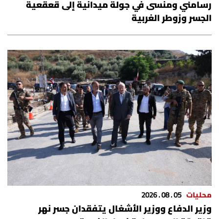
رسامني ومنسى في جولة ميدانية إلى قعقعية
شروط الإشتراك
الجسر وزوطر الغربية
Digital solutions by
محليات
05 . 08 . 2026
وزير الدفاع ووزير الأشغال يتفقدان جسر نهر