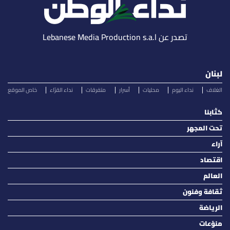
تصدر عن Lebanese Media Production s.a.l
لبنان
الغلاف
نداء اليوم
محليات
أسرار
متفرقات
نداء القرّاء
خاص الموقع
كتّابنا
تحت المجهر
آراء
اقتصاد
العالم
ثقافة وفنون
الرياضة
منوّعات