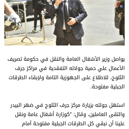
أسرار
متفرقات
نداء القرّاء
خاص الموقع
يواصل وزير الأشغال العامة والنقل في حكومة تصريف
الأعمال علي حمية جولاته التفقدية في مراكز جرف
كتّابنا
الثلوج، للاطلاع على الجهوزية التامة ولإبقاء الطرقات
الجبلية مفتوحة.
تحت المجهر
آراء
استهل جولته بزيارة مركز جرف الثلوج في ضهر البيدر
والتقى العاملين، وقال: "كوزارة أشغال عامة ونقل
اقتصاد
علينا أن نبقي كل الطرقات الجبلية مفتوحة أمام