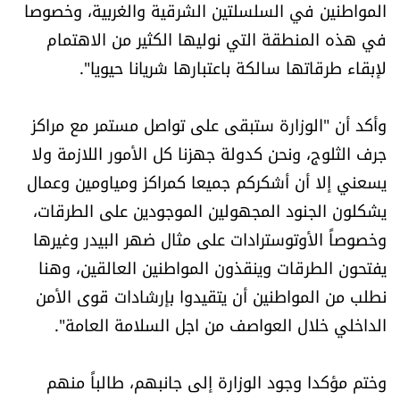
المواطنين في السلسلتين الشرقية والغربية، وخصوصا
العالم
في هذه المنطقة التي نوليها الكثير من الاهتمام
لإبقاء طرقاتها سالكة باعتبارها شريانا حيويا".
الصحافة الإسرائيلية
ثقافة وفنون
وأكد أن "الوزارة ستبقى على تواصل مستمر مع مراكز
جرف الثلوج، ونحن كدولة جهزنا كل الأمور اللازمة ولا
فصل من كتاب
يسعني إلا أن أشكركم جميعا كمراكز ومياومين وعمال
يشكلون الجنود المجهولين الموجودين على الطرقات،
اقرأ تضحك
وخصوصاً الأوتوسترادات على مثال ضهر البيدر وغيرها
يفتحون الطرقات وينقذون المواطنين العالقين، وهنا
كاميرا
نطلب من المواطنين أن يتقيدوا بإرشادات قوى الأمن
سجالات
الداخلي خلال العواصف من اجل السلامة العامة".
صحّة وصحن
وختم مؤكدا وجود الوزارة إلى جانبهم، طالباً منهم