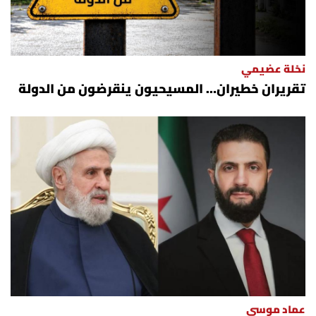
نخلة عضيمي
تقريران خطيران… المسيحيون ينقرضون من الدولة
عماد موسى