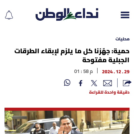
محليات
حمية: جهّزنا كل ما يلزم لإبقاء الطرقات
الجبلية مفتوحة
إقرأ الجريدة
29 . 12 . 2024
01 : 58 م
لبنان
الغلاف
دقيقة واحدة للقراءة
نداء اليوم
محليات