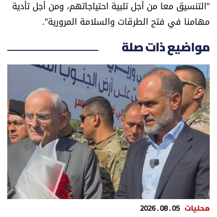
"التنسيق معا من أجل تلبية احتياجاتهم، ومن أجل تأدية
الرياضة
مهامنا في فتح الطرقات والسلامة المرورية".
منوّعات
مواضيع ذات صلة
حظّك اليوم
للتاريخ
فيديو
من نحن
للتواصل معنا
شروط الاستخدام
محليات
05 . 08 . 2026