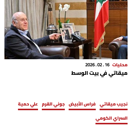
محليات
16 . 02 . 2026
ميقاتي في بيت الوسط
نجيب ميقاتي
فراس الأبيض
جوني القرم
علي حمية
السراي الكومي