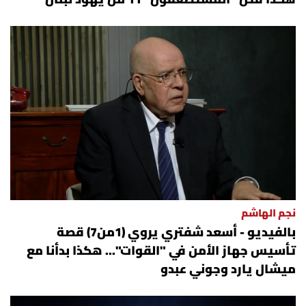
نجم الهاشم
بالفيديو - أسعد شفتري يروي (1من7) قصة
تأسيس جهاز الأمن في "القوات"... هكذا بدأنا مع
ميشال يارد وجوني عبدو