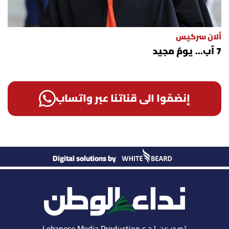
ألان سركيس
7 آب... يومٌ مجيد
إنضمّوا الى قناتنا عبر واتساب
Digital solutions by
تصدر عن Lebanese Media Production s.a.l