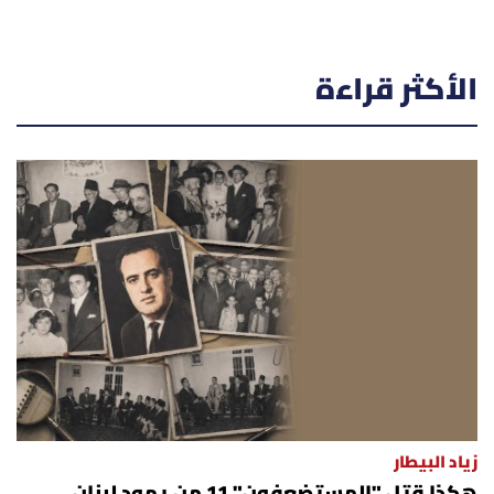
الأكثر قراءة
زياد البيطار
هكذا قتل "المستضعفون" 11 من يهود لبنان