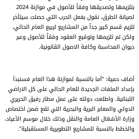
العالم
بتلزيمها وتصديقها وفقاً للأصول في موازنة 2024
لصيانة الطرق، نقول بفعل الحرب التي حصلت سيتأخر
الصحافة الإسرائيلية
تلزيم قسم كبير جداً من المشاريع لربيع العام الحالي،
ولكن تم تلزيمها وتوقيع العقود وفقاً للأصول وعبر
ثقافة وفنون
ديوان المحاسبة وكافة الاصول القانونية.
فصل من كتاب
اقرأ تضحك
أضاف حمية: "أما بالنسبة لموازنة هذا العام فسنبدأ
بإعداد الملفات الجديدة للعام الحالي على كل الاراضي
كاميرا
اللبنانية. واطلعت دولته على عمل مطار رفيق الحريري
الدولي والمعابر البرية والبحرية التي تقع ضمن اختصاص
سجالات
وزارة الأشغال العامة والنقل وذلك خلال موسم الأعياد،
والخطط بالنسبة للمشاريع التطويرية المستقبلية".
صحّة وصحن