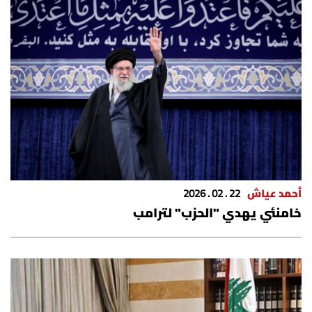
أحمد عياش
22 . 02 . 2026
خامنئي يهدي "الحزب" لترامب