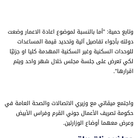
الرياضة
منوّعات
وتابع حمية: "أما بالنسبة لموضوع اعادة الاعمار وضعت
دولته بأجواء تفاصيل آلية وتحديد قيمة المساعدات
حظّك اليوم
للوحدات السكنية وغير السكنية المهدمة كليا او جزئيًا
للتاريخ
لكي تعرض على جلسة مجلس خلال شهر واحد ويتم
اقرارها".
فيديو
واجتمع ميقاتي مع وزيري الاتصالات والصحة العامة في
من نحن
حكومة تصريف الأعمال جوني القرم وفراس الأبيض
للتواصل معنا
وعرض معهما أوضاع الوزارتين.
شروط الاستخدام