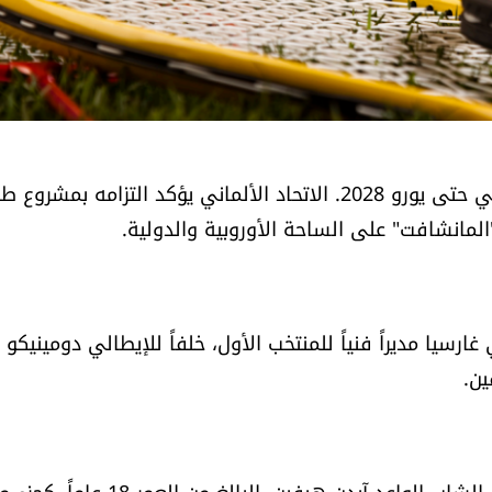
*جدد المدرب يوليان ناغلسمان عقده مع المنتخب الألماني حتى يورو 2028. الاتحاد الألماني يؤكد التزامه بمش
لمانشافت" على الساحة الأوروبية والدولية.
ارسيا مديراً فنياً للمنتخب الأول، خلفاً للإيطالي دومينيكو
ين.
*أجرى مانشستر يونايتد اتصالات مع أرسنال بشأن اللاعب الشاب الواعد آيدن هيفين، البالغ من العمر 18 عا