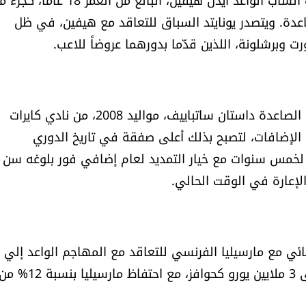
عدة. ويتصدر يونايتد السباق للتعاقد مع هيفين، في ظل
رت وبرشلونة، اللذين قدّما بدورهما عروضاً للاعب.
*أبرم نادي تشيلسي صفقة تاريخية للتعاقد مع الموهبة الصاعدة داستان ساتباييف، مواليد 2008، من نادي كايرات
لصفقة 4 ملايين يورو شاملة الإضافات، لتصبح بذلك أعلى صفقة في تاريخ الدوري
الإعارة في الوقت الحالي.
ائي مع مارسيليا الفرنسي للتعاقد مع المهاجم الواعد إلي
واهي. الصفقة تمت مقابل 26 مليون يورو، بالإضافة إلى 3 ملايين يورو كحوافز، مع احتفاظ مارسيليا بنسبة 12