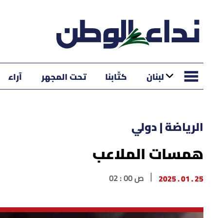
لبنان
كتّابنا
تحت المجهر
آراء
الرياضة | دولي
همسات الملاعب
25 . 01 . 2025
02 : 00 ص