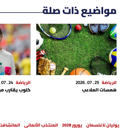
مواضيع ذات صلة
الرياضة
25 . 07 . 2026
الرياضة
24 . 07 . 2026
همسات الملاعب
كلوب يقترب من
يوليان ناغلسمان
يورور 2028
المنتخب الألماني
المانشافت