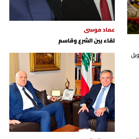
عماد موسى
لقاء بين الشرع وقاسم
روع طويل
ماً، كجزء من