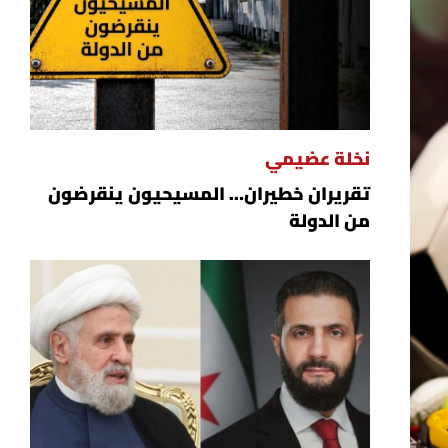
نخلة عضيمي
تقريران خطيران… المسيحيون ينقرضون
من الدولة