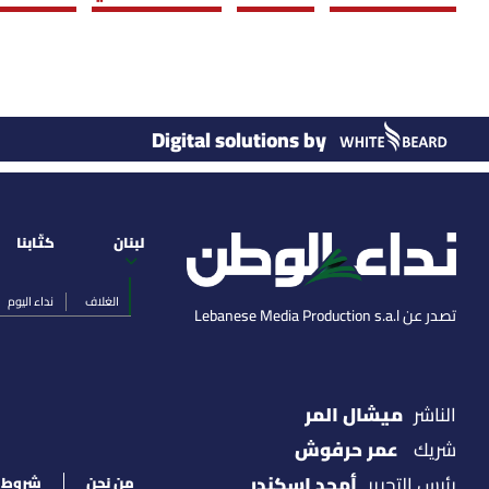
Digital solutions by
لبنان
كتّابنا
الغلاف
نداء اليوم
تصدر عن Lebanese Media Production s.a.l
ميشال المر
الناشر
عمر حرفوش
شريك
أمجد اسكندر
رئيس التحرير
من نحن
شروط ا