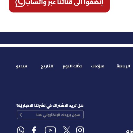
إنضمّوا الى قناتنا عبر واتساب
الرياضة
منوّعات
حظّك اليوم
للتاريخ
فيديو
هل تريد الاشتراك في نشرتنا الاخباريّة؟
راك