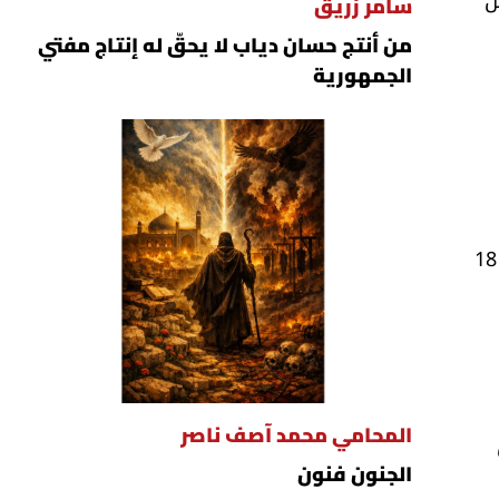
سامر زريق
من أنتج حسان دياب لا يحقّ له إنتاج مفتي
الجمهورية
الكازاخستاني. سينضم داستان إلى تشيلسي بعقد يمتدّ لخمس سنوات مع خيار التمديد لعام إضافي فور بلوغه سن 18
المحامي محمد آصف ناصر
% من
الجنون فنون