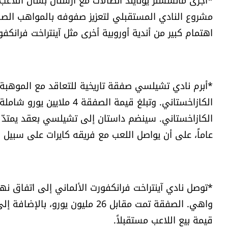
مشروع النادي المستقبلي لتعزيز صفوفه بالمواهب الصا
اهتمام كبير من أندية أوروبية أخرى مثل آينتراخت فرانكفو
الكازاخستاني. وتبلغ قيمة ا
عاماً، على أن يواصل اللعب مع فريقه كايرات على سبيل 
*توصل نادي آينتراخت فرانكفورت الألماني إلى اتفاق نه
قيمة بيع اللاعب مستقبلاً.