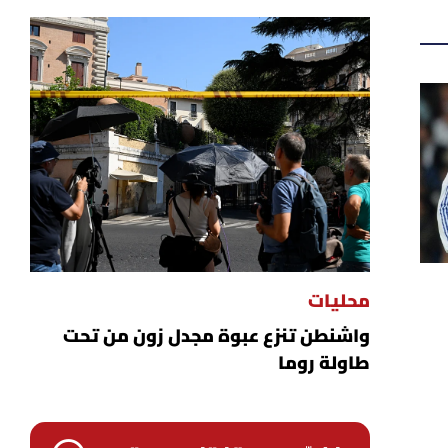
محليات
واشنطن تنزع عبوة مجدل زون من تحت
طاولة روما