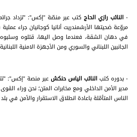
-
النائب رازي الحاج
كتب عبر منصّة "إكس": "تزداد جرائم 
مروّعة ضحيتها الأرشمندريت أنانيا كوجانيان جراء عمل
في دهان الشقة، فعندما وصل اليها، قتلوه وسلبوه و
الجانبين اللبناني والسوري ومن الأجهزة الامنية اللبناني
- بدوره كتب
النائب الياس حنكش
عبر منصة "إكس": "تت
مدير الأمن الداخلي ومع مخابرات المتن؛ نحن وراء القو
الناس المتأمّلة باعادة انطلاق الاستقرار والأمن في بلد 