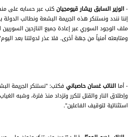
-
الوزير السابق ريشار قيومجيان
كتب عبر حسابه على منصة 
إننا نندد ونستنكر هذه الجريمة البشعة ونطالب الدولة بم
ملف الوجود السوري عبر إعادة جميع النازحين السوري
ومتابعته أمنياً من جهة أخرى. فلا عذر لدولتنا بعد اليوم"
- أما
النائب غسان حاصباني
فكتب: "نستنكر الجريمة البشع
وإطلاق النار والقتل تتكرر وتزداد منذ فترة، وشبه الغي
استثنائية لتوقيف الفاعلين".
-
النائب نديم الجميّل
قال: "ندين ونستنكر ونحزن على جريمة 