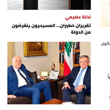
نخلة عضيمي
تقريران خطيران… المسيحيون ينقرضون
من الدولة
ليم،
ً