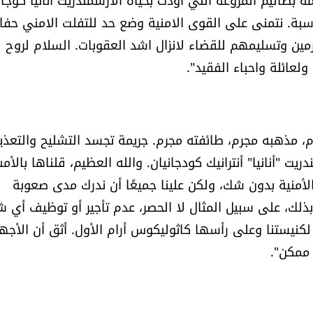
بة. نتمنى على القوى الامنية وضع حد للتفلت الامني حفاظ
مين وتسليمهم للقضاء لانزال اشد العقوبات. السلام لروح
ولعائلة واحباء الفقيد".
، مذهبه مجرم، طائفته مجرم. جريمة تجسد التشليح والتعذي
ت "أنانيا" أنترانيك كودجانيان. والله العظيم، قلناها بالأم
لأمنية بدون شك، ولكن علينا جميعًا أن ندرك مدى صعوبة
ذلك، على سبيل المثال لا الحصر، عدم تأجير أو توظيف أي
ة لكنيستنا وعلى رأسها كاثوليكوس أرام الأول. أثق أن الأجه
ممكن".