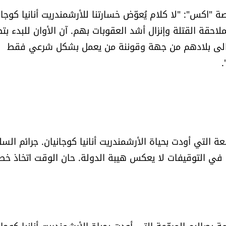
"اكس": ‏"لا كلام يُعوّض خسارتنا للأرشمندريت أنانيا كوجان
لاحقة القتلة وإنزال أشد العقوبات بهم. آن الأوان للبدء بت
ين الى بلادهم من جهة وقوننة من يعمل بشكل شرعي فقط
.
ة التي أودت بحياة الأرشمندريت أنانيا كوجانيان. جرائم الس
اب في التوقيفات لا يعكس هيبة الدولة. حان الوقت اتخاذ خ
بصاليم المروّعة التي أودت بحياة الأرشمندريت أنانيا كوجان