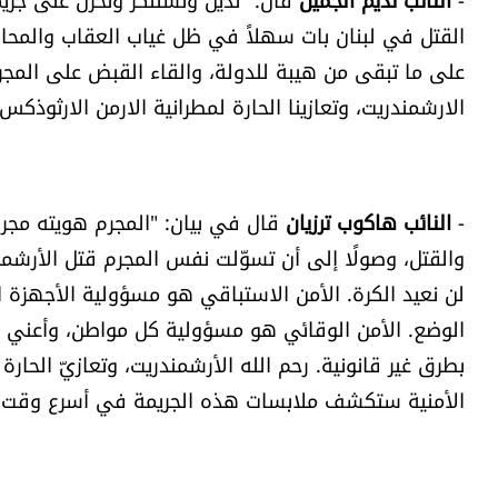
القتل في لبنان بات سهلاً في ظل غياب العقاب والمحاس
على ما تبقى من هيبة للدولة، والقاء القبض على المجر
الارشمندريت، وتعازينا الحارة لمطرانية الارمن الارثوذكس 
-
النائب هاكوب ترزيان
قال في بيان: "المجرم هويته مجرم
والقتل، وصولًا إلى أن تسوّلت نفس المجرم قتل الأرشمندري
لن نعيد الكرة. الأمن الاستباقي هو مسؤولية الأجهزة ا
الوضع. الأمن الوقائي هو مسؤولية كل مواطن، وأعني ب
بطرق غير قانونية. رحم الله الأرشمندريت، وتعازيّ الحار
الأمنية ستكشف ملابسات هذه الجريمة في أسرع وقت 