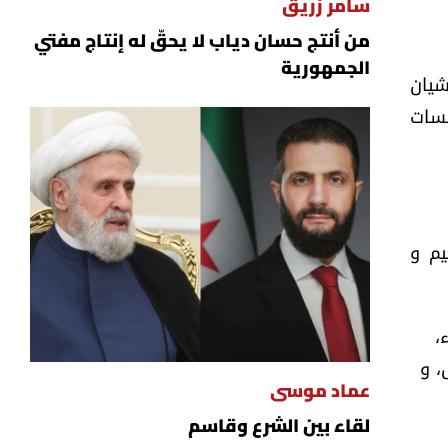
سامر زريق
من أنتج حسان دياب لا يحقّ له إنتاج مفتي
الجمهورية
شيان
بسات
يم و
،
، و
عماد موسى
لقاء بين الشرع وقاسم