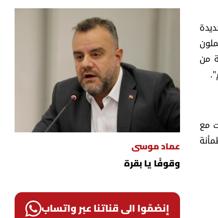
ديدة
ملون
ة من
".
ت مع
مأنة
عماد موسى
وقوفًا يا بقرة
إنضمّوا الى قناتنا عبر واتساب