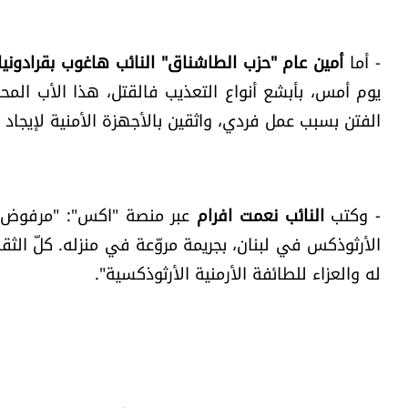
- أما
أمين عام "حزب الطاشناق" النائب هاغوب بقرادونيا
يوم أمس، بأبشع أنواع التعذيب فالقتل، هذا الأب الم
الفتن بسبب عمل فردي، واثقين بالأجهزة الأمنية لإيجاد ا
- و
كتب
النائب نعمت افرام
عبر منصة "اكس":
"مرفوض و
الأرثوذكس في لبنان، بجريمة مروّعة في منزله. كلّ الثقة
له والعزاء للطائفة الأرمنية الأرثوذكسية".