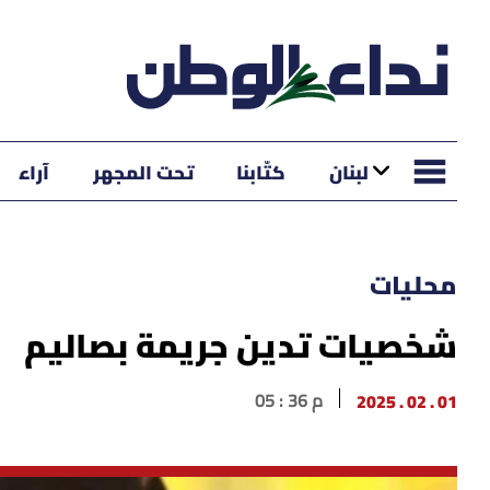
لبنان
كتّابنا
تحت المجهر
آراء
محليات
شخصيات تدين جريمة بصاليم
01 . 02 . 2025
05 : 36 م