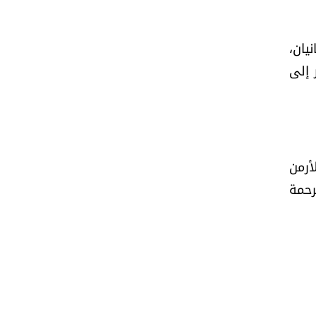
يان،
 إلى
أرمن
رحمة