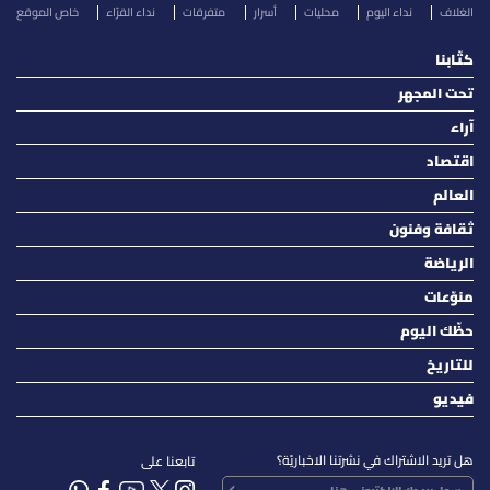
الغلاف
نداء اليوم
محليات
أسرار
متفرقات
نداء القرّاء
خاص الموقع
كتّابنا
تحت المجهر
آراء
اقتصاد
العالم
ثقافة وفنون
الرياضة
منوّعات
حظّك اليوم
للتاريخ
فيديو
هل تريد الاشتراك في نشرتنا الاخباريّة؟
تابعنا على