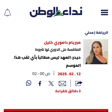
الرياضة | محلي
ميريام داموري خليل
إقرأ الجريدة
المنافسة على الدوري لها شروط
حيدر: العهد ليس مطالباً بأي لقب هذا
لبنان
الموسم
12 . 02 . 2025
02 : 00 ص
الغلاف
نداء اليوم
3 دقائق للقراءة
محليات