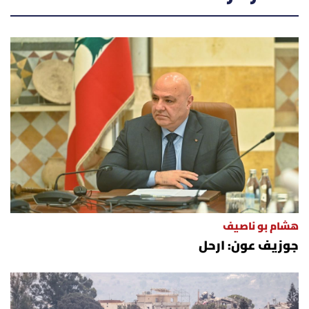
هشام بو ناصيف
جوزيف عون: ارحل