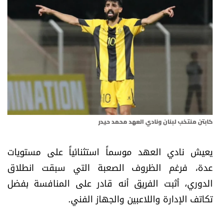
أسرار
متفرقات
نداء القرّاء
خاص الموقع
كتّابنا
كابتن منتخب لبنان ونادي العهد محمد حيدر
تحت المجهر
يعيش نادي العهد موسماً استثنائياً على مستويات
عدة، فرغم الظروف الصعبة التي سبقت انطلاق
آراء
الدوري، أثبت الفريق أنه قادر على المنافسة بفضل
تكاتف الإدارة واللاعبين والجهاز الفني.
اقتصاد