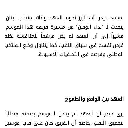
العالم
محمد حيدر، أحد أبرز نجوم العهد وقائد منتخب لبنان،
الصحافة الإسرائيلية
يتحدث لـ "نداء الوطن" عن مسيرة فريقه هذا الموسم،
مشيراً إلى أن العهد لم يكن مرشحاً للمنافسة لكنه
ثقافة وفنون
فرض نفسه في سباق اللقب، كما يتناول وضع المنتخب
الوطني وفرصه في التصفيات الآسيوية.
فصل من كتاب
اقرأ تضحك
كاميرا
العهد بين الواقع والطموح
سجالات
يرى حيدر أن العهد لم يدخل الموسم بصفته مطالباً
صحّة وصحن
بتحقيق اللقب، خاصة أن الفريق كان على قاب قوسين