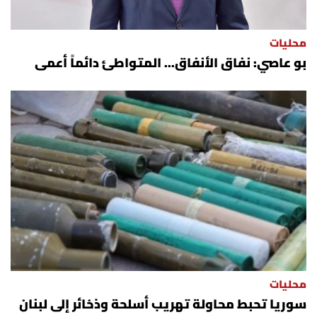
محليات
بو عاصي: نفاق الأنفاق... المتواطئ دائماً أعمى
محليات
سوريا تحبط محاولة تهريب أسلحة وذخائر إلى لبنان