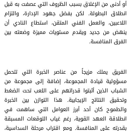
أو أدنى من الإغلاق بسبب الظروف التي عصفت به قبل
الرياضة
انطلاق البطولة. لكن بفضل جهود الإدارة، والتزام
اللاعبين، والعمل الفني المتقن، استطاع النادي أن
منوّعات
ينهض من جديد ويقدم مستويات مميزة وضعته بين
حظّك اليوم
الفرق المنافسة.
للتاريخ
الفريق يملك مزيجاً من عناصر الخبرة التي تتحمل
فيديو
مسؤولية قيادة المجموعة، إضافة إلى مجموعة من
الشباب الذين أثبتوا قدراتهم على اللعب تحت الضغط
من نحن
وتحقيق النتائج الإيجابية. هذا التوازن بين الخبرة
والطموح كان أحد أبرز العوامل التي ساهمت في
للتواصل معنا
انطلاقة العهد القوية، رغم غياب التوقعات المسبقة
شروط الاستخدام
بقدرته على المنافسة. ومع اقتراب مرحلة السداسية،