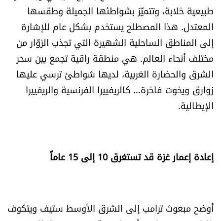
طبيعية خلابة، وتتميّز بشواطئها الجميلة وطقسها
الرياضة
المعتدل. هذا المصطلح يستخدم بشكل عام للإشارة
منوّعات
إلى المناطق الساحلية الشهيرة التي تجذب الزوّار من
مختلف أنحاء العالم. هي منطقة راقية تجمع بين سحر
حظّك اليوم
الشرق والحضارة الغربية، لديها شواطئ ترسي عليها
زوارق ويخوت فاخرة... كالريفييرا الفرنسية والريفييرا
للتاريخ
الإيطالية.
فيديو
إعادة إعمار غزة قد تستغرق 10 إلى 15 عاماً
من نحن
للتواصل معنا
أوضح مبعوث ترامب إلى الشرق الأوسط ستيف ويتكوف
شروط الاستخدام