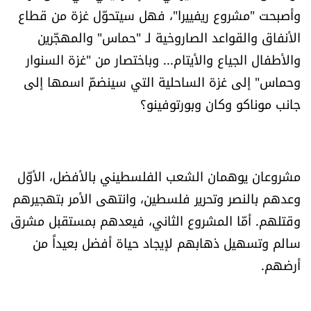
وأصبحت "مشروع ريفييرا"، فهل سيتحوّل غزة من قطاع
الأنفاق والقواعد الصاروخية لـ "حماس" والمهجّرين
والأطفال الجياع والأيتام... وباختصار من "غزة السنوار
وحماس" إلى غزة الساحلية التي سينضمّ اسمها إلى
جانب موناكو وكان وبورتوفينو؟
مشروعان يوهمان الشعب الفلسطيني بالأفضل، الأوّل
وعدهم بالنصر وتحرير فلسطين، وانتهى الأمر بتهجيرهم
وقتلهم. أمّا المشروع الثاني، فيعدهم بمستقبل مشرق
سالم وتسهيل ذهابهم لإيجاد حياة أفضل بعيداً من
أرضهم.