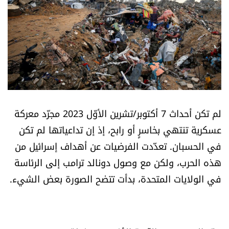
أسرار
متفرقات
نداء القرّاء
خاص الموقع
لم تكن أحداث 7 أكتوبر/تشرين الأوّل 2023 مجرّد معركة
كتّابنا
عسكرية تنتهي بخاسرٍ أو رابح، إذ إن تداعياتها لم تكن
في الحسبان. تعدّدت الفرضيات عن أهداف إسرائيل من
تحت المجهر
هذه الحرب، ولكن مع وصول دونالد ترامب إلى الرئاسة
في الولايات المتحدة، بدأت تتضح الصورة بعض الشيء.
آراء
اقتصاد