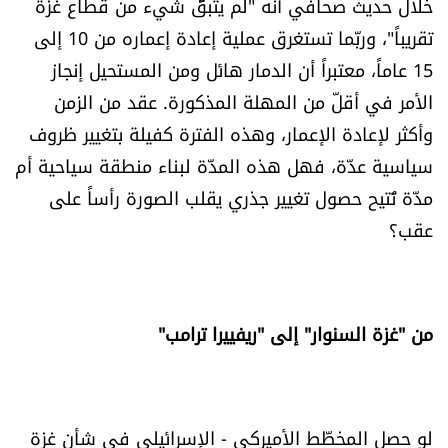
خلال حديث صحافي أنه "لم يتبقَّ شيء من قطاع غزة
شروط الإشتراك
تقريباً"، وربّما تستغرق عملية إعادة إعماره من 10 إلى
15 عاماً، معتبراً أن الدمار هائل ومن المستحيل إنجاز
Digital solutions by
الأمر في أقلّ من المهلة المذكورة. عقد من الزمن
وأكثر لإعادة الإعمار، وهذه الفترة كفيلة بتغيير ظروف
سياسية عدّة، فهل هذه المدّة لبناء منطقة سياحية أم
مدّة تُتيح حصول تغيير جذري يقلب الصورة رأساً على
عقب؟
من "غزة السنوار" إلى "ريفييرا ترامب"
لو حصل المخطّط الأميركي - الإسرائيلي في شأن غزة