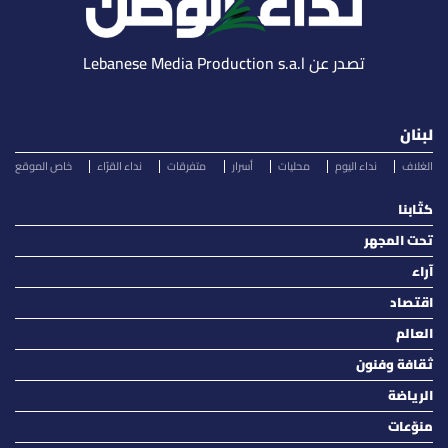
تصدر عن Lebanese Media Production s.a.l
لبنان
الغلاف
نداء اليوم
محليات
أسرار
متفرقات
نداء القرّاء
خاص الموقع
كتّابنا
تحت المجهر
آراء
اقتصاد
العالم
ثقافة وفنون
الرياضة
منوّعات