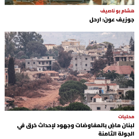
هشام بو ناصيف
جوزيف عون: ارحل
محليات
لبنان ماضٍ بالمفاوضات وجهود لإحداث خرق في
الجولة الثامنة