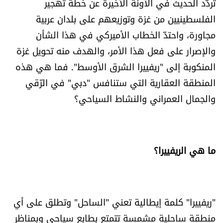
تردّد الحديث في الآونة الأخيرة عن خطة تهجير
العالم
الفلسطينيين من غزة وتوزيعهم على بلدان عربية
مجاورة، واحتدّ الخطاب الأميركي في هذا الشأن
الصحافة الإسرائيلية
والإصرار على فعل هذا الأمر، والهدف منه تحويل غزة
المنكوبة إلى "ريفييرا الشرق الأوسط". فما هي هذه
ثقافة وفنون
المنطقة العقارية التي ستنافس "دبي" في الرّقي
فصل من كتاب
والجمال العمراني والنشاط السياحي؟
اقرأ تضحك
ما هي الريفييرا؟
كاميرا
سجالات
"ريفييرا" كلمة إيطالية تعني "الساحل" وتطلق على أي
صحّة وصحن
منطقة ساحلية مشمسة تتمتع بطابع سياحي وبمناظر