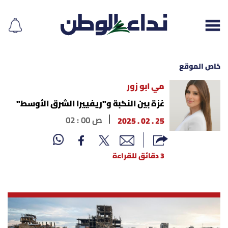
خاص الموقع
مي ابو زور
إقرأ الجريدة
غزة بين النكبة و"ريفييرا الشرق الأوسط"
25 . 02 . 2025
02 : 00 ص
لبنان
الغلاف
3 دقائق للقراءة
نداء اليوم
محليات