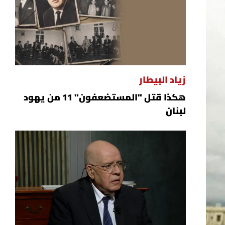
زياد البيطار
هكذا قتل "المستضعفون" 11 من يهود
لبنان