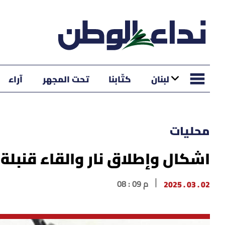
لبنان
كتّابنا
تحت المجهر
آراء
محليات
اشكال وإطلاق نار والقاء قنبلة
02 . 03 . 2025
08 : 09 م