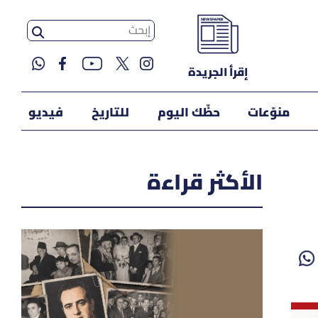
إقرأ الجريدة
منوّعات
حظّك اليوم
للتاريخ
فيديو
الأكثر قراءة