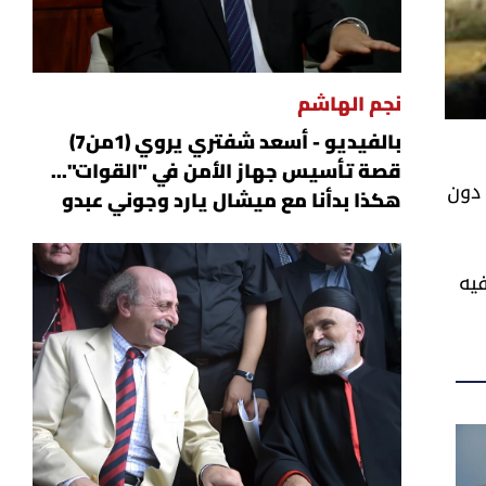
نجم الهاشم
بالفيديو - أسعد شفتري يروي (1من7)
قصة تأسيس جهاز الأمن في "القوات"...
 دون
هكذا بدأنا مع ميشال يارد وجوني عبدو
فيه