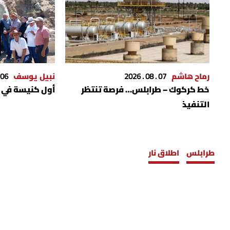
رماح هاشم
07 . 08 . 2026
نبيل يوسف
06 . 08 . 2026
خط كركوك – طرابلس… فرصة تنتظر
أول كنيسة في ل
التنفيذ
طرابلس
اطلاق نار