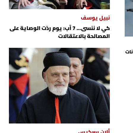
نبيل يوسف
كي لا ننسى... 7 آب: يوم ردّت الوصاية على
المصالحة بالاعتقالات
نات
ألان سركيس