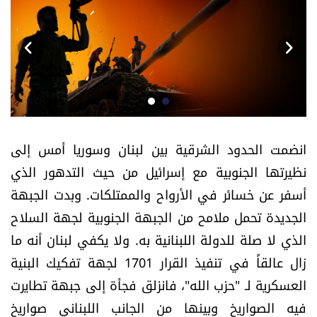
أسرار
متفرقات
نداء القرّاء
خاص الموقع
انضمت الحدود الشرقية بين لبنان وسوريا أمس إلى
نظيرتها الجنوبية مع إسرائيل من حيث التدهور الذي
كتّابنا
أسفر عن خسائر في الأرواح والممتلكات. وبدت الجبهة
تحت المجهر
الجديدة تحمل ملامح من الجبهة الجنوبية لجهة السلاح
الذي لا صلة للدولة اللبنانية به. ولا يكفي لبنان أنه ما
آراء
زال عالقاً في تنفيذ القرار 1701 لجهة تفكيك البنية
العسكرية لـ "حزب الله"، فانزلق فجأة إلى جبهة تطايرت
اقتصاد
فيه الصواريخ وبينها من الجانب اللبناني صواريخ