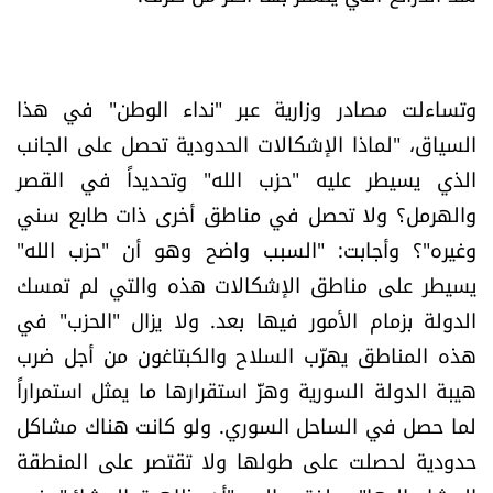
الرياضة
منوّعات
وتساءلت مصادر وزارية عبر "نداء الوطن" في هذا
السياق، "لماذا الإشكالات الحدودية تحصل على الجانب
حظّك اليوم
الذي يسيطر عليه "حزب الله" وتحديداً في القصر
للتاريخ
والهرمل؟ ولا تحصل في مناطق أخرى ذات طابع سني
وغيره"؟ وأجابت: "السبب واضح وهو أن "حزب الله"
فيديو
يسيطر على مناطق الإشكالات هذه والتي لم تمسك
الدولة بزمام الأمور فيها بعد. ولا يزال "الحزب" في
هذه المناطق يهرّب السلاح والكبتاغون من أجل ضرب
من نحن
هيبة الدولة السورية وهزّ استقرارها ما يمثل استمراراً
للتواصل معنا
لما حصل في الساحل السوري. ولو كانت هناك مشاكل
حدودية لحصلت على طولها ولا تقتصر على المنطقة
شروط الاستخدام