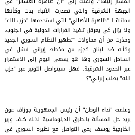
المشار إليها". ولفتت إلى "أن ظاهرة العشائر" في
شروط الإشتراك
الجبهة الشرقية والتي تصدرت الأنباء بدت وكأنها
مماثلة لـ "ظاهرة الأهالي" التي استخدمها "حزب الله"
Digital solutions by
ولا يزال كي يعرقل تنفيذ القرارات الدولية في الجنوب.
وحذرت من أن محاولات "تظهير النظام السوري الجديد
وكأنه ضد لبنان كجزء من مخطط إيراني فشل في
الساحل السوري وها هو يسعى اليوم إلى الاستمرار
عبر الحدود الشرقية. فهل سيتواصل التوتير عبر "حزب
الله" بطلب إيراني"؟
وعلمت "نداء الوطن" أن رئيس الجمهورية جوزاف عون
يريد حل المسألة بالطرق الدبلوماسية لذلك كلف وزير
الخارجية يوسف رجي التواصل مع نظيره السوري في