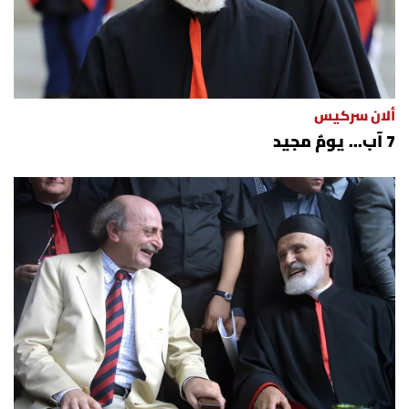
ألان سركيس
7 آب... يومٌ مجيد