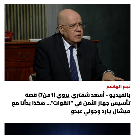
نجم الهاشم
بالفيديو - أسعد شفتري يروي (1من7) قصة
تأسيس جهاز الأمن في "القوات"... هكذا بدأنا مع
ميشال يارد وجوني عبدو