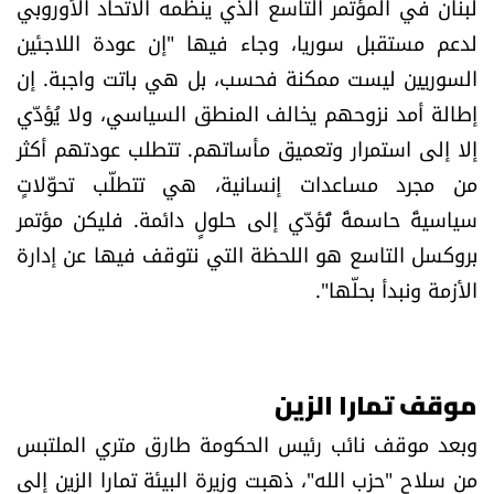
لبنان في المؤتمر التاسع الذي ينظمه الاتحاد الأوروبي
لدعم مستقبل سوريا، وجاء فيها "إن عودة اللاجئين
السوريين ليست ممكنة فحسب، بل هي باتت واجبة. إن
إطالة أمد نزوحهم يخالف المنطق السياسي، ولا يُؤدّي
إلا إلى استمرار وتعميق مأساتهم. تتطلب عودتهم أكثر
من مجرد مساعدات إنسانية، هي تتطلّب تحوّلاتٍ
سياسيةً حاسمةً تُؤدّي إلى حلولٍ دائمة. فليكن مؤتمر
بروكسل التاسع هو اللحظة التي نتوقف فيها عن إدارة
الأزمة ونبدأ بحلّها".
موقف تمارا الزين
وبعد موقف نائب رئيس الحكومة طارق متري الملتبس
من سلاح "حزب الله"، ذهبت وزيرة البيئة تمارا الزين إلى