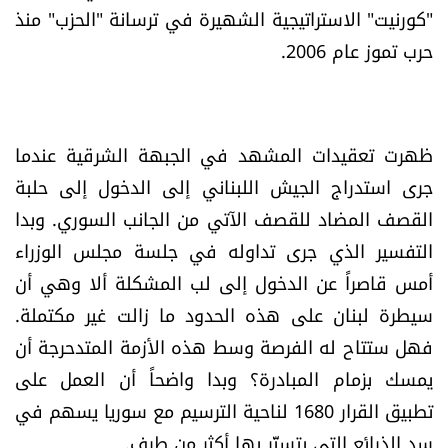
"كورنيت" الاستراتيجية الشهيرة في ترسانة "الحزب" منذ
العالم
حرب تموز عام 2006.
الصحافة الإسرائيلية
ثقافة وفنون
ظهرت تعقيدات المشهد في الجبهة الشرقية عندما
جرى استدراج الجيش اللبناني إلى الدخول إلى حلبة
فصل من كتاب
القصف المضاد للقصف الآتي من الجانب السوري. وبدا
اقرأ تضحك
التفسير الذي جرى تداوله في جلسة مجلس الوزراء
أمس قاصراً عن الدخول إلى لب المشكلة ألا وهي أن
كاميرا
سيطرة لبنان على هذه الحدود ما زالت غير مكتملة.
فهل ستتاح له الفرصة وسط هذه الأزمة المتدحرجة أن
سجالات
يمسك بزمام المبادرة؟ وبدا واضحاً أن العمل على
تطبيق القرار 1680 لناحية الترسيم مع سوريا يسهم في
صحّة وصحن
سد الذرائع التي يتستّر بها أكثر من طرف.