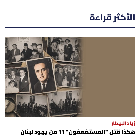
الأكثر قراءة
زياد البيطار
هكذا قتل "المستضعفون" 11 من يهود لبنان