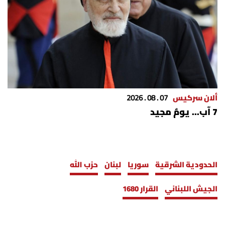
ألان سركيس
07 . 08 . 2026
7 آب... يومٌ مجيد
الحدودية الشرقية
سوريا
لبنان
حزب الله
الجيش اللبناني
القرار 1680