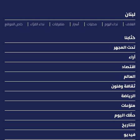
لبنان
الغلاف
نداء اليوم
محليات
أسرار
متفرقات
نداء القرّاء
خاص الموقع
كتّابنا
تحت المجهر
آراء
اقتصاد
العالم
ثقافة وفنون
الرياضة
منوّعات
حظّك اليوم
للتاريخ
فيديو