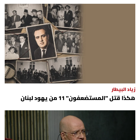
زياد البيطار
هكذا قتل "المستضعفون" 11 من يهود لبنان