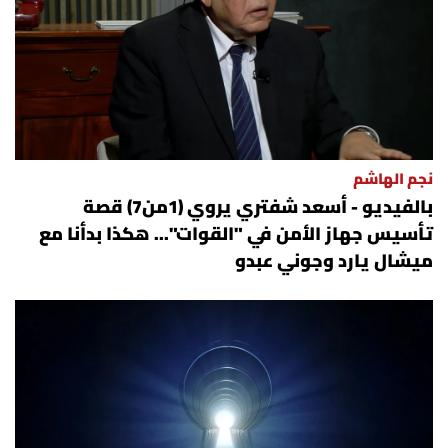
نجم الهاشم
بالفيديو - أسعد شفتري يروي (1من7) قصة
تأسيس جهاز الأمن في "القوات"... هكذا بدأنا مع
ميشال يارد وجوني عبدو