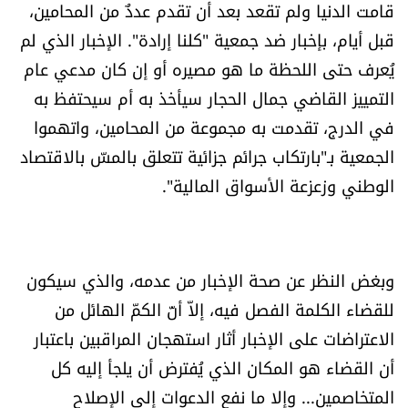
قامت الدنيا ولم تقعد بعد أن تقدم عددٌ من المحامين،
العالم
قبل أيام، بإخبار ضد جمعية "كلنا إرادة". الإخبار الذي لم
يُعرف حتى اللحظة ما هو مصيره أو إن كان مدعي عام
الصحافة الإسرائيلية
التمييز القاضي جمال الحجار سيأخذ به أم سيحتفظ به
ثقافة وفنون
في الدرج، تقدمت به مجموعة من المحامين، واتهموا
الجمعية بـ"بارتكاب جرائم جزائية تتعلق بالمسّ بالاقتصاد
فصل من كتاب
الوطني وزعزعة الأسواق المالية".
اقرأ تضحك
كاميرا
وبغض النظر عن صحة الإخبار من عدمه، والذي سيكون
للقضاء الكلمة الفصل فيه، إلاّ أنّ الكمّ الهائل من
سجالات
الاعتراضات على الإخبار أثار استهجان المراقبين باعتبار
أن القضاء هو المكان الذي يُفترض أن يلجأ إليه كل
صحّة وصحن
المتخاصمين... وإلا ما نفع الدعوات إلى الإصلاح