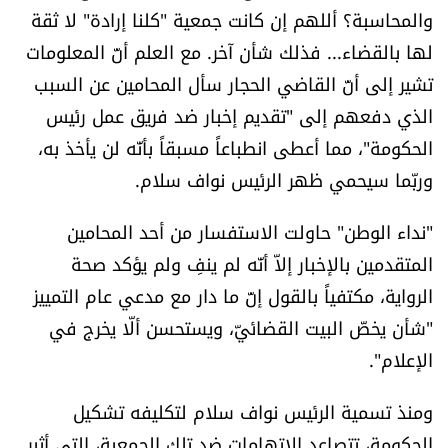
والمحاسبة؟ أللهم إن كانت جمعية "كلنا إرادة" لا ثقة
الرياضة
لها بالقضاء... فذلك شأن آخر. مع العلم أنّ المعلومات
تشير إلى أنّ القاضي الحجار سأل المحامين عن السبب
منوّعات
الذي دفعهم إلى "تقديم إخبار ضد فريق عمل رئيس
حظّك اليوم
الحكومة"، مما أعطى انطباعاً مسبقاً بأنّه لن يأخذ به،
وربّما سيحمي ظهر الرئيس نواف سلام.
للتاريخ
"نداء الوطن" حاولت الاستفسار من أحد المحامين
فيديو
المتقدمين بالإخبار إلاّ أنّه لم ينفِ ولم يؤكد صحة
الرواية، مكتفياً بالقول إنّ ما دار مع مدعي عام التمييز
"شأن يخصّ البيت القضائيّ، ويستحسن ألّا يخرج في
من نحن
الإعلام".
للتواصل معنا
ومنذ تسمية الرئيس نواف سلام لتكليفه تشكيل
شروط الاستخدام
الحكومة، تتصاعد الاتهامات ضد تلك الجمعية، التي أثير