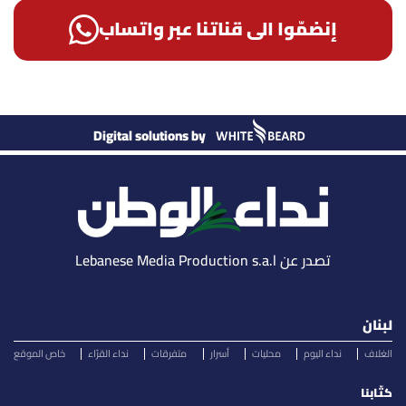
إنضمّوا الى قناتنا عبر واتساب
Digital solutions by
تصدر عن Lebanese Media Production s.a.l
لبنان
الغلاف
نداء اليوم
محليات
أسرار
متفرقات
نداء القرّاء
خاص الموقع
كتّابنا