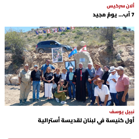
ألان سركيس
7 آب... يومٌ مجيد
نبيل يوسف
أول كنيسة في لبنان لقديسة أسترالية