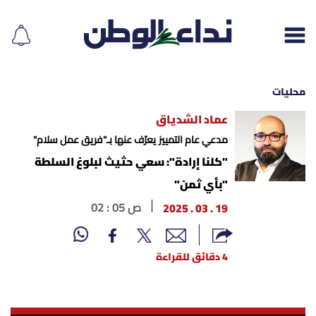
محليات
عماد الشدياق
إقرأ الجريدة
مدعي عام التمييز يعرّف عنها بـ"فريق عمل سلام"
"كلنا إرادة": سعي حثيث لبلوغ السلطة
لبنان
"بأي ثمن"
19 . 03 . 2025
02 : 05 ص
الغلاف
نداء اليوم
4 دقائق للقراءة
محليات