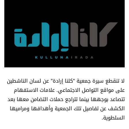
أسرار
متفرقات
نداء القرّاء
خاص الموقع
كتّابنا
لا تنقطع سيرة جمعية "كلنا إرادة" عن لسان الناشطين
تحت المجهر
على مواقع التواصل الاجتماعي. علامات الاستفهام
تتصاعد بوجهها بينما تتراجع حملات التضامن معها بعد
آراء
الكشف عن تفاصيل تلك الجمعية وأهدافها ومراميها
السلطوية.
اقتصاد