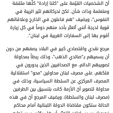
أنّ الشخصيات القيّمة على "كلنا إرادة" كلّها مثقفة
ومتعلمة وذات شأن. لكنّ تحركاتهم تثير الريبة في
النفوس"، ويضيف "هم فاعلون في الخارج وعلاقاتهم
قوية لدرجة أنني أتعثّر بأحد منهم دوماً في كل زيارة
أقوم بها إلى السفارات الغربية في لبنان".
مرجع نقدي واقتصادي كبير في البلاد يصفهم من دون
أن يسميهم بـ"صائدي الذهب"، وذلك ربطاً بمحاولة
تصويبهم الدائم، مع الصحافيين الذين يدورون في
فلكهم، على مصرف لبنان محاولين "محو" استقلالية
المصرف المركزي عن السلطة السياسية، وذلك في
محاولة لتصوير أنّ الأزمة كانت بتنسيق بين الطرفين
(مصرف لبنان والسلطة). ويضيف المرجع أنّ في هذه
الحالة ستكون مقاضاة الدولة اللبنانية أمام محاكم
نيويورك بسبب إعلان التعثّر، أسهل بكثير. سيستطيع