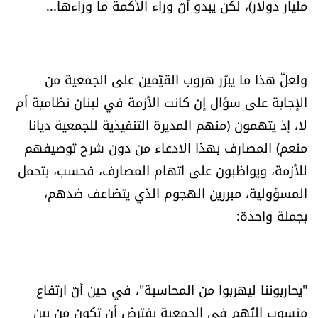
مليار دولار)، لكن يبدو أنّ وراء الأكمة ما وراءها...
ولعلّ هذا ما يبرّر هروب القيّمين على الجمعية من
الإجابة على سؤال إن كانت الأزمة في لبنان نظامية أم
لا، إذ يتهمون (منهم المديرة التنفيذية للجمعية ديانا
منعم) المصارف بهذا الادعاء من دون شرح توصيفهم
للأزمة، ويواظبون على اتهام المصارف، فحسب، بتحمل
المسؤولية، مبررين الهجوم الذي يتضاعف ضدهم،
بجملة واحدة:
"يحاربوننا ليهربوا من المحاسبة"، في حين أنّ ارتفاع
منسوب التُهم في الجمعية يفترض أن تكون من بين