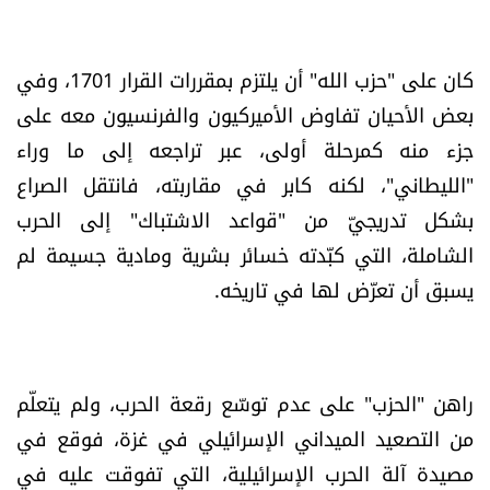
شروط الإشتراك
كان على "حزب الله" أن يلتزم بمقررات القرار 1701، وفي
Digital solutions by
بعض الأحيان تفاوض الأميركيون والفرنسيون معه على
جزء منه كمرحلة أولى، عبر تراجعه إلى ما وراء
"الليطاني"، لكنه كابر في مقاربته، فانتقل الصراع
بشكل تدريجيّ من "قواعد الاشتباك" إلى الحرب
الشاملة، التي كبّدته خسائر بشرية ومادية جسيمة لم
يسبق أن تعرّض لها في تاريخه.
راهن "الحزب" على عدم توسّع رقعة الحرب، ولم يتعلّم
من التصعيد الميداني الإسرائيلي في غزة، فوقع في
مصيدة آلة الحرب الإسرائيلية، التي تفوقت عليه في