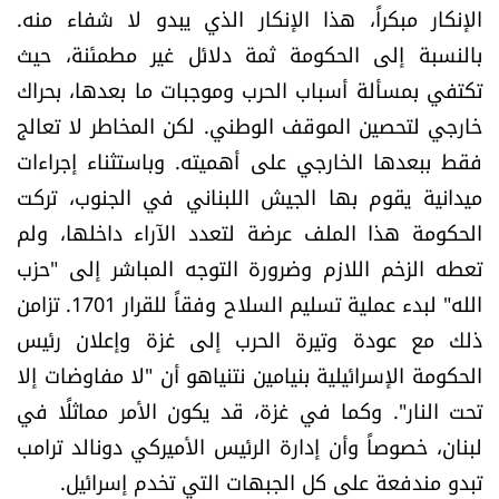
الإنكار مبكراً، هذا الإنكار الذي يبدو لا شفاء منه.
العالم
بالنسبة إلى الحكومة ثمة دلائل غير مطمئنة، حيث
الصحافة الإسرائيلية
تكتفي بمسألة أسباب الحرب وموجبات ما بعدها، بحراك
خارجي لتحصين الموقف الوطني. لكن المخاطر لا تعالج
ثقافة وفنون
فقط ببعدها الخارجي على أهميته. وباستثناء إجراءات
ميدانية يقوم بها الجيش اللبناني في الجنوب، تركت
فصل من كتاب
الحكومة هذا الملف عرضة لتعدد الآراء داخلها، ولم
تعطه الزخم اللازم وضرورة التوجه المباشر إلى "حزب
اقرأ تضحك
الله" لبدء عملية تسليم السلاح وفقاً للقرار 1701. تزامن
كاميرا
ذلك مع عودة وتيرة الحرب إلى غزة وإعلان رئيس
الحكومة الإسرائيلية بنيامين نتنياهو أن "لا مفاوضات إلا
سجالات
تحت النار". وكما في غزة، قد يكون الأمر مماثلًا في
لبنان، خصوصاً وأن إدارة الرئيس الأميركي دونالد ترامب
صحّة وصحن
تبدو مندفعة على كل الجبهات التي تخدم إسرائيل.