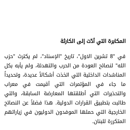
الرياضة
منوّعات
حظّك اليوم
المكابرة التي أدّت إلى الكارثة
في "8 تشرين الاول"، تاريخ "الإسناد"، لم يكترث "حزب
للتاريخ
الله" لنصائح العودة من الحرب والتهدئة، ولم يأبه بكل
فيديو
المناشدات الداخلية التي اتخذت أشكالاً عديدة، وتحديداً
ما جاء في المؤتمرات التي أقيمت في معراب
والتحذيرات التي أطلقتها المعارضة السابقة، والتي
من نحن
طالبت بتطبيق القرارات الدولية. هذا فضلاً عن النصائح
للتواصل معنا
الخارجية التي حملها الموفدون الدوليون في زياراتهم
المتكررة للبنان.
شروط الاستخدام