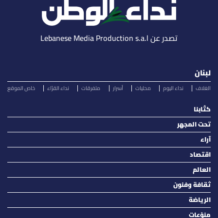
تصدر عن Lebanese Media Production s.a.l
لبنان
الغلاف
نداء اليوم
محليات
أسرار
متفرقات
نداء القرّاء
خاص الموقع
كتّابنا
تحت المجهر
آراء
اقتصاد
العالم
ثقافة وفنون
الرياضة
منوّعات