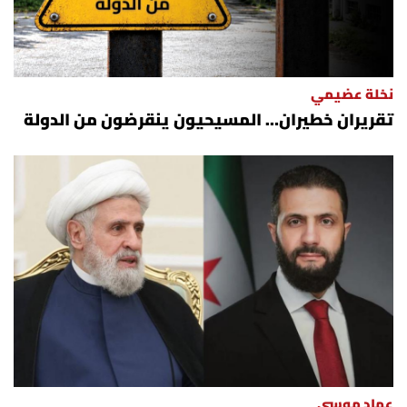
نخلة عضيمي
تقريران خطيران… المسيحيون ينقرضون من الدولة
عماد موسى