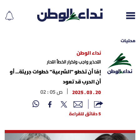
محليات
نداء الوطن
إقرأ الجريدة
التحذير واجب وتكرار الخطأ انتحار
إمّا أن تخطو "الشرعية" خطوات جريئة... أو
لبنان
أن الحرب قد تعود
20 . 03 . 2025
02 : 05 ص
الغلاف
نداء اليوم
5 دقائق للقراءة
محليات