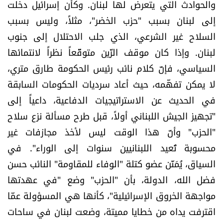
والحوادث التي يتعرض لها لبنان. وكأن إسرائيل دخلت
إلى لبنان بسبب "حزب الخضر"، مثلاً، وليس بسبب
السلاح غير الشرعي، الذي جلب الاحتلال إلى جنوب
لبنان. وإذا كان موقف الزّين متوقّعاً نظراً لانتمائها
السياسي، فإنّ كلام نائب رئيس الحكومة طارق متري،
لا يمكن تفهّمه، حيث أعاد سرديات الحكومات السابقة
في الحديث عن الاستراتيجيات الدفاعية، داعياً إلى
"تجهيز الجيش اللبناني أولاً، قبل طرح مسألة نزع سلاح
"الحزب" وأنّ هذا الوقت ليس لأخذ مجازفات غير
محسوبة تُعيد اللبنانيين سنوات إلى الوراء". في
السياق، يُمَنّن عضو كتلة "الوفاء للمقاومة" النائب حسن
فضل الله، الدولة، بأن "الحزب" وضع "في عهدتها
مواجهة الخروق الإسرائيلية"، كأنها هي المسؤولة عمّا
اقترفت يداه من خطايا مميتة، وضعت لبنان في ساحات