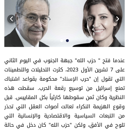
أسرار
متفرقات
نداء القرّاء
خاص الموقع
عندما فتح " حزب الله" جبهة الجنوب في اليوم الثاني
على 7 تشرين الأول 2023، كثرت التحليلات والتطمينات
كتّابنا
التي تقول إن "حرب الإسناد" محكومة بقواعد اشتباك
تحت المجهر
تمنع إسرائيل من توسيع رقعة الحرب. سقطت هذه
النظرية وكان ثمن سقوطها كارثياً بكل المقاييس. قبل
آراء
وقوع الهزيمة النكراء تعالت أصوات العقل التي تحذر
من التبعات السياسية والاقتصادية والإنسانية التي
اقتصاد
تلوح في الأفق، ولكن "حزب الله" كان دخل في حالة