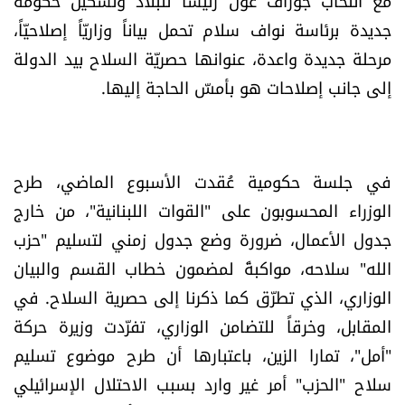
مع انتخاب جوزاف عون رئيساً للبلاد وتشكيل حكومة
جديدة برئاسة نواف سلام تحمل بياناً وزاريّاً إصلاحيّاً،
مرحلة جديدة واعدة، عنوانها حصريّة السلاح بيد الدولة
إلى جانب إصلاحات هو بأمسّ الحاجة إليها.
في جلسة حكومية عُقدت الأسبوع الماضي، طرح
الوزراء المحسوبون على "القوات اللبنانية"، من خارج
جدول الأعمال، ضرورة وضع جدول زمني لتسليم "حزب
الله" سلاحه، مواكبةً لمضمون خطاب القسم والبيان
الوزاري، الذي تطرّق كما ذكرنا إلى حصرية السلاح. في
المقابل، وخرقاً للتضامن الوزاري، تفرّدت وزيرة حركة
"أمل"، تمارا الزين، باعتبارها أن طرح موضوع تسليم
سلاح "الحزب" أمر غير وارد بسبب الاحتلال الإسرائيلي