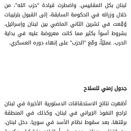
لبنان بكل المقاييس. واضطرت قيادة "حزب الله"، من
خلال وزرائه في الحكومة السابقة، إلى القبول بترتيبات
وُقِّعت في تشرين الثاني الماضي بين لبنان وإسرائيل،
بشروط أسوأ بكثير مما كانت معروضة عليه في بداية
الحرب. عمليّاً، وقّع "الحزب" على إنهاء دوره العسكري.
جدول زمني للسلاح
أظهرت نتائج الاستحقاقات الدستورية الأخيرة في لبنان
تراجع النفوذ الإيراني في لبنان، وكذلك في المنطقة
برمّتها، بعد سقوط نظام الأسد في سوريا. دخل لبنان،