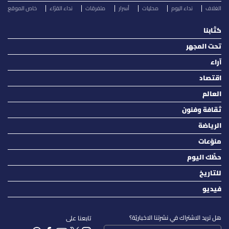
الغلاف
نداء اليوم
محليات
أسرار
متفرقات
نداء القرّاء
خاص الموقع
كتّابنا
تحت المجهر
آراء
اقتصاد
العالم
ثقافة وفنون
الرياضة
منوّعات
حظّك اليوم
للتاريخ
فيديو
هل تريد الاشتراك في نشرتنا الاخباريّة؟
تابعنا على