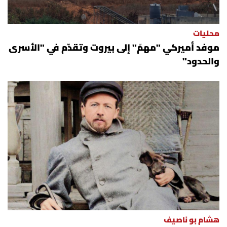
محليات
موفد أميركي "مهمّ" إلى بيروت وتقدّم في "الأسرى
والحدود"
هشام بو ناصيف