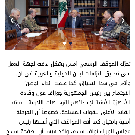
أسرار
متفرقات
نداء القرّاء
خاص الموقع
تحرّك الموقف الرسمي أمس بشكل لافت لجهة العمل
على تطبيق التزامات لبنان الدولية والعربية في آن.
كتّابنا
وأتى في هذا السياق، كما علمت "نداء الوطن"
تحت المجهر
الاجتماع بين رئيس الجمهورية جوزاف عون وقادة
الأجهزة الأمنية لإعطائهم التوجيهات اللازمة بصفته
آراء
القائد الأعلى للقوات المسلحة، خصوصاً أن المرحلة
أمنية بامتياز. كما أتت المواقف التي أعلنها رئيس
اقتصاد
مجلس الوزراء نواف سلام، وأكد فيها أن "صفحة سلاح