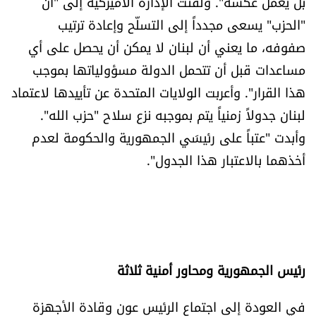
بل يعمل عكسه". ولفتت الإدارة الأميركية إلى "أن
الرياضة
"الحزب" يسعى مجدداً إلى التسلّح وإعادة ترتيب
صفوفه، ما يعني أن لبنان لا يمكن أن يحصل على أي
منوّعات
مساعدات قبل أن تتحمل الدولة مسؤولياتها بموجب
هذا القرار". وأعربت الولايات المتحدة عن تأييدها لاعتماد
حظّك اليوم
لبنان جدولاً زمنياً يتم بموجبه نزع سلاح "حزب الله".
للتاريخ
وأبدت "عتباً على رئيسَي الجمهورية والحكومة لعدم
أخذهما بالاعتبار هذا الجدول".
فيديو
من نحن
للتواصل معنا
رئيس الجمهورية ومحاور أمنية ثلاثة
شروط الاستخدام
في العودة إلى اجتماع الرئيس عون وقادة الأجهزة