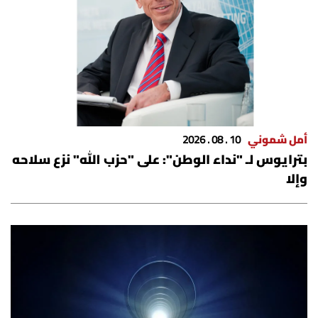
أمل شموني
10 . 08 . 2026
بترايوس لـ "نداء الوطن": على "حزب الله" نزع سلاحه
وإلا