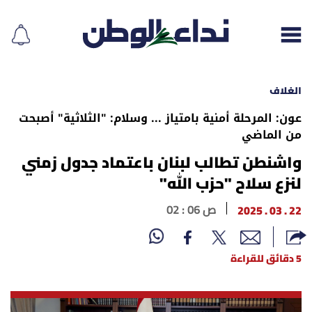
الغلاف
عون: المرحلة أمنية بامتياز ... وسلام: "الثلاثية" أصبحت
من الماضي
إقرأ الجريدة
واشنطن تطالب لبنان باعتماد جدول زمني
لبنان
لنزع سلاح "حزب الله"
الغلاف
22 . 03 . 2025
02 : 06 ص
نداء اليوم
5 دقائق للقراءة
محليات