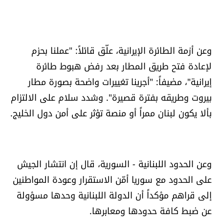
وعن أزمة الطائرة الإيرانية، علّق قائلاً: "عملنا بحزم
لإعادة فتح طريق المطار بعد رفض هبوط طائرة
إيرانية"، مضيفاً: "أجرينا تغييرات واضحة بصورة مطار
بيروت وطريقه بفترة قصيرة". وشدد سلام على الالتزام
بألا يكون لبنان ممراً أو منصة تؤثر على أمن دول الخليج.
وعن الحدود اللبنانية - السورية، قال إن انتشار الجيش
على الحدود مع سوريا أمّن الاستقرار وعودة المواطنين
إلى قراهم مؤكداً أن الدولة اللبنانية وحدها مسؤولة
عن ضبط كافة حدودها ومعابرها.