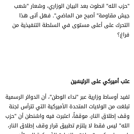
"حزب الله" انطوت بعد البيان الوزاري، وشعار "شعب
العالم
جيش مقاومة" أصبح من الماضي". فهل أتى هذا
الصحافة الإسرائيلية
التحرك على أعلى مستوى في السلطة التنفيذية من
فراغ؟
ثقافة وفنون
فصل من كتاب
اقرأ تضحك
عتب أميركي على الرئيسَين
كاميرا
تفيد أوساط وزارية عبر "نداء الوطن"، أن الدوائر الرسمية
تبلغت من الولايات المتحدة الأميركية التي تترأس لجنة
سجالات
وقف إطلاق النار، موقفاً، اعتبرت فيه واشنطن أن "حزب
صحّة وصحن
الله" ليس فقط لا يلتزم تطبيق قرار وقف إطلاق النار،