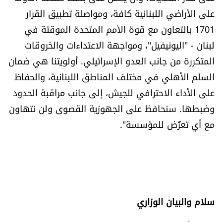
على الأراضي اللبنانية كافة، ومواصلة تطبيق القرار
1701 بالتعاون مع قوة الأمم المتحدة الموقتة في
لبنان - "اليونيفيل"، ومواجهة الاعتداءات والخروقات
المتكررة من جانب العدو الإسرائيلي. أولويتنا هي ضمان
السلم الأهلي في مختلف المناطق اللبنانية، والحفاظ
على الأداء الاحترافي للجيش، إلى جانب مراقبة الحدود
وضبطها. سنحافظ على الجهوزية القصوى ولن نتهاون
مع أي تعرُّض للمؤسسة".
سلام والبيان الوزاري