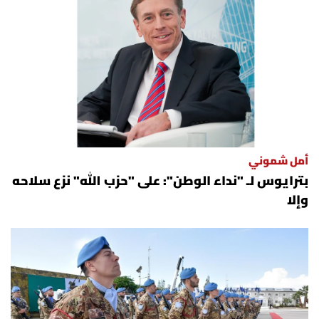
أمل شموني
بترايوس لـ "نداء الوطن": على "حزب الله" نزع سلاحه
وإلا