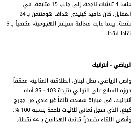
منها 4 ثلاثيات ناجحة، إلى جانب 15 متابعة. في
شروط الإشتراك
المقابل، كان دافيد كينيدي هداف هومنتمن بـ 24
نقطة، بينما غابت فعالية ستيفنز الهجومية، مكتفياً بـ 5
Digital solutions by
نقاط فقط.
الرياضي - أنترانيك
واصل الرياضي، بطل لبنان، انطلاقته المثالية، محققاً
فوزه السابع على التوالي بنتيجة 103 - 85 أمام
أنترانيك، في مباراة شهدت تألقاً غير عادي من جورج
كينغ، الذي سجل ثماني ثلاثيات ناجحة بنسبة 100 %،
وأنهى اللقاء متصدراً قائمة الهدافين بـ 44 نقطة.