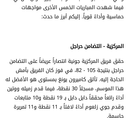
العالم
فيما شهدت المباريات الخمس الأخرى مواجهات
حماسية وأداءً قوياً. إليكم أبرز ما حدث:
الصحافة الإسرائيلية
ثقافة وفنون
المركزية - التضامن حراجل
فصل من كتاب
حقق فريق المركزية جونية انتصاراً عريضاً على التضامن
حراجل بنتيجة 105 - 82، في فوز كان الفريق بأمسّ
اقرأ تضحك
الحاجة إليه. تألق كاميرون يونغ بمستوى هو الأفضل له
كاميرا
هذا الموسم، مسجلاً 30 نقطة، فيما قدم زميله ووتين
أداءً رائعاً محققاً دابل دابل بـ 19 نقطة و10 متابعات
سجالات
وقدم جوي زلعوم أداءً لافتاً بـ 11 نقطة و11 تمريرة
حاسمة.
صحّة وصحن