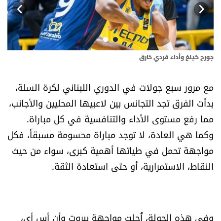
أسرار
متفرقات
جورج كينغ وأداء فردي خارق
جاد
نداء القرّاء
مع مرور سبع جولات في الدوري اللبناني لكرة السلة،
خاص الموقع
بدأت الفرق تجد التجانس بين لاعبيها المحليين والأجانب،
مما رفع مستوى الأداء والتنافسية في كل مباراة.
كتّابنا
وكما هي العادة، لا توجد مباراة محسومة مسبقاً، فكل
تحت المجهر
مواجهة تحمل في طياتها أهمية كبرى، سواء من حيث
النقاط، الاستمرارية، أو حتى استعادة الثقة.
آراء
اقتصاد
وفي هذه الجولة، أُجلت مواجهة بيروت وأن أس أي،