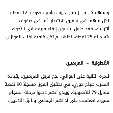
وساهم كل من إليمان ديوب وأمير سعود بـ 12 نقطة
لكل منهما في تحقيق الانتصار. أما في صفوف
أنترانيك، فقد حاول نيلسون إبقاء فريقه في الأجواء
بتسجيله 25 نقطة، لكنها لم تكن كافية لقلب الموازين.
الأنطونية – المريميين
للمرة الثانية على التوالي، نجح فريق المريميين، بقيادة
المدرب صباح خوري، في تحقيق الفوز، مسجلاً 90 نقطة
مقابل 79 للأنطونية. ويبدو أنهم دخلوا مرحلة انسجام
مميزة، انعكست على أدائهم الجماعي وتألق اللاعبين.