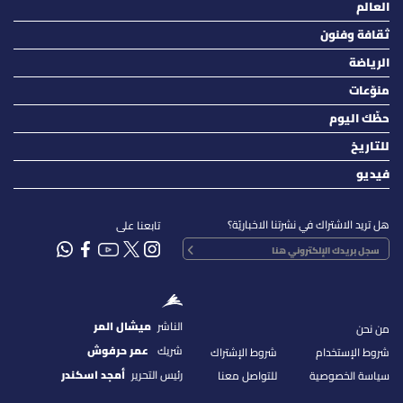
العالم
ثقافة وفنون
الرياضة
منوّعات
حظّك اليوم
للتاريخ
فيديو
هل تريد الاشتراك في نشرتنا الاخباريّة؟
تابعنا على
الناشر
ميشال المر
من نحن
شريك
عمر حرفوش
شروط الإستخدام
شروط الإشتراك
رئيس التحرير
أمجد اسكندر
سياسة الخصوصية
للتواصل معنا