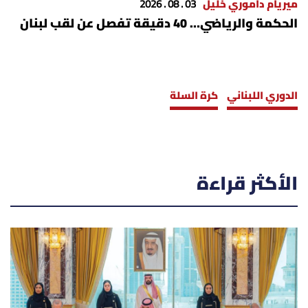
ميريام داموري خليل
03 . 08 . 2026
الحكمة والرياضي… 40 دقيقة تفصل عن لقب لبنان
الدوري اللبناني
كرة السلة
الأكثر قراءة