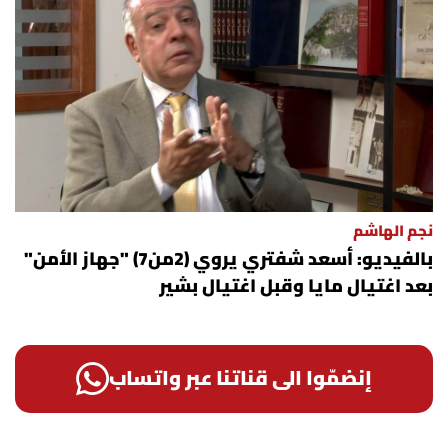
نجم الهاشم
بالفيديو: أسعد شفتري يروي (2من7) "جهاز الأمن"
بعد اغتيال مايا وقبل اغتيال بشير
إنضمّوا الى قناتنا عبر واتساب