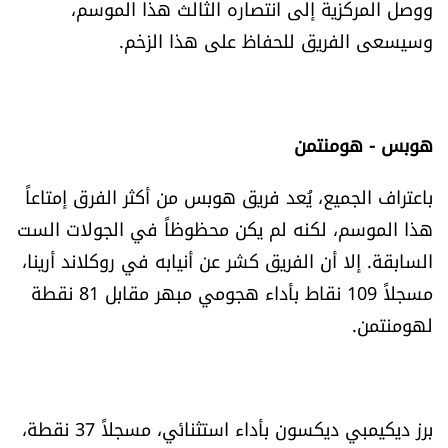
ووصل المركزية إلى انتصاره الثالث هذا الموسم،
الرياضة
وسيسعى الفريق للحفاظ على هذا الزخم.
منوّعات
حظّك اليوم
هوبس - هومنتمن
للتاريخ
باعتراف الجميع، يُعد فريق هوبس من أكثر الفرق إمتاعاً
هذا الموسم، لكنه لم يكن محظوظاً في الجولات الست
فيديو
السابقة. إلا أن الفريق كشر عن أنيابه في روكلاند أرينا،
مسجلاً 109 نقاط بأداء هجومي مبهر مقابل 81 نقطة
لهومنتمن.
من نحن
للتواصل معنا
شروط الاستخدام
برز ديكيمبي ديكسون بأداء استثنائي، مسجلاً 37 نقطة،