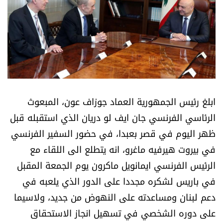
أسرار
متفرقات
نداء القرّاء
خاص الموقع
ابلغ رئيس الجمهورية العماد جوزاف عون، المبعوث
الرئاسي الفرنسي جان ايف لو دريان الذي استقبله قبل
كتّابنا
ظهر اليوم في قصر بعبدا، في حضور السفير الفرنسي
في بيروت هيرفيه ماغرو، انه يتطلع الى اللقاء مع
تحت المجهر
الرئيس الفرنسي ايمانويل ماكرون يوم الجمعة المقبل
آراء
في باريس لشكره مجددا على الدور الذي يلعبه في
دعم لبنان ومساعدته على النهوض من جديد، ولاسيما
اقتصاد
على دوره الشخصي في تسهيل انجاز الاستحقاق