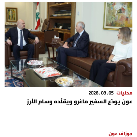
محليات
05 . 08 . 2026
عون يودّع السفير ماغرو ويقلّده وسام الأرز
جوزاف عون