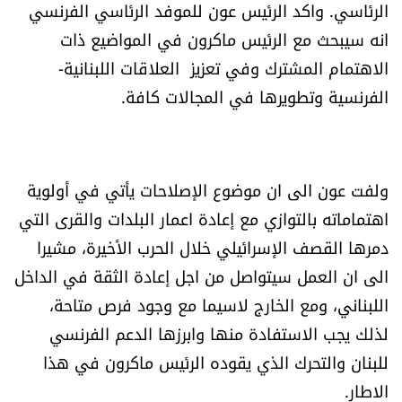
الرئاسي. واكد الرئيس عون للموفد الرئاسي الفرنسي
العالم
انه سيبحث مع الرئيس ماكرون في المواضيع ذات
الاهتمام المشترك وفي تعزيز العلاقات اللبنانية-
الصحافة الإسرائيلية
الفرنسية وتطويرها في المجالات كافة.
ثقافة وفنون
فصل من كتاب
ولفت عون الى ان موضوع الإصلاحات يأتي في أولوية
اهتماماته بالتوازي مع إعادة اعمار البلدات والقرى التي
اقرأ تضحك
دمرها القصف الإسرائيلي خلال الحرب الأخيرة، مشيرا
كاميرا
الى ان العمل سيتواصل من اجل إعادة الثقة في الداخل
اللبناني، ومع الخارج لاسيما مع وجود فرص متاحة،
سجالات
لذلك يجب الاستفادة منها وابرزها الدعم الفرنسي
للبنان والتحرك الذي يقوده الرئيس ماكرون في هذا
صحّة وصحن
الاطار.