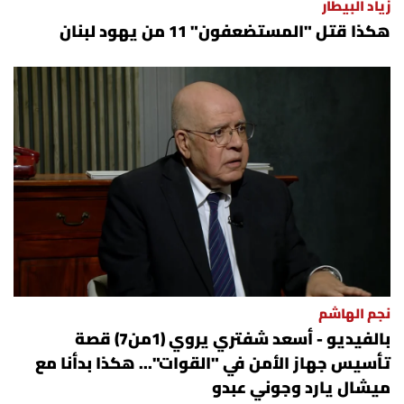
زياد البيطار
هكذا قتل "المستضعفون" 11 من يهود لبنان
نجم الهاشم
بالفيديو - أسعد شفتري يروي (1من7) قصة
تأسيس جهاز الأمن في "القوات"... هكذا بدأنا مع
ميشال يارد وجوني عبدو