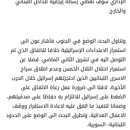
الإداري سوف تعطي رسالة إيجابية للداخل اللبناني
شروط الإشتراك
والخارج.
Digital solutions by
وتناول البحث الوضع في الجنوب فاشار عون الى
استمرار الاعتداءات الإسرائيلية خلافا للاتفاق الذي تم
التوصل اليه في تشرين الثاني الماضي، فضلا عن
استمرار احتلال التلال الخمس وعدم اطلاق سراح
الاسرى اللبنانيين الذين احتجزتهم إسرائيل خلال الحرب
الأخيرة، لافتا الى ضرورة عمل رعاة الاتفاق على
الضغط على إسرائيل للالتزام به حفاظا على صدقيتهم،
وضمانا لتنفيذ ما اتفق عليه لاعادة الاستقرار ووقف
الاعمال العدائية. وتطرق البحث الى الوضع على الحدود
اللبنانية- السورية.