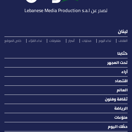
تصدر عن Lebanese Media Production s.a.l
لبنان
الغلاف
نداء اليوم
محليات
أسرار
متفرقات
نداء القرّاء
خاص الموقع
كتّابنا
تحت المجهر
آراء
اقتصاد
العالم
ثقافة وفنون
الرياضة
منوّعات
حظّك اليوم