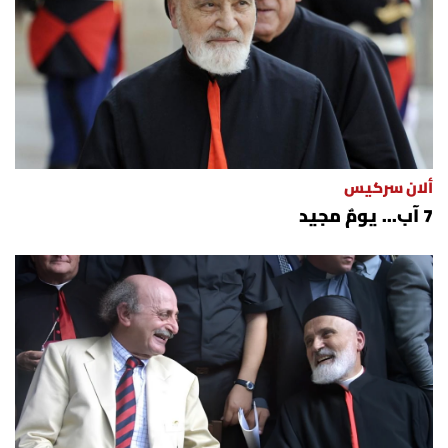
ألان سركيس
7 آب... يومٌ مجيد