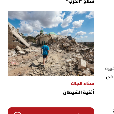
سلاح "الحزب"
بيرة
ت في
سناء الجاك
أغنية الشيطان