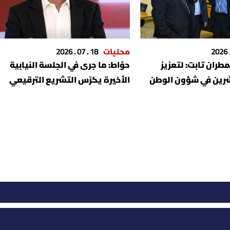
محليات
18 . 07 . 2026
طران تابت: لتعزيز
حوّاط: ما جرى في الجلسة النيابية
رين في شؤون الوطن
الأخيرة يكرّس التشريع الترقيعي