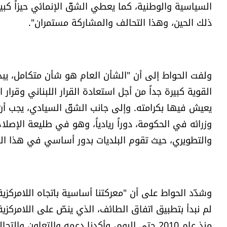
السياسية والوطنية، كما يعطي الشقّ الإنمائي حيزاً كبيرا
ذلك الحين، وهذا التحالف والمشاركة مستمران".
ولفت الحواط إلى أن "الشأن العام هو شأن متكامل، يبدأ 
القوية كبيرة جداً من أجل استعادة القرار اللبناني وقرار
يعيش فيها بكرامته. وإلى جانب الشقّ السيادي، يجب أن 
وزرائه في الحكومة، دوراً ريادياً، وهو في طليعة الإصل
والتطويري، حيث تقوم البلديات بدور أساسي في هذا الم
وشدّد الحواط على أن "معركتنا أساسية باتجاه اللامركزية ا
لم نبدأ بتطبيق اتفاق الطائف، الذي ينصّ على اللامركزية
منذ عام 2010 حتى اليوم، وأكدنا دعمه والتعاون و