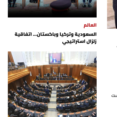
العالم
السعودية وتركيا وباكستان... اتفاقية
زلزال استراتيجي
ست