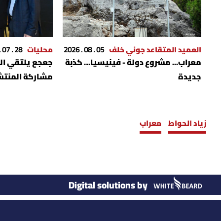
العميد المتقاعد جوني خلف
05 . 08 . 2026
محليات
28 . 07 . 2026
معراب... مشروع دولة - فينيسيا… كذبة
جعجع يلتقي الم
جديدة
مشاركة المنتش
الأم
زياد الحواط
معراب
Digital solutions by