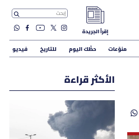
إقرأ الجريدة
منوّعات
حظّك اليوم
للتاريخ
فيديو
الأكثر قراءة