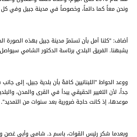
ونحن معاً كما دائماً، وخصوصاً في مدينة جبيل وفي كل 
أضاف: "كلنا أمل بأن تستمرّ مدينة جبيل بهذه الصورة الح
يشبهنا. الفريق البلدي برئاسة الدكتور الشامي سيواصل
ووعد الحواط "اللبنانيين كافةً بأن بلدية جبيل، إلى جان
جداً، لأن التغيير الحقيقي يبدأ في القرى والمدن، والبلد
موعدها، إذ كانت حاجة ضرورية بعد سنوات من التمديد".
وبعدما شكر رئيس القوات، باسم د. شامي وأبي غصن وأها