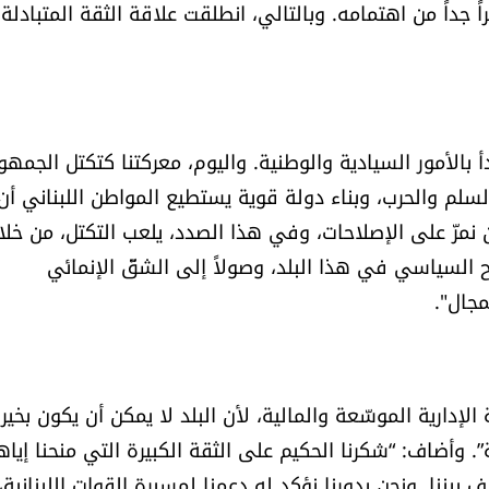
ً جداً من اهتمامه. وبالتالي، انطلقت علاقة الثقة المتبادلة 
بالأمور السيادية والوطنية. واليوم، معركتنا كتكتل الجمهو
 السلم والحرب، وبناء دولة قوية يستطيع المواطن اللبناني أن
نمرّ على الإصلاحات، وفي هذا الصدد، يلعب التكتل، من خلا
اح السياسي في هذا البلد، وصولاً إلى الشقّ الإنمائي
جال".
لإدارية الموسّعة والمالية، لأن البلد لا يمكن أن يكون بخير 
”. وأضاف: “شكرنا الحكيم على الثقة الكبيرة التي منحنا إياه
التحالف بيننا. ونحن بدورنا نؤكد له دعمنا لمسيرة القوات اللبنانية،