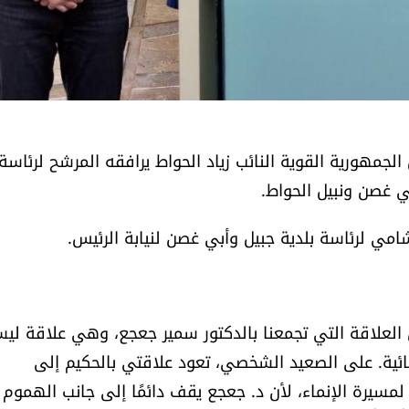
لجمهورية القوية النائب زياد الحواط يرافقه المرشح لرئاسة
ي غصن ونبيل الحواط.
لشامي لرئاسة بلدية جبيل وأبي غصن لنيابة الرئيس.
مق العلاقة التي تجمعنا بالدكتور سمير جعجع، وهي علاقة لي
نمائية. على الصعيد الشخصي، تعود علاقتي بالحكيم إلى
ن كل الدعم والتأييد لمسيرة الإنماء، لأن د. جعجع يقف دائمًا إلى جانب الهموم