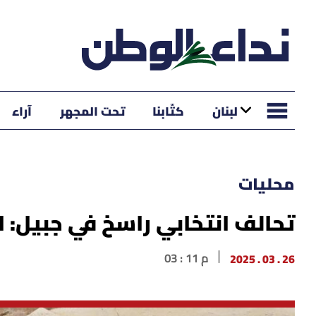
لبنان
كتّابنا
تحت المجهر
آراء
محليات
تحالف انتخابي راسخ في جبيل: 
26 . 03 . 2025
03 : 11 م