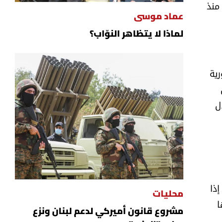
منذ
عماد موسى
لماذا لا يتظاهر النوّاب؟
رية
ل
إذا
محليات
ا
مشروع قانون أميركي لدعم لبنان ونزع