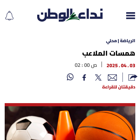
الرياضة | محلي
همسات الملاعب
إقرأ الجريدة
03 . 04 . 2025
02 : 00 ص
لبنان
دقيقتان للقراءة
الغلاف
نداء اليوم
محليات