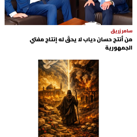
سامر زريق
من أنتج حسان دياب لا يحقّ له إنتاج مفتي
الجمهورية