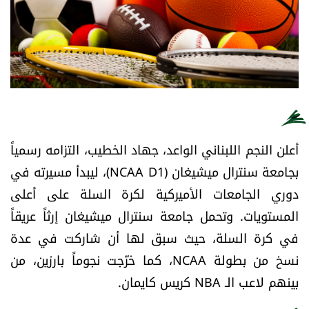
أسرار
متفرقات
نداء القرّاء
خاص الموقع
أعلن النجم اللبناني الواعد، جهاد الخطيب، التزامه رسمياً
بجامعة سنترال ميشيغان (NCAA D1)، ليبدأ مسيرته في
كتّابنا
دوري الجامعات الأميركية لكرة السلة على أعلى
تحت المجهر
المستويات. وتحمل جامعة سنترال ميشيغان إرثاً عريقاً
في كرة السلة، حيث سبق لها أن شاركت في عدة
آراء
نسخ من بطولة NCAA، كما خرّجت نجوماً بارزين، من
بينهم لاعب الـ NBA كريس كايمان.
اقتصاد