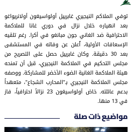
الرياضة
توفي الملاكم النيجيري غابرييل أولواسيغون أولانريواغو
منوّعات
بعد انهياره خلال نزال في دوري غانا للملاكمة
الاحترافية ضد الغاني جون مبانغو في أكرا. رغم تلقيه
حظّك اليوم
الإسعافات الأولية، أُعلن عن وفاته في المستشفى
بعد 30 دقيقة. وكان غابرييل حصل على التصريح من
للتاريخ
مجلس التحكيم في الملاكمة النيجيري، قبل أن تمنحه
هيئة الملاكمة الغانية الضوء الأخضر للمشاركة. ووصفه
فيديو
مجلس الملاكمة النيجيري بـ"المحارب الشجاع"، متعهداً
بدعم عائلته. خاض أولواسيغون 23 نزالاً احترافياً، فاز
من نحن
في 13 منها.
للتواصل معنا
مواضيع ذات صلة
شروط الاستخدام