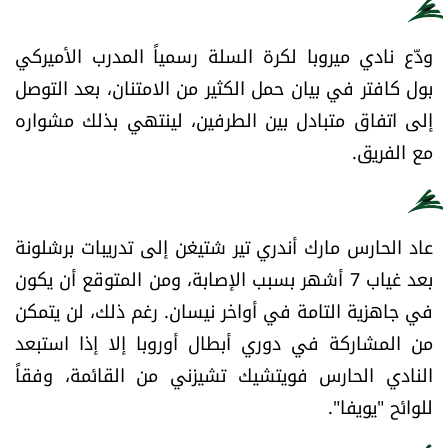
العالم
ودّع نادي ميروبا لكرة السلة رسمياً المدرب الأميركي
الصحافة الإسرائيلية
بول كافتر في بيان حمل الكثير من الامتنان، بعد التوصل
إلى اتفاق متبادل بين الطرفين، لينتهي بذلك مشواره
ثقافة وفنون
مع الفريق.
فصل من كتاب
عاد الحارس مارك أندري تير شتيغن إلى تدريبات برشلونة
اقرأ تضحك
بعد غياب 7 أشهر بسبب الإصابة، ومن المتوقع أن يكون
كاميرا
في جاهزية التامة في أواخر نيسان. رغم ذلك، لن يتمكن
من المشاركة في دوري أبطال أوروبا إلا إذا استبعد
سجالات
النادي الحارس فويتشيك تشيزني من القائمة، وفقاً
للوائح "يويفا".
صحّة وصحن