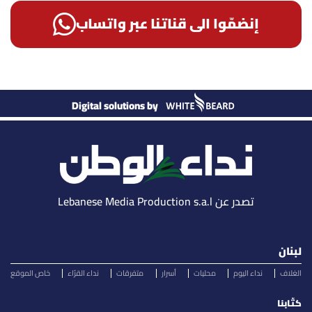
إنضمّوا الى قناتنا عبر واتساب
Digital solutions by
تصدر عن Lebanese Media Production s.a.l
لبنان
الغلاف
نداء اليوم
محليات
أسرار
متفرقات
نداء القرّاء
خاص الموقع
كتّابنا