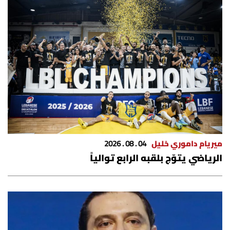
شروط الإشتراك
Digital solutions by
ميريام داموري خليل
04 . 08 . 2026
الرياضي يتوّج بلقبه الرابع توالياً