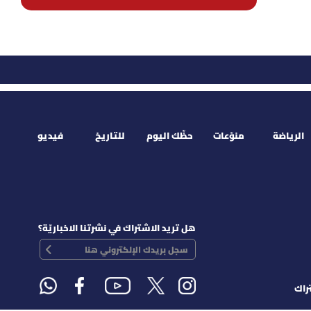
الرياضة
منوّعات
حظّك اليوم
للتاريخ
فيديو
هل تريد الاشتراك في نشرتنا الاخباريّة؟
راك