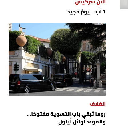
ألان سركيس
7 آب... يومٌ مجيد
الغلاف
روما تُبقي باب التسوية مفتوحًا...
والموعد أوائل أيلول