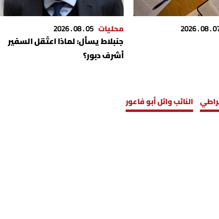
07 . 08 . 2
محليات
05 . 08 . 2026
جنبلاط يسأل: لماذا اعتُقل السفير
أشرف دبور؟
قراطي
النائب وائل أبو فاعور