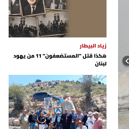
زياد البيطار
هكذا قتل "المستضعفون" 11 من يهود
لبنان