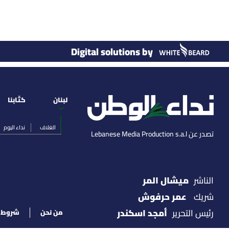
Digital solutions by
لبنان
كتّابنا
الغلاف
نداء اليوم
تصدر عن Lebanese Media Production s.a.l
ميشال المر
الناشر
عمر حرفوش
شريك
أمجد اسكندر
رئيس التحرير
من نحن
شروط ا