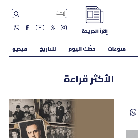
إقرأ الجريدة
منوّعات
حظّك اليوم
للتاريخ
فيديو
الأكثر قراءة