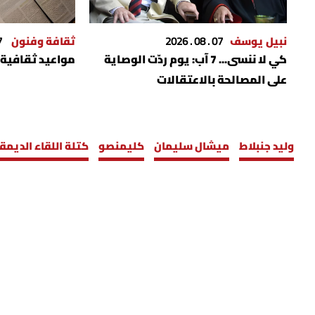
نبيل يوسف
07 . 08 . 2026
ثقافة وفنون
026
كي لا ننسى... 7 آب: يوم ردّت الوصاية
مواعيد ثقافية
على المصالحة بالاعتقالات
وليد جنبلاط
ميشال سليمان
كليمنصو
كتلة اللقاء الديم