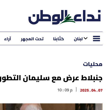
لبنان
كتّابنا
تحت المجهر
آراء
محليات
جنبلاط عرض مع سليمان التطورا
07 . 04 . 2025
10 : 09 م