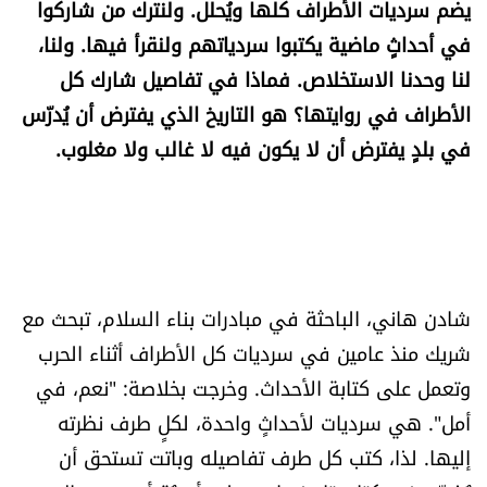
يضم سرديات الأطراف كلها ويُحلل. ولنترك من شاركوا
الرياضة
في أحداثٍ ماضية يكتبوا سردياتهم ولنقرأ فيها. ولنا،
لنا وحدنا الاستخلاص. فماذا في تفاصيل شارك كل
منوّعات
الأطراف في روايتها؟ هو التاريخ الذي يفترض أن يُدرّس
في بلدٍ يفترض أن لا يكون فيه لا غالب ولا مغلوب.
حظّك اليوم
للتاريخ
فيديو
شادن هاني، الباحثة في مبادرات بناء السلام، تبحث مع
شريك منذ عامين في سرديات كل الأطراف أثناء الحرب
من نحن
وتعمل على كتابة الأحداث. وخرجت بخلاصة: "نعم، في
للتواصل معنا
أمل". هي سرديات لأحداثٍ واحدة، لكلٍ طرف نظرته
إليها. لذا، كتب كل طرف تفاصيله وباتت تستحق أن
شروط الاستخدام