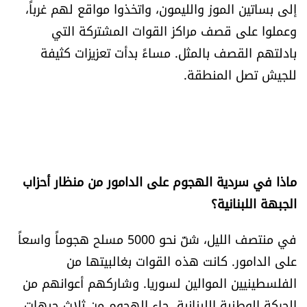
إلى بساتين الموز والليمون، واتخذوا مواقع لهم غرباً،
وعملوا على قصف مراكز القوات المشتركة التي
بادلتهم القصف بالمثل. مساءً بدأت تعزيزات كثيفة
للجيش تصل المنطقة.
ماذا في سردية الهجوم على الدامور من منظار أحزاب
الجبهة اللبنانية؟
في منتصف الليل، شنّ نحو 5000 مسلح هجوماً واسعاً
على الدامور. كانت هذه القوات بغالبيتها من
الفلسطينيين الموالين لسوريا. وشاركهم أعوانهم من
الحركة الوطنية اللبنانية. جاء الهجوم من ثلاث جبهات