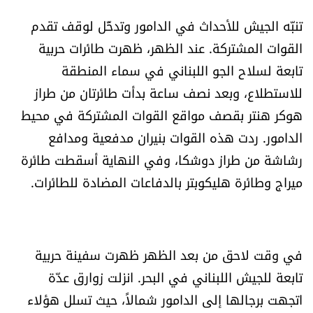
تنبّه الجيش للأحداث في الدامور وتدخّل لوقف تقدم
القوات المشتركة. عند الظهر، ظهرت طائرات حربية
تابعة لسلاح الجو اللبناني في سماء المنطقة
للاستطلاع، وبعد نصف ساعة بدأت طائرتان من طراز
هوكر هنتر بقصف مواقع القوات المشتركة في محيط
الدامور. ردت هذه القوات بنيران مدفعية ومدافع
رشاشة من طراز دوشكا، وفي النهاية أسقطت طائرة
ميراج وطائرة هليكوبتر بالدفاعات المضادة للطائرات.
في وقت لاحق من بعد الظهر ظهرت سفينة حربية
تابعة للجيش اللبناني في البحر. انزلت زوارق عدّة
اتجهت برجالها إلى الدامور شمالاً، حيث تسلل هؤلاء