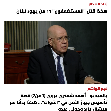
زياد البيطار
هكذا قتل "المستضعفون" 11 من يهود لبنان
نجم الهاشم
بالفيديو - أسعد شفتري يروي (1من7) قصة
تأسيس جهاز الأمن في "القوات"... هكذا بدأنا مع
ميشال يارد وجوني عبدو