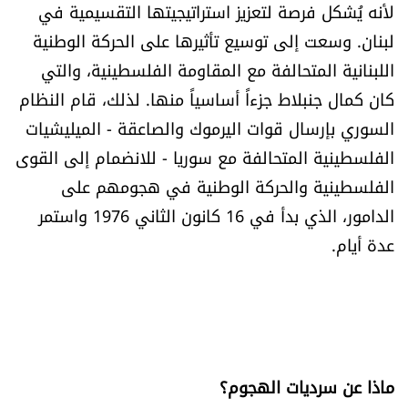
لأنه يُشكل فرصة لتعزيز استراتيجيتها التقسيمية في
لبنان. وسعت إلى توسيع تأثيرها على الحركة الوطنية
اللبنانية المتحالفة مع المقاومة الفلسطينية، والتي
كان كمال جنبلاط جزءاً أساسياً منها. لذلك، قام النظام
السوري بإرسال قوات اليرموك والصاعقة - الميليشيات
الفلسطينية المتحالفة مع سوريا - للانضمام إلى القوى
الفلسطينية والحركة الوطنية في هجومهم على
الدامور، الذي بدأ في 16 كانون الثاني 1976 واستمر
عدة أيام.
ماذا عن سرديات الهجوم؟