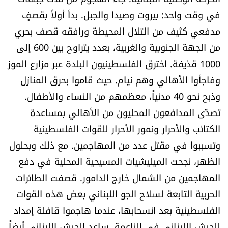
في وقت واحد: بيروت وصيدا والجبل. بدأ أولاً بقصفٍ
مدفعي كثيف من التلال المحيطة ورافقه قصف بحري
من الجهة الجنوبية والغربية، بعدد يتراوح بين 600 إلى
1000 قذيفة. اخترق الفلسطينيون البلدة عبر مزارع الموز
وفاجأوا الأهالي وهم نيام. حيث قاموا بحرق المنازل
وذبح نحو 40 مدنياً، معظمهم من النساء والأطفال.
تصدّى المدافعون المحليون من الأهالي بمساعدة
الكتائب والأحرار ونمور الأحرار للقوات الفلسطينية
وتسببوا في مقتل عدد من المهاجمين. مع ذلك وبحلول
الظهر، نجحت الميليشيات المسيحية المحلية في دفع
المهاجمين من الشمال خارج الدامور. قصفت الطائرات
الحربية التابعة لسلاح الجو اللبناني بعض هذه القوات
الفلسطينية بعد انسحابها، عندما هاجموا قافلة إمداد
للجيش اللبناني في الناعمة. ساعد الجيش اللبناني أيضاً