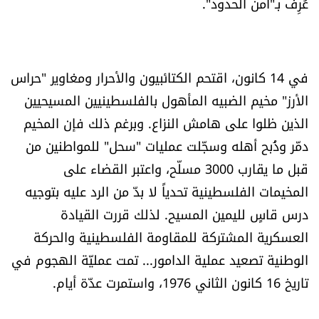
عُرِف بـ"أمن الحدود".
في 14 كانون، اقتحم الكتائبيون والأحرار ومغاوير "حراس
الأرز" مخيم الضبيه المأهول بالفلسطينيين المسيحيين
الذين ظلوا على هامش النزاع. وبرغم ذلك فإن المخيم
دمّر وذُبح أهله وسجّلت عمليات "سحل" للمواطنين من
قبل ما يقارب 3000 مسلّح، واعتبر القضاء على
المخيمات الفلسطينية تحدياً لا بدّ من الرد عليه بتوجيه
درس قاسٍ لليمين المسيح. لذلك قررت القيادة
العسكرية المشتركة للمقاومة الفلسطينية والحركة
الوطنية تصعيد عملية الدامور... تمت عمليّة الهجوم في
تاريخ 16 كانون الثاني 1976، واستمرت عدّة أيام.