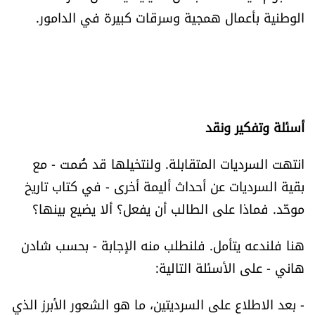
الوطنية بأعمال همجية وسرقات كبيرة في الدامور.
أسئلة وتفكير ونقد
انتهت السرديات المتقابلة. ولنتخيلها قد ضُمت - مع
بقية السرديات عن أحداث أليمة أخرى - في كتاب تاريخ
موحّد. فماذا على الطالب أن يفعل؟ ألا يضيع بينها؟
هنا فلندعه يتأمل. فلنطلب منه الإجابة - بحسب شادن
هاني - على الأسئلة التالية:
- بعد الاطلاع على السرديتين، ما هو الشعور الأبرز الذي