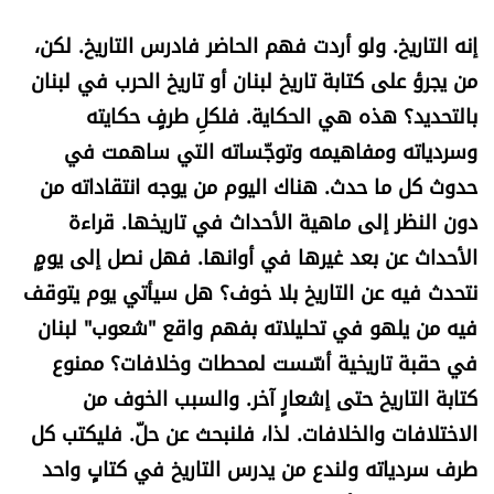
العالم
إنه التاريخ. ولو أردت فهم الحاضر فادرس التاريخ. لكن،
من يجرؤ على كتابة تاريخ لبنان أو تاريخ الحرب في لبنان
الصحافة الإسرائيلية
بالتحديد؟ هذه هي الحكاية. فلكلِ طرفٍ حكايته
وسردياته ومفاهيمه وتوجّساته التي ساهمت في
ثقافة وفنون
حدوث كل ما حدث. هناك اليوم من يوجه انتقاداته من
فصل من كتاب
دون النظر إلى ماهية الأحداث في تاريخها. قراءة
الأحداث عن بعد غيرها في أوانها. فهل نصل إلى يومٍ
اقرأ تضحك
نتحدث فيه عن التاريخ بلا خوف؟ هل سيأتي يوم يتوقف
فيه من يلهو في تحليلاته بفهم واقع "شعوب" لبنان
كاميرا
في حقبة تاريخية أسّست لمحطات وخلافات؟ ممنوع
سجالات
كتابة التاريخ حتى إشعارٍ آخر. والسبب الخوف من
الاختلافات والخلافات. لذا، فلنبحث عن حلّ. فليكتب كل
صحّة وصحن
طرف سردياته ولندع من يدرس التاريخ في كتابٍ واحد