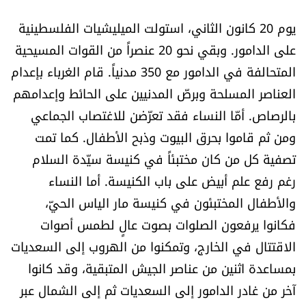
يوم 20 كانون الثاني، استولت الميليشيات الفلسطينية
على الدامور. وبقي نحو 20 عنصراً من القوات المسيحية
المتحالفة في الدامور مع 350 مدنياً. قام الغرباء بإعدام
العناصر المسلحة وبرصّ المدنيين على الحائط وإعدامهم
بالرصاص. أمّا النساء فقد تعرّضن للاغتصاب الجماعي
ومن ثم قاموا بحرق البيوت وذبح الأطفال. كما تمت
تصفية كل من كان مختبئاً في كنيسة سيّدة السلام
رغم رفع علم أبيض على باب الكنيسة. أما النساء
والأطفال المختبئون في كنيسة مار الياس الحيّ،
فكانوا يرفعون الصلوات بصوت عالٍ لطمس أصوات
الاقتتال في الخارج، وتمكنوا من الهروب إلى السعديات
بمساعدة اثنين من عناصر الجيش المتبقية، وقد كانوا
آخر من غادر الدامور إلى السعديات ثم إلى الشمال عبر