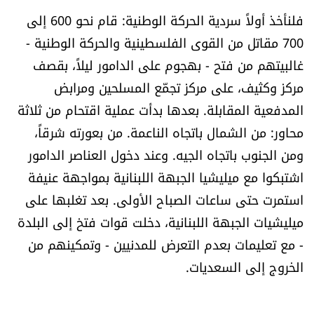
فلنأخذ أولاً سردية الحركة الوطنية: قام نحو 600 إلى
700 مقاتل من القوى الفلسطينية والحركة الوطنية -
غالبيتهم من فتح - بهجوم على الدامور ليلاً، بقصف
مركز وكثيف، على مركز تجمّع المسلحين ومرابض
المدفعية المقابلة. بعدها بدأت عملية اقتحام من ثلاثة
محاور: من الشمال باتجاه الناعمة. من بعورته شرقاً،
ومن الجنوب باتجاه الجيه. وعند دخول العناصر الدامور
اشتبكوا مع ميليشيا الجبهة اللبنانية بمواجهة عنيفة
استمرت حتى ساعات الصباح الأولى. بعد تغلبها على
ميليشيات الجبهة اللبنانية، دخلت قوات فتخ إلى البلدة
- مع تعليمات بعدم التعرض للمدنيين - وتمكينهم من
الخروج إلى السعديات.