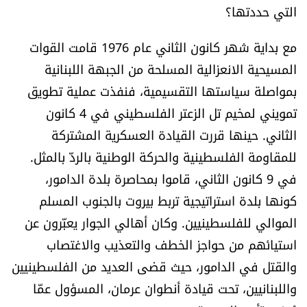
التي حددتها؟
مع بداية شهر كانون الثاني عام 1976 قامت القوات
المسيحية الانعزالية المسلحة من الجبهة اللبنانية
بمواصلة سياستها التقسيمية، فنفذت عملية تطويق
تمويني لمخيم تل الزعتر الفلسطيني في 4 كانون
الثاني. حينها قررت القيادة العسكرية المشتركة
للمقاومة الفلسطينية والحركة الوطنية بالردّ بالمثل.
في 9 كانون الثاني، قاموا بمحاصرة بلدة الدامور،
كونها بلدة استراتيجية تربط بيروت بالجنوب المسلم
الموالي للفلسطينيين. وكان أهالي الجوار يعبّرون عن
استيائهم من حواجز الخطف والتعذيب والاغتصاب
والقتل في الدامور، حيث قضى العديد من الفلسطينيين
واللبنانيين، تحت قيادة أنطوان عرمان، المسؤول عمّا