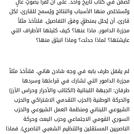
تُضمّن في كتاب تاريخ واحد. على أن تُقرأ بصوتٍ عالٍ
شروط الإشتراك
وتُستخلص منها الأسباب والنتائج ويُسمح للقارئ، لكل
قارئ، أن يُحلل بمنطقٍ وفق التفاصيل. فلنأخذ مثلاً
Digital solutions by
مجزرة الدامور. ماذا عنها؟ كيف كتبتها الأطراف التي
عايشتها؟ لماذا حدثت؟ وماذا انبثق منها؟
لم يقفل طرف بابه في وجه شادن هاني. فلنأخذ مثلاً
مجزرة الدامور التي تشارك في قراءتها وسردها
طرفان: الجبهة اللبنانية (الكتائب والأحرار وحراس الأرز)
والحركة الوطنية (الحزب التقدمي الاشتراكي والحزب
الشيوعي اللبناني ومنظمة العمل الشيوعي والحزب
السوري القومي الاجتماعي وحزب البعث وحركة
الناصريين المستقلين والتنظيم الشعبي الناصري). فماذا