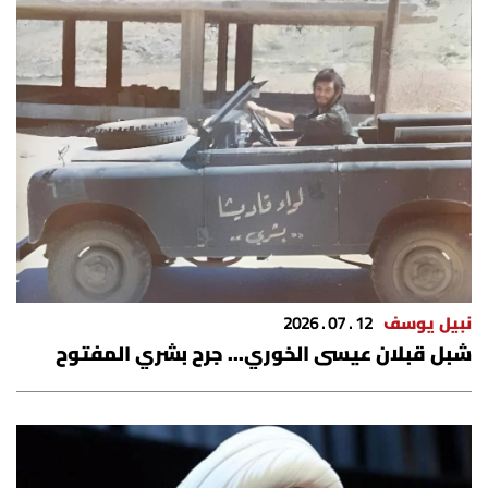
نبيل يوسف
12 . 07 . 2026
شبل قبلان عيسى الخوري... جرح بشري المفتوح