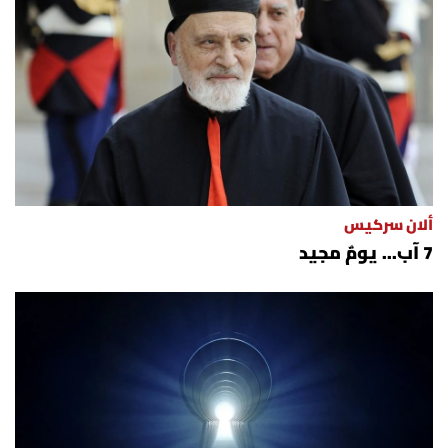
ألان سركيس
7 آب... يومٌ مجيد