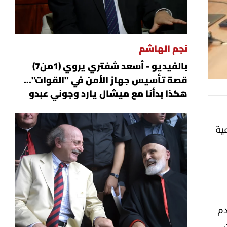
نجم الهاشم
بالفيديو - أسعد شفتري يروي (1من7)
قصة تأسيس جهاز الأمن في "القوات"...
هكذا بدأنا مع ميشال يارد وجوني عبدو
ية
دم