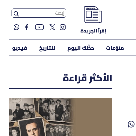
إقرأ الجريدة
منوّعات
حظّك اليوم
للتاريخ
فيديو
الأكثر قراءة