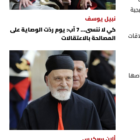
جية
نبيل يوسف
كي لا ننسى... 7 آب: يوم ردّت الوصاية على
اقات
المصالحة بالاعتقالات
اصها
ألان سركيس