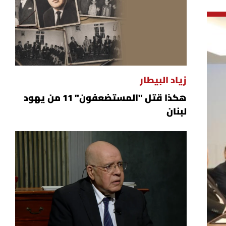
زياد البيطار
هكذا قتل "المستضعفون" 11 من يهود
لبنان