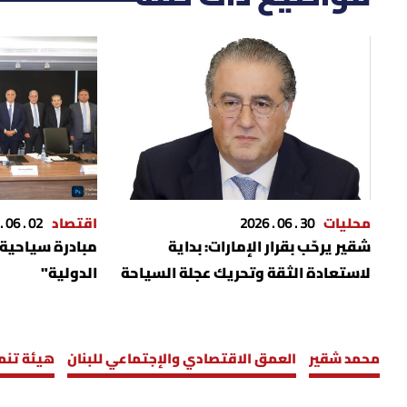
محليات
30 . 06 . 2026
اقتصاد
02 . 06 . 2026
شقير يرحّب بقرار الإمارات: بداية
مبادرة سياحية 
لاستعادة الثقة وتحريك عجلة السياحة
الدولية"
محمد شقير
العمق الاقتصادي والإجتماعي للبنان
هيئة تنمي