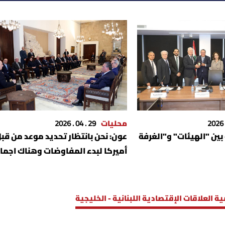
محليات
29 . 04 . 2026
بين "الهيئات" و"الغرفة
عون: نحن بانتظار تحديد موعد من قب
أميركا لبدء المفاوضات وهناك اجما
لبناني على ضرورة الانتهاء من الحرب
ة العلاقات الإقتصادية اللبنانية - الخليجية