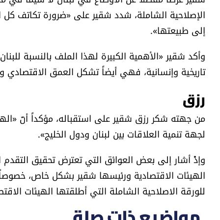
الإصلاحية الشاملة، شدد شقير على «ضرورة تكاتف كل الج
إلى طبيعتها».
وأكد شقير «الأهمية الكبيرة لهذا الملف بالنسبة للبنا
تاريخية وإنسانية، فهي أيضاً تشكل العمق الاقتصادي وا
رزق
من جهته شكر رزق شقير على استقباله، مؤكداً أنّ «ا
لجهة تنمية العلاقات بين لبنان ودول الخليج».
وإذْ أشار إلى بعض العوائق التي تعترض تحقيق التقدم ال
الهيئات الاقتصادية ورئيسها شقير بشكل خاص، خصوصاً عل
للورقة الاصلاحية الشاملة التي أطلقتها الهيئات الاقتص
مواضيع ذات صلة