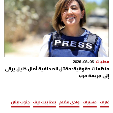
شروط الإشتراك
Digital solutions by
محليات
06 . 08 . 2026
منظمات حقوقية: مقتل الصحافية آمال خليل يرقى
إلى جريمة حرب
غارات
مسيرات
وادي مظلم
بلدة بيت ليف
جنوب لبنان