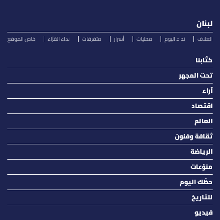
لبنان
الغلاف
نداء اليوم
محليات
أسرار
متفرقات
نداء القرّاء
خاص الموقع
كتّابنا
تحت المجهر
آراء
اقتصاد
العالم
ثقافة وفنون
الرياضة
منوّعات
حظّك اليوم
للتاريخ
فيديو