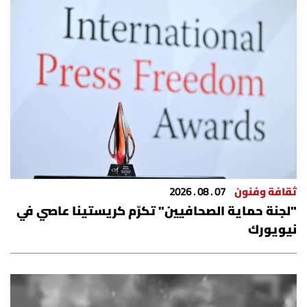
العالم
الصحافة الإسرائيلية
ثقافة وفنون
فصل من كتاب
اقرأ تضحك
ثقافة وفنون
07 . 08 . 2026
كاميرا
"لجنة حماية الصحافيين" تكرّم كريستينا عاصي في
نيويورك
سجالات
صحّة وصحن