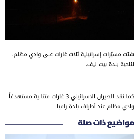
أسرار
متفرقات
نداء القرّاء
شنّت مسيّرات إسرائيلية ثلاث غارات على وادي مظلم،
خاص الموقع
لناحية بلدة بيت ليف.
كتّابنا
تحت المجهر
كما نفّذ الطيران الاسرائيلي 3 غارات متتالية مستهدفاً
وادي مظلم عند أطراف بلدة راميا.
آراء
مواضيع ذات صلة
اقتصاد