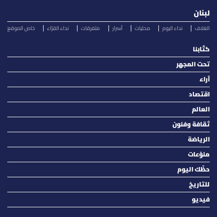
لبنان
الغلاف
نداء اليوم
محليات
أسرار
متفرقات
نداء القرّاء
خاص الموقع
كتّابنا
تحت المجهر
آراء
اقتصاد
العالم
ثقافة وفنون
الرياضة
منوّعات
حظّك اليوم
للتاريخ
فيديو