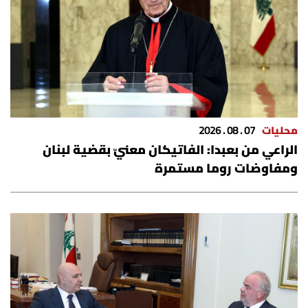
الرياضة
منوّعات
حظّك اليوم
للتاريخ
محليات
07 . 08 . 2026
الراعي من بعبدا: الفاتيكان معنيّ بقضية لبنان
فيديو
ومفاوضات روما مستمرة
من نحن
للتواصل معنا
شروط الاستخدام