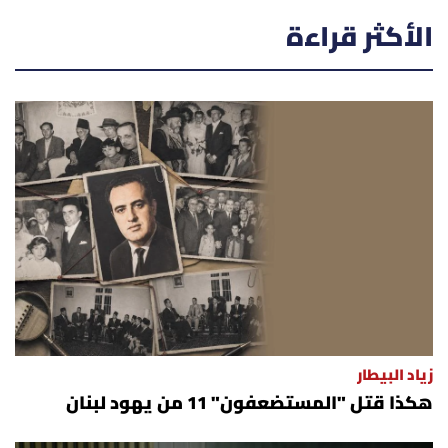
الأكثر قراءة
زياد البيطار
هكذا قتل "المستضعفون" 11 من يهود لبنان