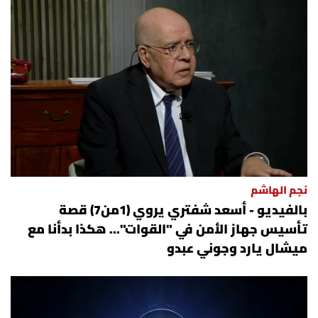
نجم الهاشم
بالفيديو - أسعد شفتري يروي (1من7) قصة
تأسيس جهاز الأمن في "القوات"... هكذا بدأنا مع
ميشال يارد وجوني عبدو