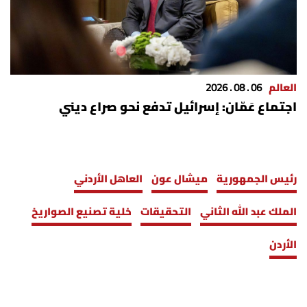
العالم
06 . 08 . 2026
اجتماع عَمّان: إسرائيل تدفع نحو صراع ديني
رئيس الجمهورية
ميشال عون
العاهل الأردني
الملك عبد الله الثاني
التحقيقات
خلية تصنيع الصواريخ
الأردن