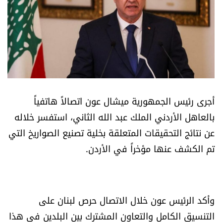
أسرار
متفرقات
نداء القرّاء
خاص الموقع
أجرى رئيس الجمهورية ميشال عون اتصالاً هاتفياً
بالعاهل الأردني الملك عبد الله الثاني، استفسر خلاله
كتّابنا
عن نتائج التحقيقات المتعلقة بخلية تصنيع الصواريخ التي
تم الكشف عنها مؤخراً في الأردن.
تحت المجهر
آراء
وأكد الرئيس عون خلال الاتصال حرص لبنان على
اقتصاد
التنسيق الكامل والتعاون المشترك بين البلدين في هذا