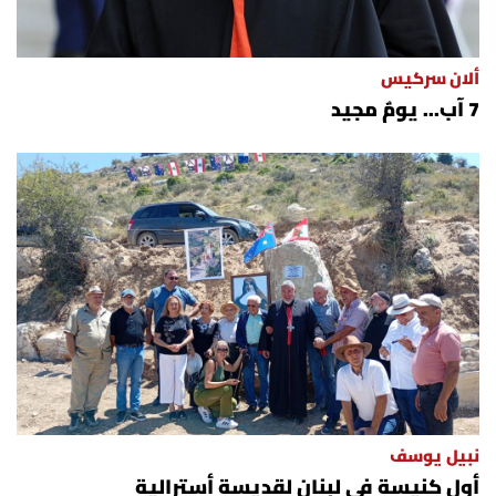
ألان سركيس
7 آب... يومٌ مجيد
نبيل يوسف
أول كنيسة في لبنان لقديسة أسترالية