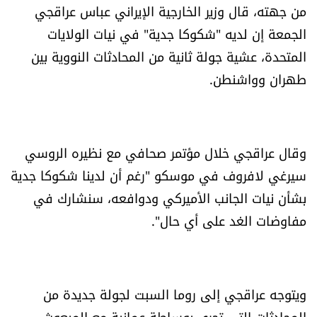
من جهته، قال وزير الخارجية الإيراني عباس عراقجي
شروط الإشتراك
الجمعة إن لديه "شكوكا جدية" في نيات الولايات
المتحدة، عشية جولة ثانية من المحادثات النووية بين
Digital solutions by
طهران وواشنطن.
وقال عراقجي خلال مؤتمر صحافي مع نظيره الروسي
سيرغي لافروف في موسكو "رغم أن لدينا شكوكا جدية
بشأن نيات الجانب الأميركي ودوافعه، سنشارك في
مفاوضات الغد على أي حال".
ويتوجه عراقجي إلى روما السبت لجولة جديدة من
المحادثات التي تجري بوساطة عمانية مع المبعوث