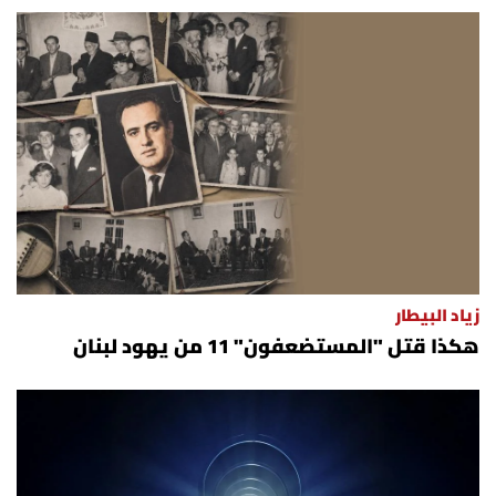
زياد البيطار
هكذا قتل "المستضعفون" 11 من يهود لبنان