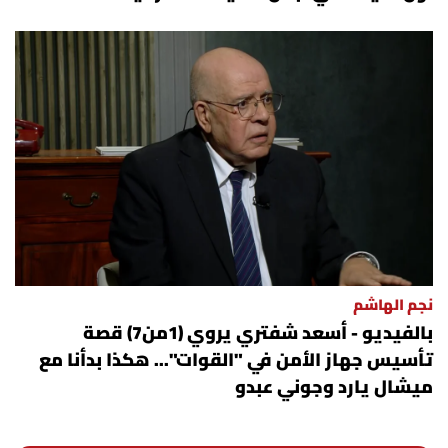
نجم الهاشم
بالفيديو - أسعد شفتري يروي (1من7) قصة
تأسيس جهاز الأمن في "القوات"... هكذا بدأنا مع
ميشال يارد وجوني عبدو