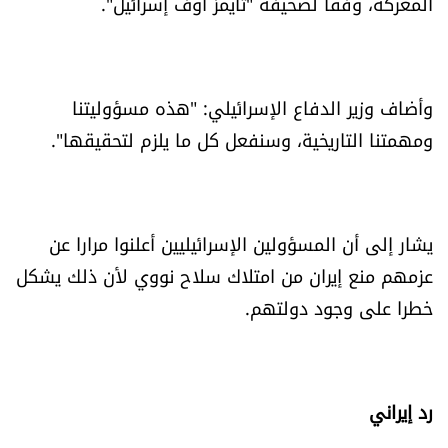
المعركة، وفقا لصحيفة "تايمز أوف إسرائيل".
الرياضة
منوّعات
وأضاف وزير الدفاع الإسرائيلي: "هذه مسؤوليتنا
حظّك اليوم
ومهمتنا التاريخية، وسنفعل كل ما يلزم لتحقيقها".
للتاريخ
يشار إلى أن المسؤولين الإسرائيليين أعلنوا مرارا عن
فيديو
عزمهم منع إيران من امتلاك سلاح نووي لأن ذلك يشكل
خطرا على وجود دولتهم.
من نحن
للتواصل معنا
رد إيراني
شروط الاستخدام