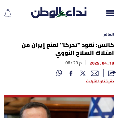
العالم
كاتس: نقود "تحركا" لمنع إيران من
امتلاك السلاح النووي
إقرأ الجريدة
18 . 04 . 2025
06 : 29 م
لبنان
الغلاف
دقيقتان للقراءة
نداء اليوم
محليات