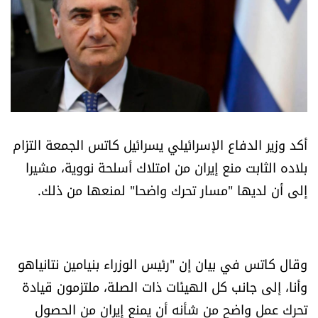
أسرار
متفرقات
نداء القرّاء
خاص الموقع
أكد وزير الدفاع الإسرائيلي يسرائيل كاتس الجمعة التزام
بلاده الثابت منع إيران من امتلاك أسلحة نووية، مشيرا
كتّابنا
إلى أن لديها "مسار تحرك واضحا" لمنعها من ذلك.
تحت المجهر
آراء
وقال كاتس في بيان إن "رئيس الوزراء بنيامين نتانياهو
وأنا، إلى جانب كل الهيئات ذات الصلة، ملتزمون قيادة
اقتصاد
تحرك عمل واضح من شأنه أن يمنع إيران من الحصول